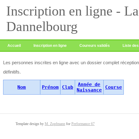
Inscription en ligne - L
Dannelbourg
Accueil
Inscription en ligne
Coureurs validés
Liste des
Les personnes inscrites en ligne avec un dossier complet réceptionné
définitifs.
Année de
Nom
Prénom
Club
Course
Naissance
Template design by
M. Zopfmann
for
Performance 67