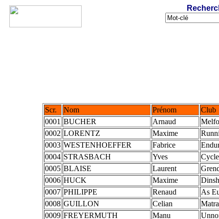
Recherc
Scr.
Nom
Prénom
Club
0001
BUCHER
Arnaud
Melfo
0002
LORENTZ
Maxime
Runn
0003
WESTENHOEFFER
Fabrice
Endur
0004
STRASBACH
Yves
Cycle
0005
BLAISE
Laurent
Grend
0006
HUCK
Maxime
Dinsh
0007
PHILIPPE
Renaud
As Eu
0008
GUILLON
Celian
Matra
0009
FREYERMUTH
Manu
Unnor