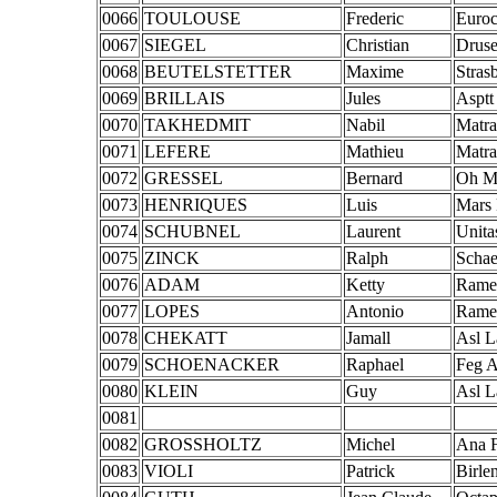
0066
TOULOUSE
Frederic
Euroc
0067
SIEGEL
Christian
Drus
0068
BEUTELSTETTER
Maxime
Stras
0069
BRILLAIS
Jules
Asptt
0070
TAKHEDMIT
Nabil
Matra
0071
LEFERE
Mathieu
Matra
0072
GRESSEL
Bernard
Oh M
0073
HENRIQUES
Luis
Mars 
0074
SCHUBNEL
Laurent
Unita
0075
ZINCK
Ralph
Schae
0076
ADAM
Ketty
Rame
0077
LOPES
Antonio
Rame
0078
CHEKATT
Jamall
Asl L
0079
SCHOENACKER
Raphael
Feg A
0080
KLEIN
Guy
Asl L
0081
0082
GROSSHOLTZ
Michel
Ana F
0083
VIOLI
Patrick
Birle