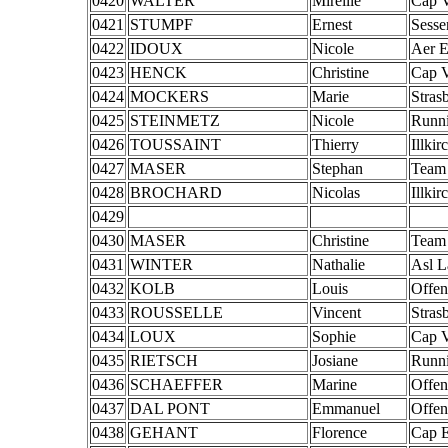
0420
WALTER
Mireille
Cap 
0421
STUMPF
Ernest
Sesse
0422
IDOUX
Nicole
Aer E
0423
HENCK
Christine
Cap 
0424
MOCKERS
Marie
Stras
0425
STEINMETZ
Nicole
Runn
0426
TOUSSAINT
Thierry
Illkir
0427
MASER
Stephan
Team
0428
BROCHARD
Nicolas
Illkir
0429
0430
MASER
Christine
Team
0431
WINTER
Nathalie
Asl L
0432
KOLB
Louis
Offen
0433
ROUSSELLE
Vincent
Stras
0434
LOUX
Sophie
Cap 
0435
RIETSCH
Josiane
Runn
0436
SCHAEFFER
Marine
Offen
0437
DAL PONT
Emmanuel
Offen
0438
GEHANT
Florence
Cap 