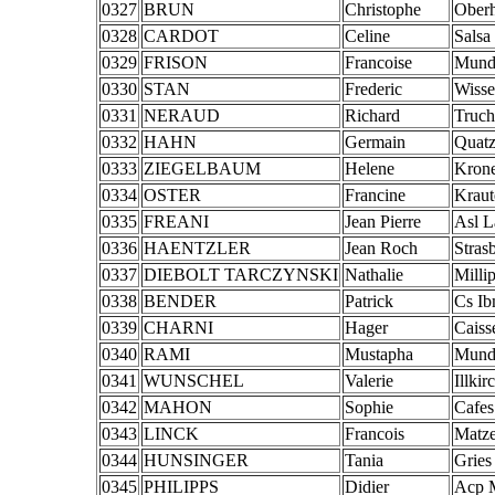
0327
BRUN
Christophe
Oberh
0328
CARDOT
Celine
Salsa
0329
FRISON
Francoise
Mund
0330
STAN
Frederic
Wiss
0331
NERAUD
Richard
Truch
0332
HAHN
Germain
Quat
0333
ZIEGELBAUM
Helene
Kron
0334
OSTER
Francine
Kraut
0335
FREANI
Jean Pierre
Asl L
0336
HAENTZLER
Jean Roch
Stras
0337
DIEBOLT TARCZYNSKI
Nathalie
Milli
0338
BENDER
Patrick
Cs Ib
0339
CHARNI
Hager
Caiss
0340
RAMI
Mustapha
Mund
0341
WUNSCHEL
Valerie
Illkir
0342
MAHON
Sophie
Cafes
0343
LINCK
Francois
Matz
0344
HUNSINGER
Tania
Gries
0345
PHILIPPS
Didier
Acp 