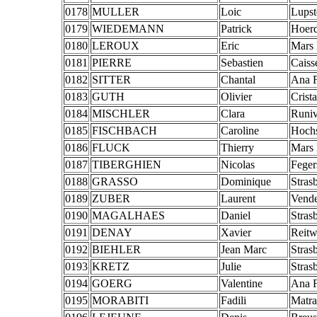
0178
MULLER
Loic
Lupst
0179
WIEDEMANN
Patrick
Hoerd
0180
LEROUX
Eric
Mars 
0181
PIERRE
Sebastien
Caiss
0182
SITTER
Chantal
Ana 
0183
GUTH
Olivier
Crist
0184
MISCHLER
Clara
Runiv
0185
FISCHBACH
Caroline
Hochs
0186
FLUCK
Thierry
Mars 
0187
TIBERGHIEN
Nicolas
Feger
0188
GRASSO
Dominique
Stras
0189
ZUBER
Laurent
Vend
0190
MAGALHAES
Daniel
Stras
0191
DENAY
Xavier
Reitwi
0192
BIEHLER
Jean Marc
Stras
0193
KRETZ
Julie
Stras
0194
GOERG
Valentine
Ana F
0195
MORABITI
Fadili
Matra