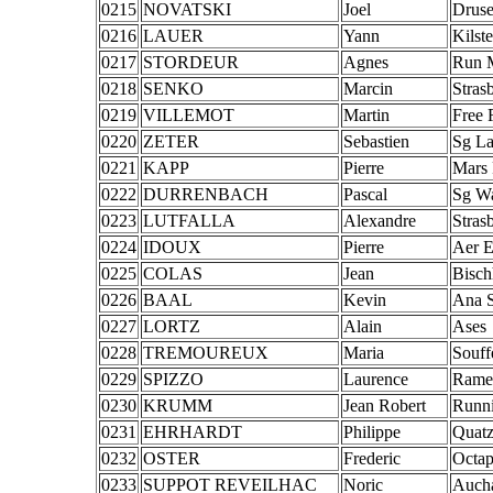
0215
NOVATSKI
Joel
Drus
0216
LAUER
Yann
Kilste
0217
STORDEUR
Agnes
Run 
0218
SENKO
Marcin
Stras
0219
VILLEMOT
Martin
Free 
0220
ZETER
Sebastien
Sg La
0221
KAPP
Pierre
Mars 
0222
DURRENBACH
Pascal
Sg Wa
0223
LUTFALLA
Alexandre
Stras
0224
IDOUX
Pierre
Aer E
0225
COLAS
Jean
Bisch
0226
BAAL
Kevin
Ana 
0227
LORTZ
Alain
Ases
0228
TREMOUREUX
Maria
Souff
0229
SPIZZO
Laurence
Rame
0230
KRUMM
Jean Robert
Runn
0231
EHRHARDT
Philippe
Quatz
0232
OSTER
Frederic
Octa
0233
SUPPOT REVEILHAC
Noric
Auch