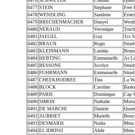
0476
SCHWEYER
Chantal
Quat
0477
STEIN
Stephane
Free 
0478
WENDLING
Sandrine
Erste
0479
BRECHENMACHER
Danyel
Westh
0480
NERAUD
Veronique
Truch
0481
JAEGEL
Guy
Tcs T
0482
BRAUN
Regis
Stras
0483
KLEINMANN
Laetitia
Brum
0484
HEBTING
Emmanuelle
As Li
0485
BESSONE
Jocelyn
Stras
0486
FUHRMANN
Emmanuelle
Stras
0487
CHEEKHODREE
Tina
La W
0488
BLOCK
Caroline
Baske
0489
PARIS
Dominique
Cap 
0490
SIMON
Nathalie
Morsc
0491
DE MARCHI
Daniele
Quat
0492
AUBRIET
Murielle
Bouxw
0493
DESMARIS
Nadia
Mma
0494
EL IDRISSI
Ahde
Mma