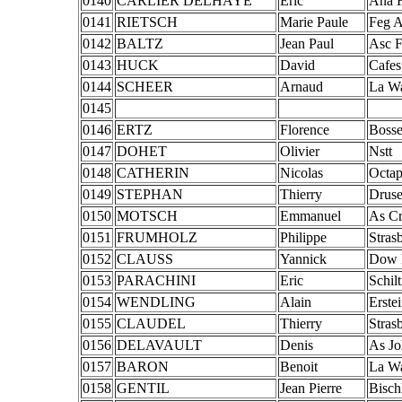
0140
CARLIER DELHAYE
Eric
Ana 
0141
RIETSCH
Marie Paule
Feg A
0142
BALTZ
Jean Paul
Asc F
0143
HUCK
David
Cafes
0144
SCHEER
Arnaud
La W
0145
0146
ERTZ
Florence
Bosse
0147
DOHET
Olivier
Nstt
0148
CATHERIN
Nicolas
Octa
0149
STEPHAN
Thierry
Drus
0150
MOTSCH
Emmanuel
As Cr
0151
FRUMHOLZ
Philippe
Stras
0152
CLAUSS
Yannick
Dow 
0153
PARACHINI
Eric
Schil
0154
WENDLING
Alain
Erste
0155
CLAUDEL
Thierry
Stras
0156
DELAVAULT
Denis
As Jo
0157
BARON
Benoit
La W
0158
GENTIL
Jean Pierre
Bisch