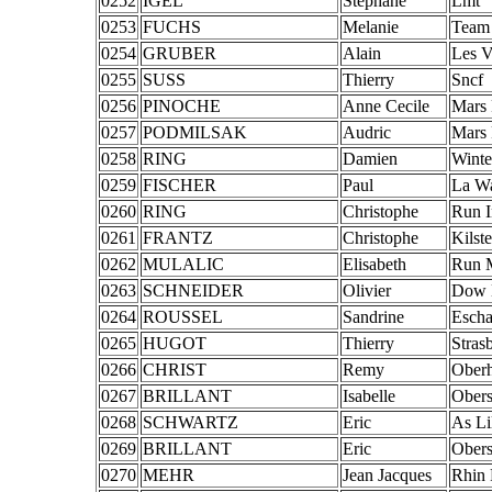
0252
IGEL
Stephane
Lmt
0253
FUCHS
Melanie
Team 
0254
GRUBER
Alain
Les V
0255
SUSS
Thierry
Sncf
0256
PINOCHE
Anne Cecile
Mars 
0257
PODMILSAK
Audric
Mars 
0258
RING
Damien
Winte
0259
FISCHER
Paul
La W
0260
RING
Christophe
Run 
0261
FRANTZ
Christophe
Kilste
0262
MULALIC
Elisabeth
Run 
0263
SCHNEIDER
Olivier
Dow 
0264
ROUSSEL
Sandrine
Esch
0265
HUGOT
Thierry
Stras
0266
CHRIST
Remy
Oberh
0267
BRILLANT
Isabelle
Obers
0268
SCHWARTZ
Eric
As Li
0269
BRILLANT
Eric
Obers
0270
MEHR
Jean Jacques
Rhin