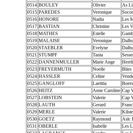
0514
BOULEY
Olivier
As Li
0515
PAREDES
Veronique
Soco
0516
HONORE
Nadia
Les M
0517
BASTIAN
Christine
Les V
0518
MATHES
Estelle
Gamb
0519
MALAISE
Veronique
Dalh
0520
STAEBLER
Evelyne
Dalh
0521
STUMPF
Tania
Sesse
0522
DANNENMULLER
Marie Ange
Herrl
0523
FREYERMUTH
Noelle
Blies
0524
HASSLER
Celine
Vend
0525
GANGLOFF
Laetitia
Boers
0526
HEITZ
Anne Caroline
Cap 
0527
LOBSTEIN
Valerie
Cap 
0528
LAUTH
Gerard
Franc
0529
MERLE
Valerie
Kilste
0530
GOETZ
Raymond
Aslc 
0531
OBERLE
Isabelle
Les L