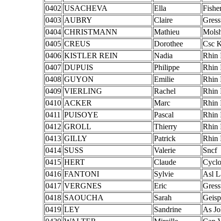
0402
USACHEVA
Ella
Fisher
0403
AUBRY
Claire
Gress
0404
CHRISTMANN
Mathieu
Mols
0405
CREUS
Dorothee
Csc 
0406
KISTLER REIN
Nadia
Rhin
0407
DUPUIS
Philippe
Rhin
0408
GUYON
Emilie
Rhin
0409
VIERLING
Rachel
Rhin
0410
ACKER
Marc
Rhin
0411
PUISOYE
Pascal
Rhin
0412
GROLL
Thierry
Rhin
0413
GILLY
Patrick
Rhin
0414
SUSS
Valerie
Sncf
0415
HERT
Claude
Cyclo
0416
FANTONI
Sylvie
Asl L
0417
VERGNES
Eric
Gress
0418
SAOUCHA
Sarah
Geisp
0419
LEY
Sandrine
As Jo