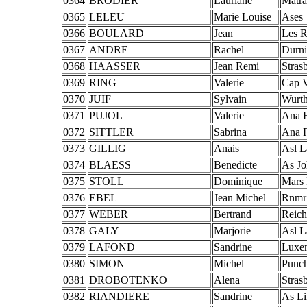
0364
BRODIER
Lauriane
Matra
0365
LELEU
Marie Louise
Ases
0366
BOULARD
Jean
Les R
0367
ANDRE
Rachel
Durn
0368
HAASSER
Jean Remi
Stras
0369
RING
Valerie
Cap 
0370
JUIF
Sylvain
Wurth
0371
PUJOL
Valerie
Ana F
0372
SITTLER
Sabrina
Ana F
0373
GILLIG
Anais
Asl L
0374
BLAESS
Benedicte
As Jo
0375
STOLL
Dominique
Mars 
0376
EBEL
Jean Michel
Rnmr
0377
WEBER
Bertrand
Reich
0378
GALY
Marjorie
Asl L
0379
LAFOND
Sandrine
Luxe
0380
SIMON
Michel
Punch
0381
DROBOTENKO
Alena
Stras
0382
RIANDIERE
Sandrine
As Li