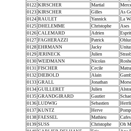
0122
KIRSCHER
Martial
Merc
0123
KIRSCHER
Gilles
As Gu
0124
RAULET
Yannick
La W
0125
DHELEMME
Christophe
Ases
0126
CALEMARD
Adrien
Espri
0127
FAGHERAZZI
Patrick
Ohlu
0128
EHRMANN
Jacky
Unita
0129
JERINECK
Julien
Stras
0130
WEIDMANN
Nicolas
Rosh
0131
FISCHER
Cecile
Matra
0132
DIEBOLD
Alain
Gamb
0133
GRALL
Jonathan
Morsc
0134
GUILLERET
Julien
Alst
0135
GRANDGIRARD
Gautier
Schae
0136
LUDWIG
Sebastien
Herrl
0137
KUNTZ
Herve
Pompi
0138
FAESSEL
Mathieu
Cafes
0139
SUSS
Christophe
Oh M