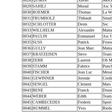
0028
QUIRIN
Xavier
Merc
0029
SAHILI
Morad
Asc S
0030
ROEMER
Thomas
La W
0031
FRUMHOLZ
Thibault
Stras
0032
SCHLOTTER
Denis
Ssc
0033
WILLHELM
Alexandre
Matra
0034
PAULIN
Emmanuel
Asc 
0035
SUSS
Patrick
Froes
0036
GULLY
Jean Marc
Matra
0037
KRATZEISEN
Steve
Team 
0038
ZERR
Laurent
Oh M
0039
STAMM
Fabrice
Punch
0040
FISCHER
Jean Luc
Messi
0041
GEWINNER
Jeremie
Credi
0042
SENGEL
Clement
Mars 
0043
BENE
Franck
Drus
0044
WEBER
Edith
Team 
0045
CAMBECEDES
Frederic
Sport
0046
HUMMEL
Yves
Rieds