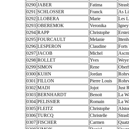
0290
JABER
Fatima
Stras
0291
SCHLOSSER
Franck
As Li
0292
LLOBERA
Marie
Les L
0293
OBEREMOK
Veronika
Igney
0294
RAPP
Christophe
Erste
0295
FOURCAULT
Melanie
Itten
0296
LESPERON
Claudine
Forts 
0297
JACOB
Michel
Ascm
0298
ROLLET
Yves
Weye
0299
SIMON
Rene
Oberh
0300
KUHN
Jordan
Rohrw
0301
FILLON
Pierre Louis
Rohrw
0302
MADI
Jojot
Just 
0303
BERNHARDT
Benoit
La W
0304
PELISSIER
Romain
La W
0305
FLEITZ
Christophe
Alst
0306
TURCQ
Christelle
Stras
0307
FISCHER
Carmen
Quat