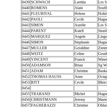
0439
SCHWACH
Laetitia
Les S
0440
ROMENS
Alain
Souff
0441
FLEURIVAL
Helene
Holtz
0442
PAOLI
Cecile
Hagu
0443
SIMON
Aurelie
Les S
0444
PARENT
Katell
Stras
0445
MARQUEZ
Angele
Lingo
0446
SIMON
Stephanie
Hagu
0447
MULLER
Geraldine
Zimm
0448
WEITZ
Celine
Geude
0449
VINCENT
Franck
Wine
0450
ADAMSON
Brian
Sg Wa
0451
ADAM
Christine
Baske
0452
THOMAS HAUSS
Anne
Octa
0453
RITT
Cecile
Illkir
0454
0455
TRABAND
Michel
Hagu
0456
CHRISTMANN
Jeremy
Marie
0457
FAGHERAZZI
Christine
Ohlu