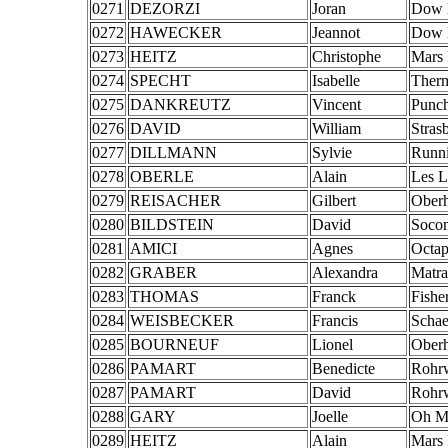
0271
DEZORZI
Joran
Dow 
0272
HAWECKER
Jeannot
Dow 
0273
HEITZ
Christophe
Mars 
0274
SPECHT
Isabelle
Therm
0275
DANKREUTZ
Vincent
Punch
0276
DAVID
William
Stras
0277
DILLMANN
Sylvie
Runn
0278
OBERLE
Alain
Les L
0279
REISACHER
Gilbert
Oberh
0280
BILDSTEIN
David
Soco
0281
AMICI
Agnes
Octa
0282
GRABER
Alexandra
Matra
0283
THOMAS
Franck
Fisher
0284
WEISBECKER
Francis
Schae
0285
BOURNEUF
Lionel
Oberh
0286
PAMART
Benedicte
Rohrw
0287
PAMART
David
Rohrw
0288
GARY
Joelle
Oh M
0289
HEITZ
Alain
Mars 