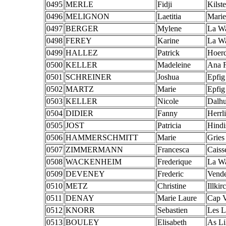
0495
MERLE
Fidji
Kilste
0496
MELIGNON
Laetitia
Marie
0497
BERGER
Mylene
La W
0498
FEREY
Karine
La W
0499
HALLEZ
Patrick
Hoerd
0500
KELLER
Madeleine
Ana F
0501
SCHREINER
Joshua
Epfig
0502
MARTZ
Marie
Epfig
0503
KELLER
Nicole
Dalh
0504
DIDIER
Fanny
Herrl
0505
JOST
Patricia
Hindi
0506
HAMMERSCHMITT
Marie
Gries
0507
ZIMMERMANN
Francesca
Caiss
0508
WACKENHEIM
Frederique
La W
0509
DEVENEY
Frederic
Vend
0510
METZ
Christine
Illkir
0511
DENAY
Marie Laure
Cap 
0512
KNORR
Sebastien
Les L
0513
BOULEY
Elisabeth
As Li