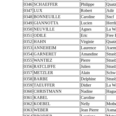
0346
SCHAEFFER
Philippe
Quatz
0347
LUX
Robert
Adir
0348
BONNEUILLE
Caroline
Sncf
0349
GIANNOTTA
Lucien
Herrl
0350
NEUVILLE
Agnes
La W
0351
ODILE
Eric
Free 
0352
HAHN
Virginie
Quat
0353
ANNEHEIM
Laurence
Asem
0354
GARNERET
Amandine
Stras
0355
WANTIEZ
Pierre
Stras
0356
RATCLIFFE
Julien
Stras
0357
METZLER
Alain
Schw
0358
BARBE
Delphine
Stras
0359
TAEUFFER
Didier
La W
0360
CHRISTMANN
Nadine
Hagu
0361
KABEL
Caroline
0362
KOEBEL
Nelly
Moth
0363
WEBER
Jean Pierre
Asma