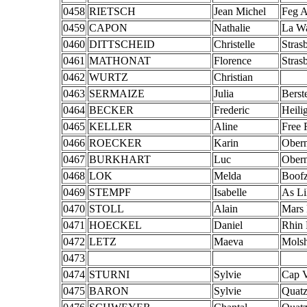
0458
RIETSCH
Jean Michel
Feg A
0459
CAPON
Nathalie
La W
0460
DITTSCHEID
Christelle
Stras
0461
MATHONAT
Florence
Stras
0462
WURTZ
Christian
0463
SERMAIZE
Julia
Berste
0464
BECKER
Frederic
Heili
0465
KELLER
Aline
Free 
0466
ROECKER
Karin
Obern
0467
BURKHART
Luc
Obern
0468
LOK
Melda
Boof
0469
STEMPF
Isabelle
As Li
0470
STOLL
Alain
Mars 
0471
HOECKEL
Daniel
Rhin
0472
LETZ
Maeva
Mols
0473
0474
STURNI
Sylvie
Cap 
0475
BARON
Sylvie
Quatz