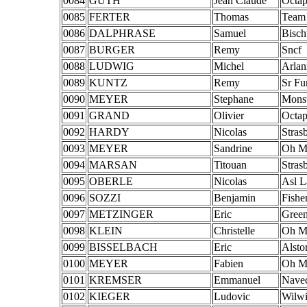
0084
GUTH
Jean Claude
Octa
0085
FERTER
Thomas
Team 
0086
DALPHRASE
Samuel
Bisch
0087
BURGER
Remy
Sncf
0088
LUDWIG
Michel
Arlan
0089
KUNTZ
Remy
Sr Fu
0090
MEYER
Stephane
Monsw
0091
GRAND
Olivier
Octa
0092
HARDY
Nicolas
Stras
0093
MEYER
Sandrine
Oh M
0094
MARSAN
Titouan
Stras
0095
OBERLE
Nicolas
Asl L
0096
SOZZI
Benjamin
Fisher
0097
METZINGER
Eric
Green
0098
KLEIN
Christelle
Oh M
0099
BISSELBACH
Eric
Alst
0100
MEYER
Fabien
Oh M
0101
KREMSER
Emmanuel
Navec
0102
KIEGER
Ludovic
Wilwi