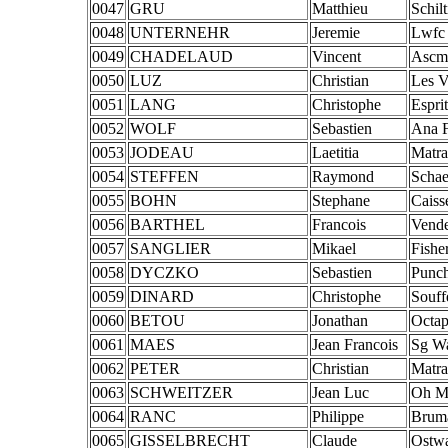
0047
GRU
Matthieu
Schil
0048
UNTERNEHR
Jeremie
Lwfc
0049
CHADELAUD
Vincent
Ascm
0050
LUZ
Christian
Les V
0051
LANG
Christophe
Espri
0052
WOLF
Sebastien
Ana F
0053
JODEAU
Laetitia
Matra
0054
STEFFEN
Raymond
Schae
0055
BOHN
Stephane
Caiss
0056
BARTHEL
Francois
Vend
0057
SANGLIER
Mikael
Fisher
0058
DYCZKO
Sebastien
Punch
0059
DINARD
Christophe
Souff
0060
BETOU
Jonathan
Octa
0061
MAES
Jean Francois
Sg Wa
0062
PETER
Christian
Matra
0063
SCHWEITZER
Jean Luc
Oh M
0064
RANC
Philippe
Brum
0065
GISSELBRECHT
Claude
Ostw