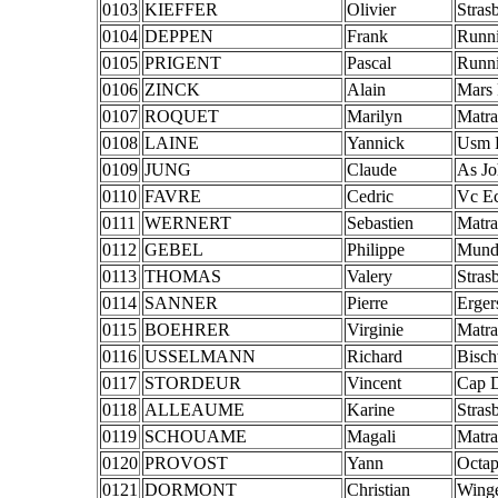
0103
KIEFFER
Olivier
Stras
0104
DEPPEN
Frank
Runn
0105
PRIGENT
Pascal
Runn
0106
ZINCK
Alain
Mars 
0107
ROQUET
Marilyn
Matra
0108
LAINE
Yannick
Usm R
0109
JUNG
Claude
As Jo
0110
FAVRE
Cedric
Vc E
0111
WERNERT
Sebastien
Matra
0112
GEBEL
Philippe
Mund
0113
THOMAS
Valery
Stras
0114
SANNER
Pierre
Erger
0115
BOEHRER
Virginie
Matra
0116
USSELMANN
Richard
Bisch
0117
STORDEUR
Vincent
Cap 
0118
ALLEAUME
Karine
Stras
0119
SCHOUAME
Magali
Matra
0120
PROVOST
Yann
Octa
0121
DORMONT
Christian
Wing