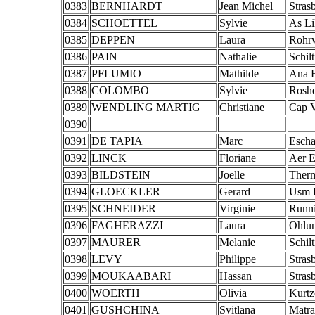
0383
BERNHARDT
Jean Michel
Stras
0384
SCHOETTEL
Sylvie
As Li
0385
DEPPEN
Laura
Rohrw
0386
PAIN
Nathalie
Schil
0387
PFLUMIO
Mathilde
Ana F
0388
COLOMBO
Sylvie
Rosh
0389
WENDLING MARTIG
Christiane
Cap 
0390
0391
DE TAPIA
Marc
Esch
0392
LINCK
Floriane
Aer E
0393
BILDSTEIN
Joelle
Therm
0394
GLOECKLER
Gerard
Usm R
0395
SCHNEIDER
Virginie
Runn
0396
FAGHERAZZI
Laura
Ohlu
0397
MAURER
Melanie
Schil
0398
LEVY
Philippe
Stras
0399
MOUKAABARI
Hassan
Stras
0400
WOERTH
Olivia
Kurtz
0401
GUSHCHINA
Svitlana
Matra