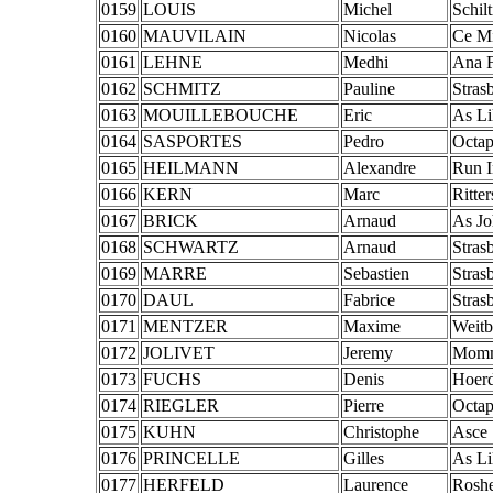
0159
LOUIS
Michel
Schil
0160
MAUVILAIN
Nicolas
Ce Mi
0161
LEHNE
Medhi
Ana F
0162
SCHMITZ
Pauline
Stras
0163
MOUILLEBOUCHE
Eric
As Li
0164
SASPORTES
Pedro
Octa
0165
HEILMANN
Alexandre
Run 
0166
KERN
Marc
Ritte
0167
BRICK
Arnaud
As Jo
0168
SCHWARTZ
Arnaud
Stras
0169
MARRE
Sebastien
Stras
0170
DAUL
Fabrice
Stras
0171
MENTZER
Maxime
Weitb
0172
JOLIVET
Jeremy
Momm
0173
FUCHS
Denis
Hoerd
0174
RIEGLER
Pierre
Octa
0175
KUHN
Christophe
Asce
0176
PRINCELLE
Gilles
As Li
0177
HERFELD
Laurence
Rosh