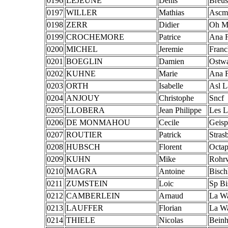
0196
LEJEUNE
Denis
Breus
0197
WILLER
Mathias
Ascm
0198
ZERR
Didier
Oh M
0199
CROCHEMORE
Patrice
Ana F
0200
MICHEL
Jeremie
Franc
0201
BOEGLIN
Damien
Ostw
0202
KUHNE
Marie
Ana F
0203
ORTH
Isabelle
Asl L
0204
ANJOUY
Christophe
Sncf
0205
LLOBERA
Jean Philippe
Les L
0206
DE MONMAHOU
Cecile
Geisp
0207
ROUTIER
Patrick
Stras
0208
HUBSCH
Florent
Octa
0209
KUHN
Mike
Rohrw
0210
MAGRA
Antoine
Bisch
0211
ZUMSTEIN
Loic
Sp Bi
0212
CAMBERLEIN
Arnaud
La W
0213
LAUFFER
Florian
La W
0214
THIELE
Nicolas
Bein