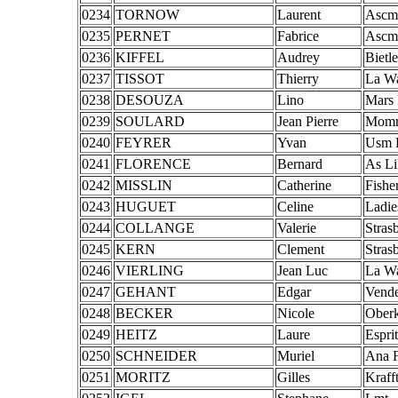
0234
TORNOW
Laurent
Ascmc
0235
PERNET
Fabrice
Ascm
0236
KIFFEL
Audrey
Bietl
0237
TISSOT
Thierry
La W
0238
DESOUZA
Lino
Mars 
0239
SOULARD
Jean Pierre
Momm
0240
FEYRER
Yvan
Usm R
0241
FLORENCE
Bernard
As Li
0242
MISSLIN
Catherine
Fisher
0243
HUGUET
Celine
Ladie
0244
COLLANGE
Valerie
Stras
0245
KERN
Clement
Stras
0246
VIERLING
Jean Luc
La W
0247
GEHANT
Edgar
Vend
0248
BECKER
Nicole
Oberk
0249
HEITZ
Laure
Espri
0250
SCHNEIDER
Muriel
Ana F
0251
MORITZ
Gilles
Kraff