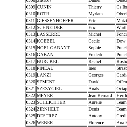
0308
SIMON
Daniel
Quatz
0309
CUNIN
Thierry
Cs Ib
0310
ROTH
Myriam
Oberh
0311
GIESSENHOFFER
Eric
Mutzi
0312
SCHNEIDER
Eric
Wurt
0313
LASSERRE
Michel
Fonci
0314
KOEBEL
Cecile
Dow 
0315
NOEL GABANT
Sophie
Punch
0316
GABAN
Frederic
Punch
0317
BURCKEL
Rachel
Rosh
0318
PINEAU
Ines
Stras
0319
LANZI
Georges
Cardi
0320
SEMENT
David
Offen
0321
SZEZYGIEL
Anais
Octa
0322
MEYER
Jean Bernard
Herrl
0323
SCHLICHTER
Aurelie
Team 
0324
ZIRNHELT
Denis
Team 
0325
DESTREZ
Antony
Credi
0326
WEBER
Florence
Ana F