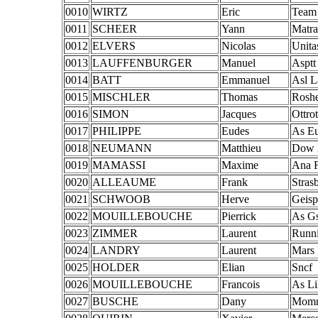
0010
WIRTZ
Eric
Team 
0011
SCHEER
Yann
Matra
0012
ELVERS
Nicolas
Unita
0013
LAUFFENBURGER
Manuel
Asptt
0014
BATT
Emmanuel
Asl L
0015
MISCHLER
Thomas
Rosh
0016
SIMON
Jacques
Ottrot
0017
PHILIPPE
Eudes
As Eu
0018
NEUMANN
Matthieu
Dow 
0019
MAMASSI
Maxime
Ana 
0020
ALLEAUME
Frank
Stras
0021
SCHWOOB
Herve
Geisp
0022
MOUILLEBOUCHE
Pierrick
As G
0023
ZIMMER
Laurent
Runn
0024
LANDRY
Laurent
Mars 
0025
HOLDER
Elian
Sncf
0026
MOUILLEBOUCHE
Francois
As Li
0027
BUSCHE
Dany
Momm