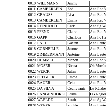
0010
WILLMANN
Jimmy
0011
CAMBERLEIN
Zoé
Ana Rac 
0012
GRAUSS
Lisa
Ana Rac 
0013
CAMBERLEIN
Emma
Ana Rac 
0014
REINHOLD
Carla
Ana Sg W
0015
PFEND
Claire
Ana Rac 
0016
GAPP
Charlotte
Ana Fc H
0017
LATT
Gaetan
Ana Laute
0018
CORNEILLE
Jeanne
Ana Rac 
0019
ZIMMERMANN
Antoine
Ana Laute
0020
HUMMEL
Manon
Ana Rac 
0021
MOSER
Nirina
Oh Morsb
0022
WEICK
Julian
Ana Laute
0023
PREGLER
Emma
Ana Laute
0024
BAUER
Celia
Ana Rac 
0025
DA SILVA
Ceunyvania
Lg Rülzhe
0026
LANGENHORST
Selma
LG Region
0027
WAELDE
Sarah
Ana Sg W
0028
WEBER
Sophie
Ana Laute