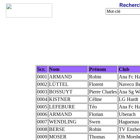
Recherc
Scr.
Nom
Prénom
Club
0001
ARMAND
Robin
Ana Fc H
0002
LÜTTEL
Florent
Naveco Be
0003
BOSSUYT
Pierre Charles
Ana Sg W
0004
KISTNER
Céline
LG Hardt
0005
LEFEBURE
Téo
Ana Fc H
0006
ARMAND
Florian
Uberach
0007
WENDLING
Swen
Haguenau
0008
BERSE
Robin
TV Enzbe
0009
MOSER
Thomas
Oh Morsb