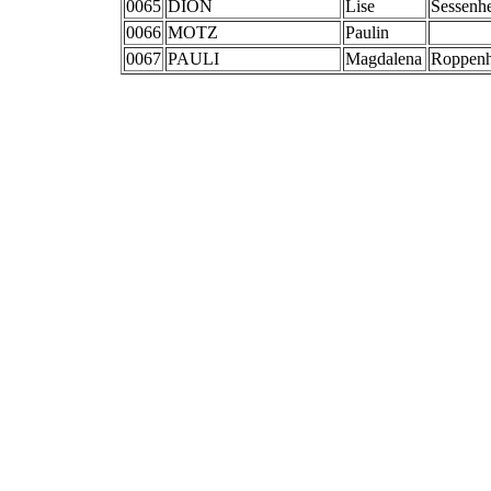
0065
DION
Lise
Sessenh
0066
MOTZ
Paulin
0067
PAULI
Magdalena
Roppen