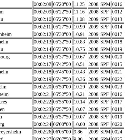
00:02:08
05'20''00
11.25
2008
SPM
0016
im
00:02:09
05'22''50
11.16
2008
SPF
0012
au
00:02:10
05'25''00
11.08
2009
SPF
0013
00:02:11
05'27''50
10.99
2009
SPF
0014
nheim
00:02:12
05'30''00
10.91
2009
SPM
0017
heim
00:02:13
05'32''50
10.83
2008
SPM
0018
au
00:02:14
05'35''00
10.75
2008
SPM
0019
ourg
00:02:15
05'37''50
10.67
2009
SPM
0020
00:02:17
05'42''50
10.51
2008
SPF
0015
heim
00:02:18
05'45''00
10.43
2009
SPM
0021
00:02:19
05'47''50
10.36
2009
SPM
0022
eim
00:02:20
05'50''00
10.29
2008
SPM
0023
heim
00:02:21
05'52''50
10.21
2008
SPF
0016
cres
00:02:22
05'55''00
10.14
2009
SPF
0017
en
00:02:23
05'57''50
10.07
2009
SPF
0018
m
00:02:23
05'57''50
10.07
2008
SPF
0019
rg
00:02:24
06'00''00
10.00
2008
SPF
0020
weyersheim
00:02:26
06'05''00
9.86
2009
SPM
0024
rf
00:02:27
06'07''50
9.80
2008
SPM
0025