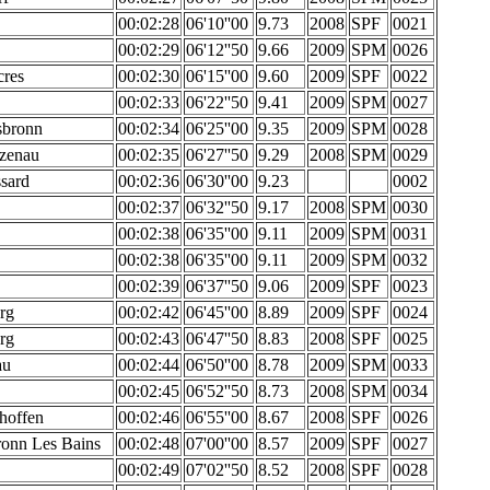
00:02:28
06'10''00
9.73
2008
SPF
0021
00:02:29
06'12''50
9.66
2009
SPM
0026
cres
00:02:30
06'15''00
9.60
2009
SPF
0022
00:02:33
06'22''50
9.41
2009
SPM
0027
bronn
00:02:34
06'25''00
9.35
2009
SPM
0028
zenau
00:02:35
06'27''50
9.29
2008
SPM
0029
sard
00:02:36
06'30''00
9.23
0002
00:02:37
06'32''50
9.17
2008
SPM
0030
00:02:38
06'35''00
9.11
2009
SPM
0031
00:02:38
06'35''00
9.11
2009
SPM
0032
00:02:39
06'37''50
9.06
2009
SPF
0023
rg
00:02:42
06'45''00
8.89
2009
SPF
0024
rg
00:02:43
06'47''50
8.83
2008
SPF
0025
au
00:02:44
06'50''00
8.78
2009
SPM
0033
00:02:45
06'52''50
8.73
2008
SPM
0034
hoffen
00:02:46
06'55''00
8.67
2008
SPF
0026
ronn Les Bains
00:02:48
07'00''00
8.57
2009
SPF
0027
00:02:49
07'02''50
8.52
2008
SPF
0028