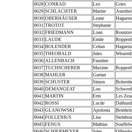
0028
CONRAD
Leo
Gries
0029
SCHLACHTER
Marine
Auenhe
0030
OBERHÄUSER
Leane
Haguen
0031
TROTOT
Stephanie
0032
FRIEDMANN
Loan
Rountze
0033
LAUDE
Emile
Roppen
0034
BOLENDER
Celian
Haguen
0035
THEOBALD
Jules
Wissemb
0036
ALLENBACH
Faustine
0037
TUCHSCHERER
Maxime
Roppen
0038
MAHLER
Gaetan
0039
SCHUSTER
Simon
Bolsenh
0040
DEMANGEAT
Lou
Schwen
0041
MARTIN
Erin
Les Zeu
0042
ROSSI
Lucile
Dalhund
0043
GLANOWSKI
Apolonia
Beinhei
0044
FOLLENIUS
Lisa
Steinbou
0045
FENUS
Mathias
Souffel
0046
SCHIERMEYER
Jules
Offendo