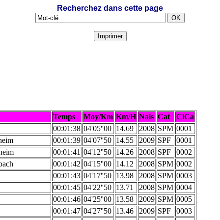
Recherchez dans cette page
Temps
Moy/Km
Km/H
Nais
Cat
ClCa
00:01:38
04'05''00
14.69
2008
SPM
0001
heim
00:01:39
04'07''50
14.55
2009
SPF
0001
heim
00:01:41
04'12''50
14.26
2008
SPF
0002
bach
00:01:42
04'15''00
14.12
2008
SPM
0002
00:01:43
04'17''50
13.98
2008
SPM
0003
00:01:45
04'22''50
13.71
2008
SPM
0004
00:01:46
04'25''00
13.58
2009
SPM
0005
00:01:47
04'27''50
13.46
2009
SPF
0003