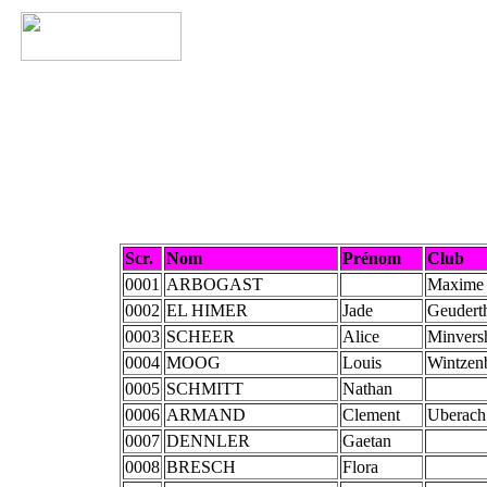
Scr.
Nom
Prénom
Club
0001
ARBOGAST
Maxime
0002
EL HIMER
Jade
Geudert
0003
SCHEER
Alice
Minvers
0004
MOOG
Louis
Wintzen
0005
SCHMITT
Nathan
0006
ARMAND
Clement
Uberach
0007
DENNLER
Gaetan
0008
BRESCH
Flora