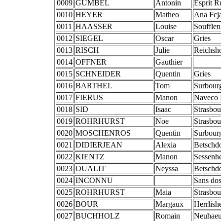
0009
GUMBEL
Antonin
Esprit R
0010
HEYER
Matheo
Ana Fcja
0011
HAASSER
Louise
Souffle
0012
SIEGEL
Oscar
Gries
0013
RISCH
Julie
Reichsh
0014
OFFNER
Gauthier
0015
SCHNEIDER
Quentin
Gries
0016
BARTHEL
Tom
Surbour
0017
FIERUS
Manon
Naveco 
0018
SID
Isaac
Strasbou
0019
ROHRHURST
Noe
Strasbou
0020
MOSCHENROS
Quentin
Surbour
0021
DIDIERJEAN
Alexia
Betschdo
0022
KIENTZ
Manon
Sessenh
0023
OUALIT
Neyssa
Betschdo
0024
INCONNU
Sans dos
0025
ROHRHURST
Maia
Strasbou
0026
BOUR
Margaux
Herrlish
0027
BUCHHOLZ
Romain
Neuhaeu