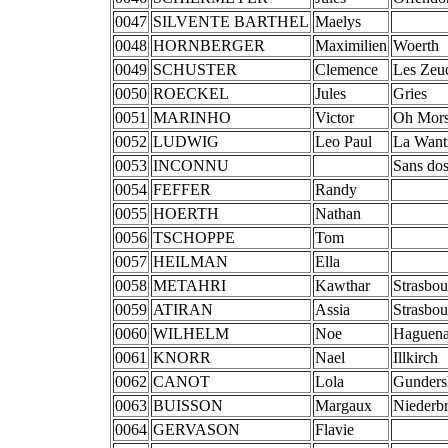
0047
SILVENTE BARTHEL
Maelys
0048
HORNBERGER
Maximilien
Woerth
0049
SCHUSTER
Clemence
Les Zeu
0050
ROECKEL
Jules
Gries
0051
MARINHO
Victor
Oh Mors
0052
LUDWIG
Leo Paul
La Want
0053
INCONNU
Sans dos
0054
FEFFER
Randy
0055
HOERTH
Nathan
0056
TSCHOPPE
Tom
0057
HEILMAN
Ella
0058
METAHRI
Kawthar
Strasbou
0059
ATIRAN
Assia
Strasbou
0060
WILHELM
Noe
Haguen
0061
KNORR
Nael
Illkirch
0062
CANOT
Lola
Gunders
0063
BUISSON
Margaux
Niederb
0064
GERVASON
Flavie