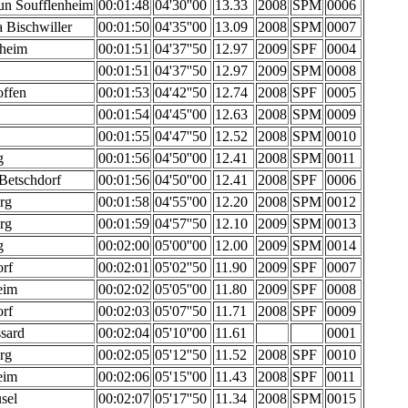
un Soufflenheim
00:01:48
04'30''00
13.33
2008
SPM
0006
 Bischwiller
00:01:50
04'35''00
13.09
2008
SPM
0007
nheim
00:01:51
04'37''50
12.97
2009
SPF
0004
00:01:51
04'37''50
12.97
2009
SPM
0008
offen
00:01:53
04'42''50
12.74
2008
SPF
0005
00:01:54
04'45''00
12.63
2008
SPM
0009
00:01:55
04'47''50
12.52
2008
SPM
0010
g
00:01:56
04'50''00
12.41
2008
SPM
0011
Betschdorf
00:01:56
04'50''00
12.41
2008
SPF
0006
rg
00:01:58
04'55''00
12.20
2008
SPM
0012
rg
00:01:59
04'57''50
12.10
2009
SPM
0013
g
00:02:00
05'00''00
12.00
2009
SPM
0014
rf
00:02:01
05'02''50
11.90
2009
SPF
0007
eim
00:02:02
05'05''00
11.80
2009
SPF
0008
rf
00:02:03
05'07''50
11.71
2008
SPF
0009
sard
00:02:04
05'10''00
11.61
0001
rg
00:02:05
05'12''50
11.52
2008
SPF
0010
eim
00:02:06
05'15''00
11.43
2008
SPF
0011
sel
00:02:07
05'17''50
11.34
2008
SPM
0015