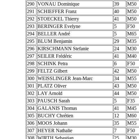
290
VONAU Dominique
39
M50
291
SCHIEFFER Franz
40
M50
292
STOECKEL Thierry
41
M50
293
BERINGER Evelyne
5
F50
294
BELLER André
5
M65
295
BLUM Benjamin
29
M35
296
KIRSCHMANN Stefanie
24
M30
297
SEILER Frédéric
41
M40
298
SCHINK Petra
6
F50
299
FELTZ Gilbert
42
M50
300
WEISSLINGER Jean-Marc
34
M55
301
PLATZ Oliver
43
M50
302
LAY Arnold
44
M50
303
PAUSCH Sarah
5
F35
304
GALANIS Thomas
41
M45
305
BUCHY Chrétien
12
M60
306
MOOS Johann
35
M55
307
HEYER Nathalie
7
F50
308
WIRTH Sebastian
25
M30