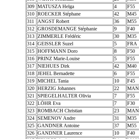
309
MATUSZA Helga
4
F55
310
ROECKER Stéphane
42
M45
311
ANGST Robert
36
M55
312
GROSDEMANGE Stéphanie
9
F40
313
ZIMMERLE Frédéric
30
M35
314
GEISSLER Suzel
5
FRA
315
HOFFMANN Doro
8
F50
316
PRINZ Marie-Louise
5
F55
317
NIEHUES Dirk
42
M40
318
JEHEL Bernadette
6
F55
319
MICHEL Tania
10
F45
320
HERZIG Johannes
22
MAN
321
SPIEGELHALTER Olivia
7
F55
322
LÖHR Eva
7
F30
323
ROMBACH Christian
23
MAN
324
SEMENOV Andre
31
M35
325
GANDNER Antoine
37
M55
326
GANDNER Laurence
10
F40