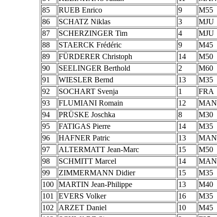
85
RUEB Enrico
9
M55
86
SCHATZ Niklas
3
MJU
87
SCHERZINGER Tim
4
MJU
88
STAERCK Frédéric
9
M45
89
FÜRDERER Christoph
14
M50
90
SEELINGER Berthold
2
M60
91
WIESLER Bernd
13
M35
92
SOCHART Svenja
1
FRA
93
FLUMIANI Romain
12
MAN
94
PRÜSKE Joschka
8
M30
95
FATIGAS Pierre
14
M35
96
HAFNER Patric
13
MAN
97
ALTERMATT Jean-Marc
15
M50
98
SCHMITT Marcel
14
MAN
99
ZIMMERMANN Didier
15
M35
100
MARTIN Jean-Philippe
13
M40
101
EVERS Volker
16
M35
102
ARZET Daniel
10
M45