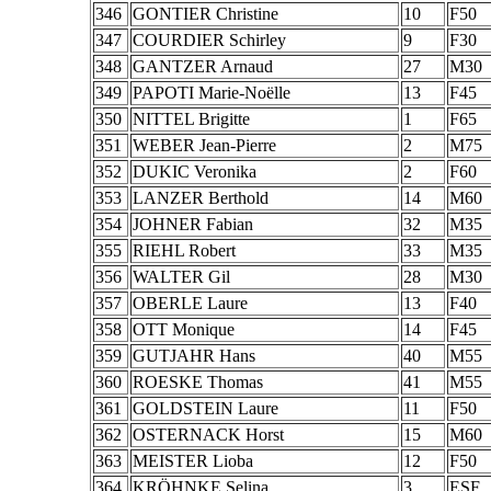
346
GONTIER Christine
10
F50
347
COURDIER Schirley
9
F30
348
GANTZER Arnaud
27
M30
349
PAPOTI Marie-Noëlle
13
F45
350
NITTEL Brigitte
1
F65
351
WEBER Jean-Pierre
2
M75
352
DUKIC Veronika
2
F60
353
LANZER Berthold
14
M60
354
JOHNER Fabian
32
M35
355
RIEHL Robert
33
M35
356
WALTER Gil
28
M30
357
OBERLE Laure
13
F40
358
OTT Monique
14
F45
359
GUTJAHR Hans
40
M55
360
ROESKE Thomas
41
M55
361
GOLDSTEIN Laure
11
F50
362
OSTERNACK Horst
15
M60
363
MEISTER Lioba
12
F50
364
KRÖHNKE Selina
3
ESF