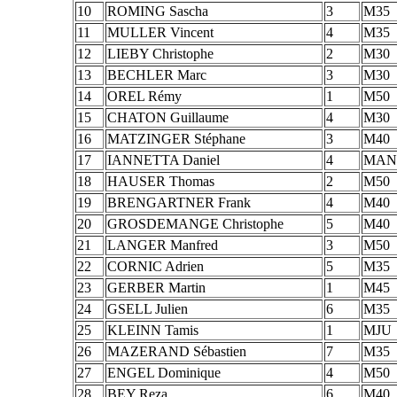
10
ROMING Sascha
3
M35
11
MULLER Vincent
4
M35
12
LIEBY Christophe
2
M30
13
BECHLER Marc
3
M30
14
OREL Rémy
1
M50
15
CHATON Guillaume
4
M30
16
MATZINGER Stéphane
3
M40
17
IANNETTA Daniel
4
MAN
18
HAUSER Thomas
2
M50
19
BRENGARTNER Frank
4
M40
20
GROSDEMANGE Christophe
5
M40
21
LANGER Manfred
3
M50
22
CORNIC Adrien
5
M35
23
GERBER Martin
1
M45
24
GSELL Julien
6
M35
25
KLEINN Tamis
1
MJU
26
MAZERAND Sébastien
7
M35
27
ENGEL Dominique
4
M50
28
BEY Reza
6
M40