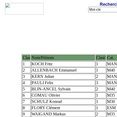
Recherc
Clas
Nom/Prénom
Clast/
Cat.
1
KOCH Fritz
1
MAN
2
ALLENBACH Emmanuel
1
M40
3
KERN Julian
2
MAN
4
PAULI Felix
3
MAN
5
BLIN-ANCEL Sylvain
2
M40
6
COMAU Olivier
1
M35
7
SCHULZ Konrad
1
M30
8
FLORY Clément
1
ESM
9
WAIGAND Markus
2
M35