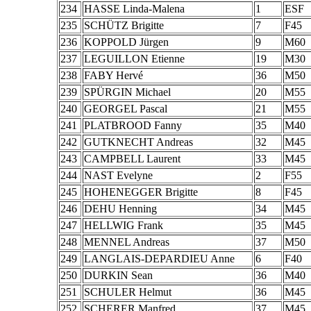
234
HASSE Linda-Malena
1
ESF
235
SCHÜTZ Brigitte
7
F45
236
KOPPOLD Jürgen
9
M60
237
LEGUILLON Etienne
19
M30
238
FABY Hervé
36
M50
239
SPÜRGIN Michael
20
M55
240
GEORGEL Pascal
21
M55
241
PLATBROOD Fanny
35
M40
242
GUTKNECHT Andreas
32
M45
243
CAMPBELL Laurent
33
M45
244
NAST Evelyne
2
F55
245
HOHENEGGER Brigitte
8
F45
246
DEHU Henning
34
M45
247
HELLWIG Frank
35
M45
248
MENNEL Andreas
37
M50
249
LANGLAIS-DEPARDIEU Anne
6
F40
250
DURKIN Sean
36
M40
251
SCHULER Helmut
36
M45
252
SCHERER Manfred
37
M45