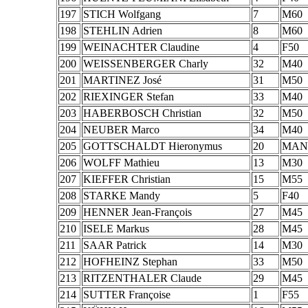
197
STICH Wolfgang
7
M60
198
STEHLIN Adrien
8
M60
199
WEINACHTER Claudine
4
F50
200
WEISSENBERGER Charly
32
M40
201
MARTINEZ José
31
M50
202
RIEXINGER Stefan
33
M40
203
HABERBOSCH Christian
32
M50
204
NEUBER Marco
34
M40
205
GOTTSCHALDT Hieronymus
20
MAN
206
WOLFF Mathieu
13
M30
207
KIEFFER Christian
15
M55
208
STARKE Mandy
5
F40
209
HENNER Jean-François
27
M45
210
ISELE Markus
28
M45
211
SAAR Patrick
14
M30
212
HOFHEINZ Stephan
33
M50
213
RITZENTHALER Claude
29
M45
214
SUTTER Françoise
1
F55