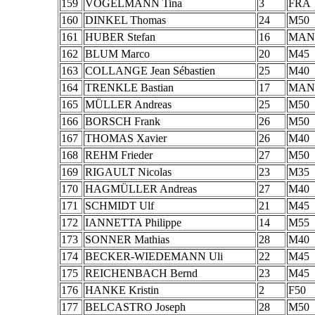
159
VOGELMANN Tina
3
FRA
160
DINKEL Thomas
24
M50
161
HUBER Stefan
16
MAN
162
BLUM Marco
20
M45
163
COLLANGE Jean Sébastien
25
M40
164
TRENKLE Bastian
17
MAN
165
MÜLLER Andreas
25
M50
166
BORSCH Frank
26
M50
167
THOMAS Xavier
26
M40
168
REHM Frieder
27
M50
169
RIGAULT Nicolas
23
M35
170
HAGMÜLLER Andreas
27
M40
171
SCHMIDT Ulf
21
M45
172
IANNETTA Philippe
14
M55
173
SONNER Mathias
28
M40
174
BECKER-WIEDEMANN Uli
22
M45
175
REICHENBACH Bernd
23
M45
176
HANKE Kristin
2
F50
177
BELCASTRO Joseph
28
M50