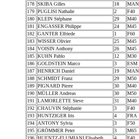
178
SKIBA Gilles
18
MAN
179
PUGLISI Nathalie
2
F40
180
KLEIN Stéphane
29
M40
181
ENGASSER Philippe
24
M45
182
GANTER Elfriede
1
F60
183
WISSER Olivier
25
M45
184
VOISIN Anthony
26
M45
185
KUHN Pablo
12
M30
186
GOLDSTEIN Marco
3
ESM
187
HENRICH Daniel
19
MAN
188
SCHMIDT Franz
29
M50
189
PIGNARD Pierre
30
M40
190
MÜLLER Andreas
30
M50
191
LAMORLETTE Steve
31
M40
192
CHAUVIN Stéphanie
3
F40
193
HUNTZIGER Iris
4
FRA
194
ANTONY Sylvia
3
F50
195
GRÖMMER Peter
3
M65
196
HUENTZ-FLUMIANI Elisabeth
4
F40