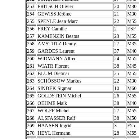
253
FRITSCH Olivier
20
M30
254
GEWISS Jérôme
21
M30
255
SPENLE Jean-Marc
22
M55
256
FREY Camille
2
ESF
257
KAMENZIN Beatus
23
M55
258
AMSTUTZ Denny
27
M35
259
GARDES Laurent
37
M40
260
WIDMANN Alfred
24
M55
261
WIATR Florent
38
M45
262
BLUM Dietmar
25
M55
263
SCHÖSSOW Markus
22
M30
264
SINDEK Sigmar
10
M60
265
GOLDSTEIN Michel
26
M55
266
OEHME Maik
38
M40
267
WOLFF Michel
27
M55
268
ALSFASSER Ralf
38
M50
269
HANSEN Ingrid
3
F55
270
HEYL Hermann
28
M55