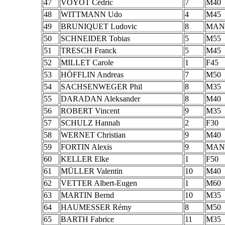
47
VOYOT Cédric
7
M40
48
WITTMANN Udo
4
M45
49
BRUNIQUET Ludovic
8
MAN
50
SCHNEIDER Tobias
5
M55
51
TRESCH Franck
5
M45
52
MILLET Carole
1
F45
53
HÖFFLIN Andreas
7
M50
54
SACHSENWEGER Phil
8
M35
55
DARADAN Aleksander
8
M40
56
ROBERT Vincent
9
M35
57
SCHULZ Hannah
2
F30
58
WERNET Christian
9
M40
59
FORTIN Alexis
9
MAN
60
KELLER Elke
1
F50
61
MÜLLER Valentin
10
M40
62
VETTER Albert-Eugen
1
M60
63
MARTIN Bernd
10
M35
64
HAUMESSER Rémy
8
M50
65
BARTH Fabrice
11
M35