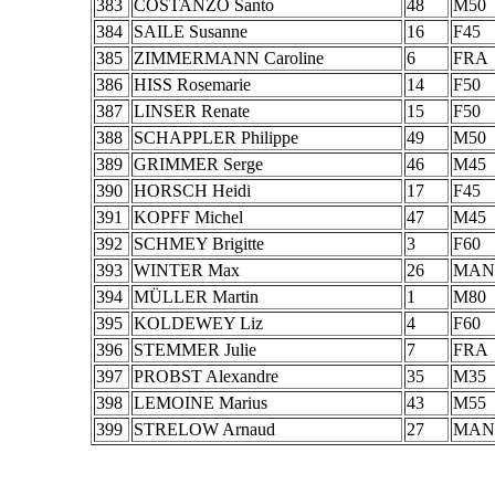
383
COSTANZO Santo
48
M50
384
SAILE Susanne
16
F45
385
ZIMMERMANN Caroline
6
FRA
386
HISS Rosemarie
14
F50
387
LINSER Renate
15
F50
388
SCHAPPLER Philippe
49
M50
389
GRIMMER Serge
46
M45
390
HORSCH Heidi
17
F45
391
KOPFF Michel
47
M45
392
SCHMEY Brigitte
3
F60
393
WINTER Max
26
MAN
394
MÜLLER Martin
1
M80
395
KOLDEWEY Liz
4
F60
396
STEMMER Julie
7
FRA
397
PROBST Alexandre
35
M35
398
LEMOINE Marius
43
M55
399
STRELOW Arnaud
27
MAN