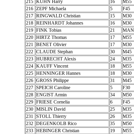
215
KÜHN Harry
16
M55
216
ZEPF Michaela
5
F45
217
RINGWALD Christian
15
M30
218
REINHARDT Johannes
16
M30
219
FINK Tobias
21
MAN
220
HIRTZ Thomas
17
M55
221
BENET Olivier
17
M30
222
CLAUDE Stephan
30
M45
223
HUBRECHT Alexis
24
M35
224
KAUFF Vincent
18
M55
225
HENNINGER Hannes
18
M30
226
GROSS Philippe
31
M45
227
SPEICH Caroline
5
F30
228
ENGIST Armin
34
M50
229
FRIESE Cornelia
6
F45
230
MISLIN David
25
M35
231
STOLL Thierry
26
M35
232
DEGENKOLB Rico
35
M50
233
HEBINGER Christian
19
M55