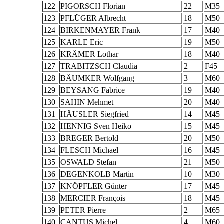
122
PIGORSCH Florian
22
M35
123
PFLÜGER Albrecht
18
M50
124
BIRKENMAYER Frank
17
M40
125
KARLE Eric
19
M50
126
KRÄMER Lothar
18
M40
127
TRABITZSCH Claudia
2
F45
128
BÄUMKER Wolfgang
3
M60
129
BEYSANG Fabrice
19
M40
130
SAHIN Mehmet
20
M40
131
HÄUSLER Siegfried
14
M45
132
HENNIG Sven Heiko
15
M45
133
BREGER Bertold
20
M50
134
FLESCH Michael
16
M45
135
OSWALD Stefan
21
M50
136
DEGENKOLB Martin
10
M30
137
KNÖPFLER Günter
17
M45
138
MERCIER François
18
M45
139
PETER Pierre
2
M65
140
CANTUS Michel
4
M60