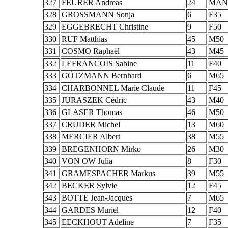
327
FEURER Andreas
24
MAN
328
GROSSMANN Sonja
6
F35
329
EGGEBRECHT Christine
9
F50
330
RUF Matthias
45
M50
331
COSMO Raphaël
43
M45
332
LEFRANCOIS Sabine
11
F40
333
GÖTZMANN Bernhard
6
M65
334
CHARBONNEL Marie Claude
11
F45
335
JURASZEK Cédric
43
M40
336
GLASER Thomas
46
M50
337
CRUDER Michel
13
M60
338
MERCIER Albert
38
M55
339
BREGENHORN Mirko
26
M30
340
VON OW Julia
8
F30
341
GRAMESPACHER Markus
39
M55
342
BECKER Sylvie
12
F45
343
BOTTE Jean-Jacques
7
M65
344
GARDES Muriel
12
F40
345
EECKHOUT Adeline
7
F35