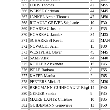
365
LÜHS Thomas
42
M55
366
WEISSE Christian
44
M45
367
JÄNKEL Armin Thomas
47
M50
368
RIGAULT GRIVEL Stéphanie
10
F30
369
HOAREAU Justine
8
F35
370
HOAREAU Jannick
34
M35
371
SCHARKESI Kevin
25
MAN
372
NOWACKI Sarah
11
F30
373
WESTPHAL Oliver
45
M45
374
SAMP Alex
44
M40
375
KOHLER Alexandra
15
F45
376
ISELE Barbara
8
F55
377
KÄFER Martha
2
F65
378
PEETERS Mickaël
29
M30
379
BERGMANN-GUINEGAULT Birgi
14
F40
380
GEIGER Sandra
9
F35
381
MAIRE-LANTZ Christine
10
F35
382
GUIDEMANN Geneviève
13
F50