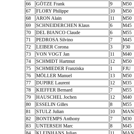
66
GÖTZE Frank
9
M50
67
FLORY Philippe
10
M50
68
ARON Alain
11
M50
69
SCHNEIDERCHEN Klaus
6
M45
70
DEL BIANCO Claude
6
M55
71
PEDROSA Silvino
7
M45
72
LEIBER Corona
3
F30
73
VON VOGT Jan
11
M40
74
SCHMIDT Hartmut
12
M50
75
SCHMIEDER Franziska
1
FJU
76
MÖLLER Manuel
13
M50
77
DUPIRE Laurent
12
M35
78
KIEFFER Bernard
7
M55
79
HAUSCHEL Jochen
12
M40
80
ESSELIN Gilles
8
M55
81
STULZ Julian
10
MAN
82
BONTEMPS Anthony
7
M30
83
UNTERSEH Marc
8
M45
84
KLEINHANS Julian
11
MAN