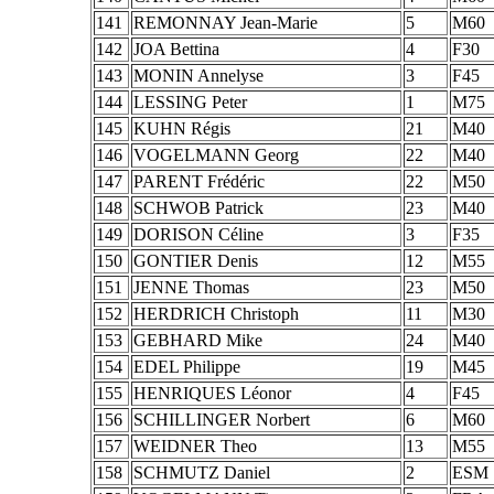
141
REMONNAY Jean-Marie
5
M60
142
JOA Bettina
4
F30
143
MONIN Annelyse
3
F45
144
LESSING Peter
1
M75
145
KUHN Régis
21
M40
146
VOGELMANN Georg
22
M40
147
PARENT Frédéric
22
M50
148
SCHWOB Patrick
23
M40
149
DORISON Céline
3
F35
150
GONTIER Denis
12
M55
151
JENNE Thomas
23
M50
152
HERDRICH Christoph
11
M30
153
GEBHARD Mike
24
M40
154
EDEL Philippe
19
M45
155
HENRIQUES Léonor
4
F45
156
SCHILLINGER Norbert
6
M60
157
WEIDNER Theo
13
M55
158
SCHMUTZ Daniel
2
ESM