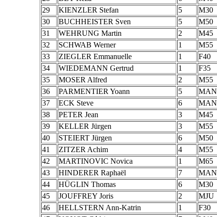
29
KIENZLER Stefan
5
M30
30
BUCHHEISTER Sven
5
M50
31
WEHRUNG Martin
2
M45
32
SCHWAB Werner
1
M55
33
ZIEGLER Emmanuelle
1
F40
34
WIEDEMANN Gertrud
1
F35
35
MOSER Alfred
2
M55
36
PARMENTIER Yoann
5
MAN
37
ECK Steve
6
MAN
38
PETER Jean
3
M45
39
KELLER Jürgen
3
M55
40
STEIERT Jürgen
6
M50
41
ZITZER Achim
4
M55
42
MARTINOVIC Novica
1
M65
43
HINDERER Raphaël
7
MAN
44
HÜGLIN Thomas
6
M30
45
JOUFFREY Joris
2
MJU
46
HELLSTERN Ann-Katrin
1
F30