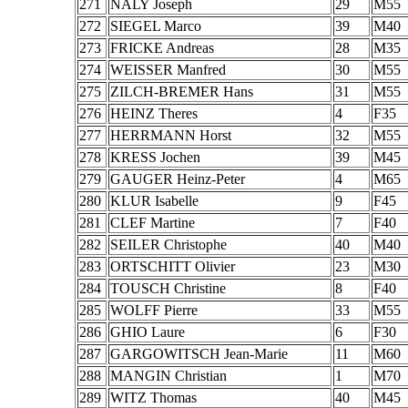
271
NALY Joseph
29
M55
272
SIEGEL Marco
39
M40
273
FRICKE Andreas
28
M35
274
WEISSER Manfred
30
M55
275
ZILCH-BREMER Hans
31
M55
276
HEINZ Theres
4
F35
277
HERRMANN Horst
32
M55
278
KRESS Jochen
39
M45
279
GAUGER Heinz-Peter
4
M65
280
KLUR Isabelle
9
F45
281
CLEF Martine
7
F40
282
SEILER Christophe
40
M40
283
ORTSCHITT Olivier
23
M30
284
TOUSCH Christine
8
F40
285
WOLFF Pierre
33
M55
286
GHIO Laure
6
F30
287
GARGOWITSCH Jean-Marie
11
M60
288
MANGIN Christian
1
M70
289
WITZ Thomas
40
M45