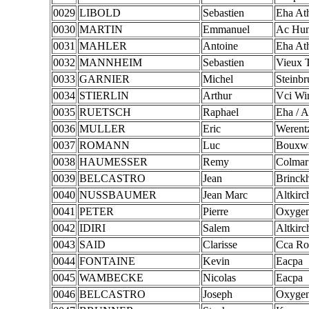
0029
LIBOLD
Sebastien
Eha Ath
0030
MARTIN
Emmanuel
Ac Hun
0031
MAHLER
Antoine
Eha Ath
0032
MANNHEIM
Sebastien
Vieux 
0033
GARNIER
Michel
Steinbr
0034
STIERLIN
Arthur
Vci Wi
0035
RUETSCH
Raphael
Eha / A
0036
MULLER
Eric
Werent
0037
ROMANN
Luc
Bouxwi
0038
HAUMESSER
Remy
Colmar
0039
BELCASTRO
Jean
Brinck
0040
NUSSBAUMER
Jean Marc
Altkirc
0041
PETER
Pierre
Oxygen
0042
IDIRI
Salem
Altkirc
0043
SAID
Clarisse
Cca Ro
0044
FONTAINE
Kevin
Eacpa
0045
WAMBECKE
Nicolas
Eacpa
0046
BELCASTRO
Joseph
Oxygen