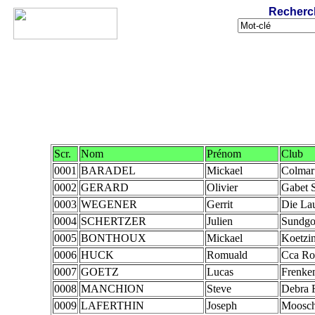
Recherc
Scr.
Nom
Prénom
Club
0001
BARADEL
Mickael
Colmar
0002
GERARD
Olivier
Gabet 
0003
WEGENER
Gerrit
Die Lau
0004
SCHERTZER
Julien
Sundg
0005
BONTHOUX
Mickael
Koetzi
0006
HUCK
Romuald
Cca Ro
0007
GOETZ
Lucas
Frenke
0008
MANCHION
Steve
Debra 
0009
LAFERTHIN
Joseph
Moosc