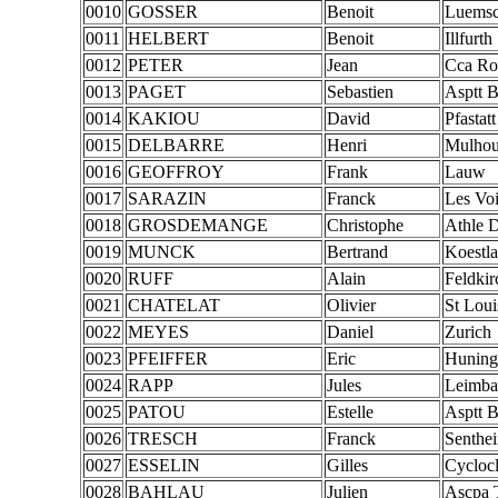
0010
GOSSER
Benoit
Luemsc
0011
HELBERT
Benoit
Illfurth
0012
PETER
Jean
Cca Ro
0013
PAGET
Sebastien
Asptt B
0014
KAKIOU
David
Pfastatt
0015
DELBARRE
Henri
Mulhou
0016
GEOFFROY
Frank
Lauw
0017
SARAZIN
Franck
Les Voi
0018
GROSDEMANGE
Christophe
Athle D
0019
MUNCK
Bertrand
Koestl
0020
RUFF
Alain
Feldkir
0021
CHATELAT
Olivier
St Lou
0022
MEYES
Daniel
Zurich
0023
PFEIFFER
Eric
Huning
0024
RAPP
Jules
Leimba
0025
PATOU
Estelle
Asptt B
0026
TRESCH
Franck
Senthe
0027
ESSELIN
Gilles
Cycloc
0028
BAHLAU
Julien
Ascpa T