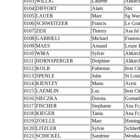
0103
WILLIG
Laurent
Altkirc
0104
DIFFORT
Alain
Slrc
0105
LAUER
Marc
Sg Wan
0106
SCHWEITZER
Francis
Le Grat
0107
ZEH
Thierry
Asa Isl
0108
GABRIELI
Michael
Franois
0109
MAES
Arnaud
Leuze 
0110
WIRA
Sylvie
Altkirc
0111
HORNSPERGER
Delphine
Altkirc
0112
KOLB
Fabienne
Iron C
0113
SPENLE
John
St Loui
0114
KIENTZY
Manu
Acesi
0115
LAEMLIN
Luc
Iron C
0116
SIECZKA
Dorota
Gomari
0117
FISCHER
Stephanie
Ana Fcj
0118
KIEGER
Tania
Ana Fcj
0119
ZOELLE
Marc
Huning
0120
LITZLER
Sylvie
Schlier
0121
SCHICKEL
Sandrine
Westha