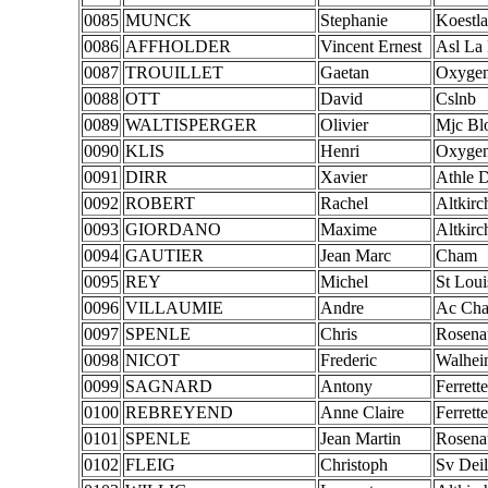
0085
MUNCK
Stephanie
Koestl
0086
AFFHOLDER
Vincent Ernest
Asl La
0087
TROUILLET
Gaetan
Oxygen
0088
OTT
David
Cslnb
0089
WALTISPERGER
Olivier
Mjc Bl
0090
KLIS
Henri
Oxygen
0091
DIRR
Xavier
Athle D
0092
ROBERT
Rachel
Altkirc
0093
GIORDANO
Maxime
Altkirc
0094
GAUTIER
Jean Marc
Cham
0095
REY
Michel
St Lou
0096
VILLAUMIE
Andre
Ac Cha
0097
SPENLE
Chris
Rosena
0098
NICOT
Frederic
Walhei
0099
SAGNARD
Antony
Ferrette
0100
REBREYEND
Anne Claire
Ferrette
0101
SPENLE
Jean Martin
Rosena
0102
FLEIG
Christoph
Sv Dei