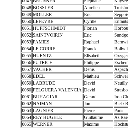
0047
BRUNNER
Stephane
Kayser
0048
BOSSLER
Aurelien
Troisfo
0049
MOLLER
Eric
Seppois
0050
LEFEVRE
Cyrille
Enfant
0051
HUFFSCHMIDT
Florian
Horbou
0052
SAINTVOIRIN
Eric
Sundg
0053
PAMIES
Raphael
Bernwil
0054
LE CORRE
Franck
Bollwil
0055
HUENTZ
Elisabeth
Oxygen
0056
PUTRICH
Philippe
Eschen
0057
VACHER
Denis
Aspach
0058
EDEL
Mathieu
Schwei
0059
LABRUDE
David
Neuill
0060
FELGUERA VALENCIA
David
Strasbo
0061
BUHAGIAR
Gerard
Iron C
0062
NAIMAN
Jon
Biel / 
0063
LAGNIER
Pierre
Paris
0064
REY HUGELE
Guillaume
As Rae
0065
WERNER
Maxime
Hochsta