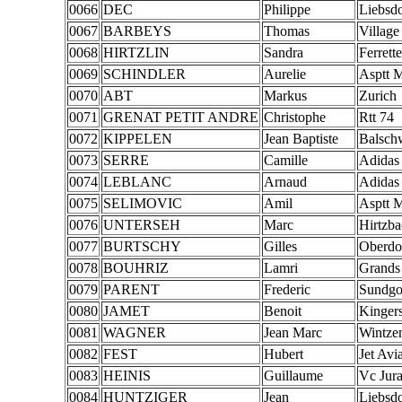
0066
DEC
Philippe
Liebsdo
0067
BARBEYS
Thomas
Village
0068
HIRTZLIN
Sandra
Ferrette
0069
SCHINDLER
Aurelie
Asptt M
0070
ABT
Markus
Zurich
0071
GRENAT PETIT ANDRE
Christophe
Rtt 74
0072
KIPPELEN
Jean Baptiste
Balschw
0073
SERRE
Camille
Adidas
0074
LEBLANC
Arnaud
Adidas
0075
SELIMOVIC
Amil
Asptt M
0076
UNTERSEH
Marc
Hirtzb
0077
BURTSCHY
Gilles
Oberdo
0078
BOUHRIZ
Lamri
Grands
0079
PARENT
Frederic
Sundg
0080
JAMET
Benoit
Kinger
0081
WAGNER
Jean Marc
Wintze
0082
FEST
Hubert
Jet Avi
0083
HEINIS
Guillaume
Vc Jur
0084
HUNTZIGER
Jean
Liebsdo