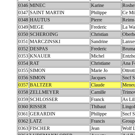
0346
MINEC
Karine
Roshe
0347
SAINT MARTIN
Philippe
Ce Mil
0348
HAUTUS
Pierre
Reims
0349
MEGE
Frederic
La Wa
0350
SCHEROING
Christian
Oberh
0351
MARCZINSKI
Sandrine
Lanxe
0352
DESPAS
Frederic
Bruma
0353
KNAUER
Michel
Entzh
0354
RAT
Christiane
Ana Fc
0355
SIMON
Marie Jo
Ottrott
0356
SIMON
Jacques
Sncf S
0357
BALTZER
Claude
Meneu
0358
ZELLMEYER
Camille
Trimo
0359
SCHLOSSER
Franck
As Lil
0360
RISSER
Thibaut
Lingo
0361
GERARDIN
Philippe
Sncf S
0362
LATZ
Francis
Group
0363
FISCHER
Jean
Wolf L