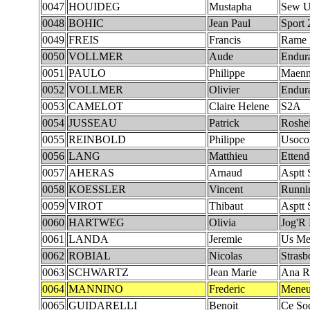
0047
HOUIDEG
Mustapha
Sew U
0048
BOHIC
Jean Paul
Sport 
0049
FREIS
Francis
Rame 
0050
VOLLMER
Aude
Endur
0051
PAULO
Philippe
Maenn
0052
VOLLMER
Olivier
Endur
0053
CAMELOT
Claire Helene
S2A
0054
JUSSEAU
Patrick
Roshe
0055
REINBOLD
Philippe
Usoc
0056
LANG
Matthieu
Ettend
0057
AHERAS
Arnaud
Asptt 
0058
KOESSLER
Vincent
Runni
0059
VIROT
Thibaut
Asptt 
0060
HARTWEG
Olivia
Jog'R
0061
LANDA
Jeremie
Us Mei
0062
ROBIAL
Nicolas
Strasb
0063
SCHWARTZ
Jean Marie
Ana R
0064
MANNINO
Frederic
Meneu
0065
GUIDARELLI
Benoit
Ce So