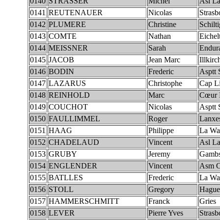
0140
STRASSER
Michel
Asl La
0141
REUTENAUER
Nicolas
Strasb
0142
PLUMERE
Christine
Schilt
0143
COMTE
Nathan
Eichel
0144
MEISSNER
Sarah
Endur
0145
JACOB
Jean Marc
Illkirc
0146
BODIN
Frederic
Asptt 
0147
LAZARUS
Christophe
Cap Li
0148
REINHOLD
Marc
Cœur 
0149
COUCHOT
Nicolas
Asptt 
0150
FAULLIMMEL
Roger
Lanxe
0151
HAAG
Philippe
La Wa
0152
CHADELAUD
Vincent
Asl La
0153
GRUBY
Jeremy
Gambs
0154
ENGLENDER
Vincent
Asm C
0155
BATLLES
Frederic
La Wa
0156
STOLL
Gregory
Hague
0157
HAMMERSCHMITT
Franck
Gries
0158
LEVER
Pierre Yves
Strasb