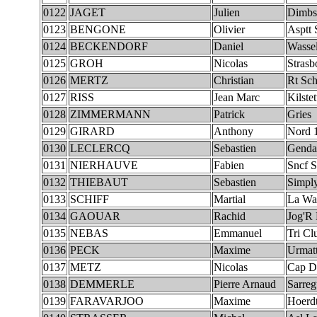
0122
JAGET
Julien
Dimbs
0123
BENGONE
Olivier
Asptt 
0124
BECKENDORF
Daniel
Wasse
0125
GROH
Nicolas
Strasb
0126
MERTZ
Christian
Rt Sc
0127
RISS
Jean Marc
Kilstet
0128
ZIMMERMANN
Patrick
Gries
0129
GIRARD
Anthony
Nord 
0130
LECLERCQ
Sebastien
Genda
0131
NIERHAUVE
Fabien
Sncf S
0132
THIEBAUT
Sebastien
Simpl
0133
SCHIFF
Martial
La Wa
0134
GAOUAR
Rachid
Jog'R 
0135
NEBAS
Emmanuel
Tri Cl
0136
PECK
Maxime
Urmat
0137
METZ
Nicolas
Cap D
0138
DEMMERLE
Pierre Arnaud
Sarre
0139
FARAVARJOO
Maxime
Hoerd