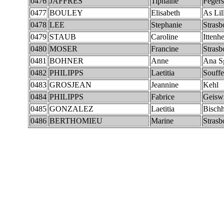
0476
JAFFRES
Tiphaine
Feger
0477
BOULEY
Elisabeth
As Lil
0478
LEE
Stephanie
Strasb
0479
STAUB
Caroline
Ittenh
0480
MOSER
Francine
Strasb
0481
BOHNER
Anne
Ana S
0482
PHILIPPS
Laetitia
Souff
0483
GROSJEAN
Jeannine
Kehl
0484
PHILIPPS
Fabrice
Geiswi
0485
GONZALEZ
Laetitia
Bisch
0486
BERTHOMIEU
Marine
Strasb