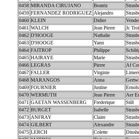
0458
MIRANDA CIRUJANO
Beatriz
Strasb
0459
FERNANDEZ RODRIGUEZ
Alejandro
Strasb
0460
KLEIN
Didier
Vende
0461
WALCH
Jean Pierre
Jc Tro
0462
D'HOOGE
Nathalie
Strasb
0463
D'HOOGE
Yann
Strasb
0464
FAITROP
Philippe
Schilt
0465
HAIRAYE
Marie
Strasb
0466
LEGRAS
Pierre
Af Co
0467
FALLER
Virginie
Limer
0468
MARANGOS
Anna
Gertwi
0469
FOURNIER
Justine
Ernol
0470
WERMUTH
Jean Pierre
Aer Er
0471
GAETAN WASSENBERG
Frederique
Still
0472
BURGET
Isabelle
Strasb
0473
ANFRAY
Claire
Strasb
0474
GILBERT
Alexandre
Strasb
0475
LERCH
Colette
Dinsh