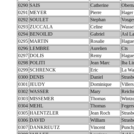
0290
SAIS
Catherine
Obern
0291
MEYER
Pierre
Hager
0292
SOULET
Stephan
Vosges
0293
ZUCCALA
Celine
Wasse
0294
BENOILID
Gabriel
Asl La
0295
MARTIN
Rosalie
Hague
0296
LEMBRE
Aurelien
Cts
0297
DOLIS
Remy
Hague
0298
POLITI
Jean Marc
Iba L
0299
SCHRENCK
Eric
La Wa
0300
DENIS
Daniel
Strasb
0301
JEUDY
Dominique
Viller
0302
WASSER
Mary
Reichs
0303
MISSEMER
Thomas
Wintz
0304
MEHL
Thomas
Feger
0305
HAENTZLER
Jean Roch
Strasb
0306
DAVID
William
Strasb
0307
DANKREUTZ
Vincent
Punchp