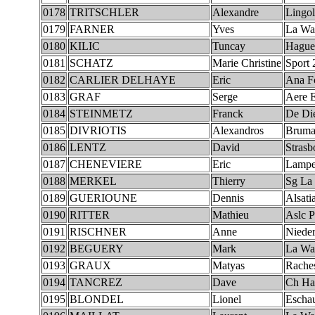
0178
TRITSCHLER
Alexandre
Lingo
0179
FARNER
Yves
La Wa
0180
KILIC
Tuncay
Hague
0181
SCHATZ
Marie Christine
Sport 
0182
CARLIER DELHAYE
Eric
Ana F
0183
GRAF
Serge
Aere E
0184
STEINMETZ
Franck
De Die
0185
DIVRIOTIS
Alexandros
Bruma
0186
LENTZ
David
Strasb
0187
CHENEVIERE
Eric
Lampe
0188
MERKEL
Thierry
Sg La 
0189
GUERIOUNE
Dennis
Alsati
0190
RITTER
Mathieu
Aslc P
0191
RISCHNER
Anne
Niede
0192
BEGUERY
Mark
La Wa
0193
GRAUX
Matyas
Rache
0194
TANCREZ
Dave
Ch Ha
0195
BLONDEL
Lionel
Escha