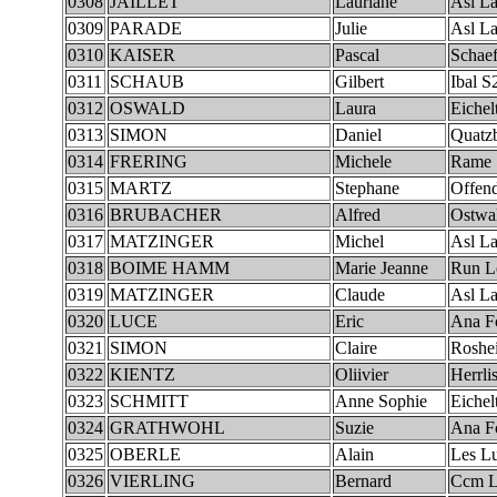
0308
JAILLET
Lauriane
Asl La
0309
PARADE
Julie
Asl La
0310
KAISER
Pascal
Schaef
0311
SCHAUB
Gilbert
Ibal 
0312
OSWALD
Laura
Eichel
0313
SIMON
Daniel
Quatzb
0314
FRERING
Michele
Rame
0315
MARTZ
Stephane
Offend
0316
BRUBACHER
Alfred
Ostwa
0317
MATZINGER
Michel
Asl La
0318
BOIME HAMM
Marie Jeanne
Run L
0319
MATZINGER
Claude
Asl La
0320
LUCE
Eric
Ana Fc
0321
SIMON
Claire
Roshe
0322
KIENTZ
Oliivier
Herrli
0323
SCHMITT
Anne Sophie
Eichel
0324
GRATHWOHL
Suzie
Ana Fc
0325
OBERLE
Alain
Les L
0326
VIERLING
Bernard
Ccm L