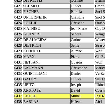
0420
DIVRIOTIS
Corinne
Bruma
0421
SCHMITT
Olivier
Credit
0422
FISCHER
Patricia
Sncf S
0423
UNTERNEHR
Christine
Sncf S
0424
ROEHRI
Christine
Strasb
0425
MATHIEU
Jean Marie
Cap D
0426
BOHNERT
Sandra
Wang
0427
DE ALMEIDA
Carine
Wiwer
0428
DIETRICH
Serge
Strasb
0429
REDOUTE
Aurelie
Wolf L
0430
MARX
Pierre
Cie R
0431
HETTANI
Ouarda
Wolf
0432
BAUMANN
Christophe
Marle
0433
QUINTILIANI
Daniel
Vc Ec
0434
GATHY
Olivier
Sus Tt
0435
HEITZ
Joseph
Illkirc
0436
ANSTOTZ
David
Cosswi
0437
ANCEL
Muriel
Jog' R
0438
BARLAS
Helene
Afcf