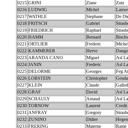
0215
GRINI
Ziane
Zutz
0216
LUDWIG
Michel
Lanxe
0217
WATHLE
Stephane
De Die
0218
FRITSCH
Gabriel
Strasb
0219
FRIEDRICH
Raphael
Strasb
0220
HAMM
Bernard
Bischw
0221
ORTLIEB
Frederic
Miche
0222
KAMMERER
Herve
Dango
0223
ARANDA CANO
Miguel
Asl La
0224
JANIN
Frederic
Asl La
0225
DELORME
Georges
Feg A
0226
LOBSTEIN
Christopher
Genda
0227
KLEIN
Claude
Gallo
0228
GRAF
David
Asl La
0229
SCHAULY
Arnaud
Asl La
0230
TORNOW
Laurent
Credit
0231
ANFRAY
Gregory
Strasb
0232
ZUNINO
Didier
Hegen
0233
FRERING
Materne
Rame