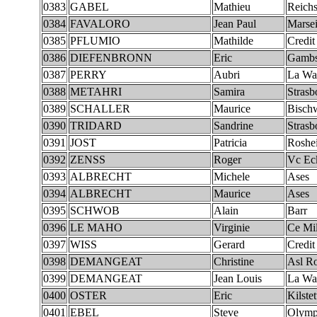
0383
GABEL
Mathieu
Reichs
0384
FAVALORO
Jean Paul
Marsei
0385
PFLUMIO
Mathilde
Credit
0386
DIEFENBRONN
Eric
Gambs
0387
PERRY
Aubri
La Wa
0388
METAHRI
Samira
Strasb
0389
SCHALLER
Maurice
Bischw
0390
TRIDARD
Sandrine
Strasb
0391
JOST
Patricia
Roshe
0392
ZENSS
Roger
Vc Ec
0393
ALBRECHT
Michele
Ases
0394
ALBRECHT
Maurice
Ases
0395
SCHWOB
Alain
Barr
0396
LE MAHO
Virginie
Ce Mil
0397
WISS
Gerard
Credit
0398
DEMANGEAT
Christine
Asl Ro
0399
DEMANGEAT
Jean Louis
La Wa
0400
OSTER
Eric
Kilstet
0401
EBEL
Steve
Olymp