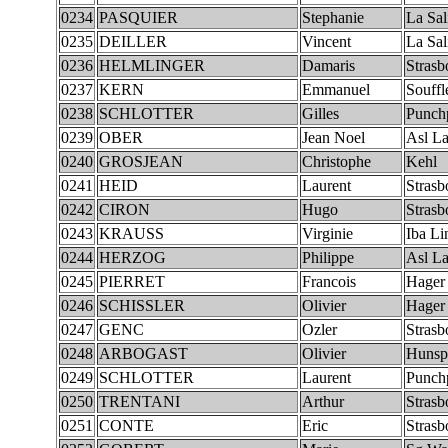
0234
PASQUIER
Stephanie
La Sal
0235
DEILLER
Vincent
La Sal
0236
HELMLINGER
Damaris
Strasb
0237
KERN
Emmanuel
Souffl
0238
SCHLOTTER
Gilles
Punchp
0239
OBER
Jean Noel
Asl La
0240
GROSJEAN
Christophe
Kehl
0241
HEID
Laurent
Strasb
0242
CIRON
Hugo
Strasb
0243
KRAUSS
Virginie
Iba L
0244
HERZOG
Philippe
Asl La
0245
PIERRET
Francois
Hager
0246
SCHISSLER
Olivier
Hager
0247
GENC
Ozler
Strasb
0248
ARBOGAST
Olivier
Hunsp
0249
SCHLOTTER
Laurent
Punchp
0250
TRENTANI
Arthur
Strasb
0251
CONTE
Eric
Strasb