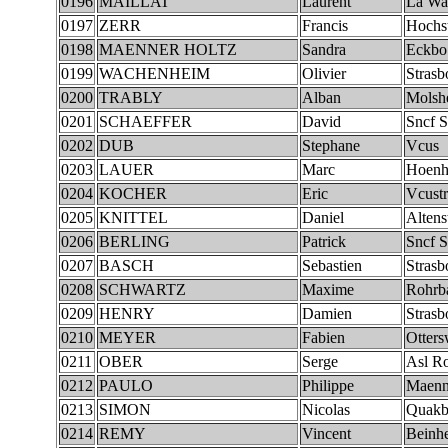
0196
MAILLAT
Laurent
La Wa
0197
ZERR
Francis
Hochst
0198
MAENNER HOLTZ
Sandra
Eckbo
0199
WACHENHEIM
Olivier
Strasb
0200
TRABLY
Alban
Molsh
0201
SCHAEFFER
David
Sncf S
0202
DUB
Stephane
Vcus
0203
LAUER
Marc
Hoenh
0204
KOCHER
Eric
Vcustr
0205
KNITTEL
Daniel
Altens
0206
BERLING
Patrick
Sncf S
0207
BASCH
Sebastien
Strasb
0208
SCHWARTZ
Maxime
Rohrba
0209
HENRY
Damien
Strasb
0210
MEYER
Fabien
Otters
0211
OBER
Serge
Asl Ro
0212
PAULO
Philippe
Maenn
0213
SIMON
Nicolas
Quakb
0214
REMY
Vincent
Beinh