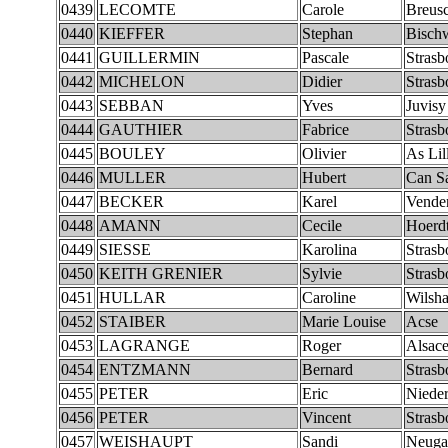
0439
LECOMTE
Carole
Breus
0440
KIEFFER
Stephan
Bischw
0441
GUILLERMIN
Pascale
Strasb
0442
MICHELON
Didier
Strasb
0443
SEBBAN
Yves
Juvisy
0444
GAUTHIER
Fabrice
Strasb
0445
BOULEY
Olivier
As Lil
0446
MULLER
Hubert
Can S
0447
BECKER
Karel
Vende
0448
AMANN
Cecile
Hoerd
0449
SIESSE
Karolina
Strasb
0450
KEITH GRENIER
Sylvie
Strasb
0451
HULLAR
Caroline
Wilsh
0452
STAIBER
Marie Louise
Acse
0453
LAGRANGE
Roger
Alsac
0454
ENTZMANN
Bernard
Strasb
0455
PETER
Eric
Niede
0456
PETER
Vincent
Strasb
0457
WEISHAUPT
Sandi
Neuga