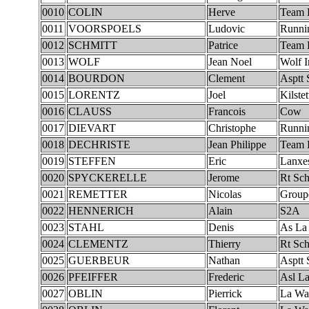
0010
COLIN
Herve
Team 
0011
VOORSPOELS
Ludovic
Runni
0012
SCHMITT
Patrice
Team 
0013
WOLF
Jean Noel
Wolf I
0014
BOURDON
Clement
Asptt 
0015
LORENTZ
Joel
Kilstet
0016
CLAUSS
Francois
Cow
0017
DIEVART
Christophe
Runni
0018
DECHRISTE
Jean Philippe
Team 
0019
STEFFEN
Eric
Lanxe
0020
SPYCKERELLE
Jerome
Rt Sc
0021
REMETTER
Nicolas
Group
0022
HENNERICH
Alain
S2A
0023
STAHL
Denis
As La 
0024
CLEMENTZ
Thierry
Rt Sc
0025
GUERBEUR
Nathan
Asptt 
0026
PFEIFFER
Frederic
Asl La
0027
OBLIN
Pierrick
La Wa