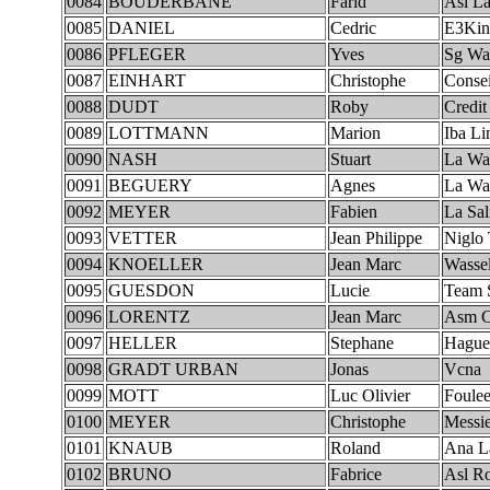
0084
BOUDERBANE
Farid
Asl La
0085
DANIEL
Cedric
E3Kin
0086
PFLEGER
Yves
Sg Wan
0087
EINHART
Christophe
Consei
0088
DUDT
Roby
Credit
0089
LOTTMANN
Marion
Iba L
0090
NASH
Stuart
La Wa
0091
BEGUERY
Agnes
La Wa
0092
MEYER
Fabien
La Sal
0093
VETTER
Jean Philippe
Niglo
0094
KNOELLER
Jean Marc
Wasse
0095
GUESDON
Lucie
Team 
0096
LORENTZ
Jean Marc
Asm C
0097
HELLER
Stephane
Hague
0098
GRADT URBAN
Jonas
Vcna
0099
MOTT
Luc Olivier
Foule
0100
MEYER
Christophe
Messie
0101
KNAUB
Roland
Ana L
0102
BRUNO
Fabrice
Asl Ro