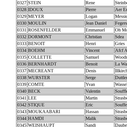
0327
STEIN
Rene
Steinb
0328
IDOUX
Pierre
Aer Er
0329
MEYER
Logan
Messie
0330
MOULIN
Jean Daniel
Feger
0331
ROSENFELDER
Emmanuel
Oh Mo
0332
DORMONT
Christian
Sdea
0333
BENOIT
Henri
Gries
0334
BOEHM
Vincent
Afcf A
0335
COLLETTE
Samuel
Woodru
0336
BERNHARDT
Benoit
La Wa
0337
MECREANT
Denis
Illkirc
0338
WURSTER
Serge
Duttl
0339
COMTE
Yvan
Wasse
0340
BECK
Valentin
Souffl
0341
LEE
Martin
Strasb
0342
STIQUE
Eric
Souff
0343
MOUKAABARI
Hassan
Strasb
0344
HAMDI
Malik
Strasb
0345
WEISHAUPT
Sandi
Daube