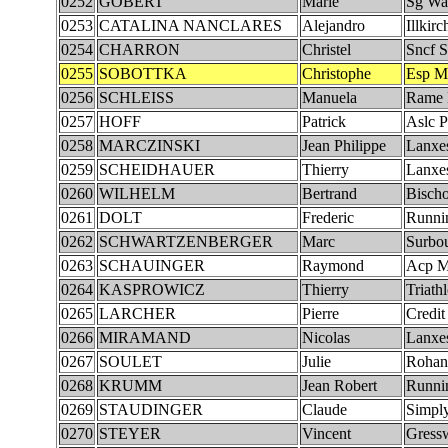
0252
GOBERT
Marie
Sg Wan
0253
CATALINA NANCLARES
Alejandro
Illkirc
0254
CHARRON
Christel
Sncf S
0255
SOBOTTKA
Christophe
Esp M
0256
SCHLEISS
Manuela
Rame 
0257
HOFF
Patrick
Aslc P
0258
MARCZINSKI
Jean Philippe
Lanxe
0259
SCHEIDHAUER
Thierry
Lanxe
0260
WILHELM
Bertrand
Bischo
0261
DOLT
Frederic
Runni
0262
SCHWARTZENBERGER
Marc
Surbo
0263
SCHAUINGER
Raymond
Acp M
0264
KASPROWICZ
Thierry
Triath
0265
LARCHER
Pierre
Credit
0266
MIRAMAND
Nicolas
Lanxe
0267
SOULET
Julie
Rohan
0268
KRUMM
Jean Robert
Runni
0269
STAUDINGER
Claude
Simpl
0270
STEYER
Vincent
Gressw