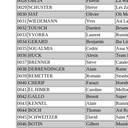
0028
OBLIN
Florent
La Wa
0029
SCHUSTER
Herve
Les Ze
0030
SIAT
Olivier
Oh Mo
0031
WIEDEMANN
Yves
Asl La
0032
TOUSCH
Damien
Besan
0033
YVORRA
Laurent
Runni
0034
GERARD
Benjamin
Iba L
0035
SOUALMIA
Cedric
Assa S
0036
HUCK
Alexis
Team 
0037
BRENNER
Steve
Catale
0038
DERRENDINGER
Alain
Rame
0039
REMETTER
Romain
Strasb
0040
CHERIF
Faouzi
Hoenh
0041
EL HIMER
Caroline
Melfo
0042
GALLO
Benoit
Super
0043
KENNEL
Alain
Runni
0044
BOCH
Thomas
Asl Ro
0045
SCHWEITZER
David
Saint 
0046
BOTIN
Gilbert
Mundo