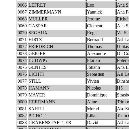
0066
LEFRET
Leo
Ana S
0067
ZIMMERMANN
Yannick
Ana Fc
0068
MULLER
Jerome
Eichel
0069
GASPAR
Clement
Ana S
0070
SEGAUX
Regis
Vc Ec
0071
HIRTZ
Bertrand
Asl La
0072
FRIEDRICH
Thomas
Unita
0073
GEIGER
Alexandre
Oli C
0074
LUDWIG
Florian
Poteri
0075
GENTES
Johann
Ana L
0076
LICHTI
Sebastien
Asl La
0077
STILL
Vivien
Dinsh
0078
HAMANN
Nicolas
H5
0079
MAYER
Dominique
Strasb
0080
HERRMANN
Aline
Trimo
0081
SAHILI
Morad
Asc St
0082
PICHOT
Lilian
Team 
0083
GRABENSTAETTER
David
Asl La