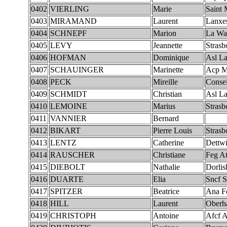
0402
VIERLING
Marie
Saint 
0403
MIRAMAND
Laurent
Lanxe
0404
SCHNEPF
Marion
La Wa
0405
LEVY
Jeannette
Strasb
0406
HOFMAN
Dominique
Asl La
0407
SCHAUINGER
Marinette
Acp M
0408
PECK
Mireille
Consei
0409
SCHMIDT
Christian
Asl La
0410
LEMOINE
Marius
Strasb
0411
VANNIER
Bernard
0412
BIKART
Pierre Louis
Strasb
0413
LENTZ
Catherine
Dettwi
0414
RAUSCHER
Christiane
Feg A
0415
DIEBOLT
Nathalie
Dorlis
0416
DUARTE
Elia
Sncf S
0417
SPITZER
Beatrice
Ana F
0418
HILL
Laurent
Oberh
0419
CHRISTOPH
Antoine
Afcf A