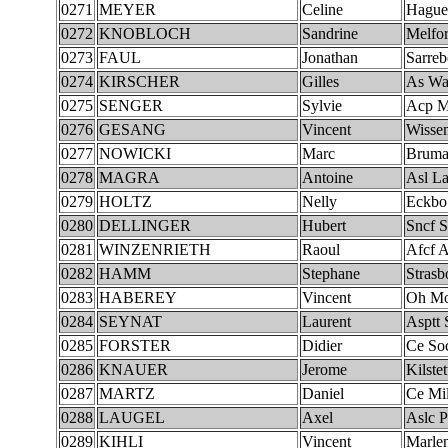
0271
MEYER
Celine
Hague
0272
KNOBLOCH
Sandrine
Melfo
0273
FAUL
Jonathan
Sarreb
0274
KIRSCHER
Gilles
As Wal
0275
SENGER
Sylvie
Acp M
0276
GESANG
Vincent
Wisse
0277
NOWICKI
Marc
Bruma
0278
MAGRA
Antoine
Asl La
0279
HOLTZ
Nelly
Eckbo
0280
DELLINGER
Hubert
Sncf S
0281
WINZENRIETH
Raoul
Afcf A
0282
HAMM
Stephane
Strasb
0283
HABEREY
Vincent
Oh Mo
0284
SEYNAT
Laurent
Asptt 
0285
FORSTER
Didier
Ce So
0286
KNAUER
Jerome
Kilstet
0287
MARTZ
Daniel
Ce Mil
0288
LAUGEL
Axel
Aslc P
0289
KIHLI
Vincent
Marle