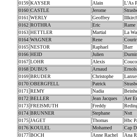
0159
KAYSER
Alain
L'As 
0160
CASTLE
Jerome
Strasb
0161
WERLY
Geoffrey
Illkirc
0162
ROTHRA
Eric
Rame 
0163
HETTLER
Martial
La Wa
0164
WAGNER
Rene
Courir
0165
NESTOR
Raphael
Barr
0166
HEID
Julien
Durni
0167
LOHR
Alexis
Couco
0168
DUBUS
Arnaud
Ernols
0169
BRUDER
Christophe
Lanxe
0170
OBERGFELL
Patrick
Strasb
0171
REMY
Nadia
Beinh
0172
BELLER
Jean Jacques
Aer Er
0173
FREISMUTH
Freddy
Redin
0174
BRUNNER
Stephane
Nstt
0175
JAGET
Thomas
Hbc P
0176
KOULEL
Mohamed
Cap De
0177
BOCH
Anne Rachel
Ana R