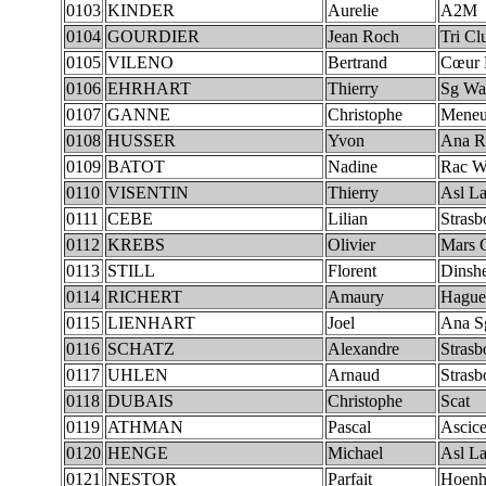
0103
KINDER
Aurelie
A2M
0104
GOURDIER
Jean Roch
Tri Cl
0105
VILENO
Bertrand
Cœur 
0106
EHRHART
Thierry
Sg Wan
0107
GANNE
Christophe
Meneu
0108
HUSSER
Yvon
Ana R
0109
BATOT
Nadine
Rac W
0110
VISENTIN
Thierry
Asl La
0111
CEBE
Lilian
Strasb
0112
KREBS
Olivier
Mars C
0113
STILL
Florent
Dinsh
0114
RICHERT
Amaury
Hague
0115
LIENHART
Joel
Ana 
0116
SCHATZ
Alexandre
Strasb
0117
UHLEN
Arnaud
Strasb
0118
DUBAIS
Christophe
Scat
0119
ATHMAN
Pascal
Ascic
0120
HENGE
Michael
Asl La
0121
NESTOR
Parfait
Hoenh