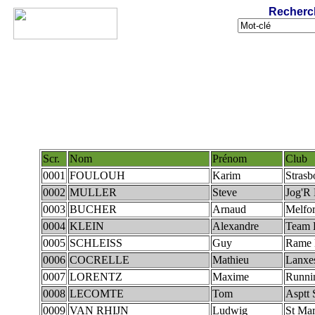
Recherc
Scr.
Nom
Prénom
Club
0001
FOULOUH
Karim
Strasb
0002
MULLER
Steve
Jog'R
0003
BUCHER
Arnaud
Melfo
0004
KLEIN
Alexandre
Team 
0005
SCHLEISS
Guy
Rame 
0006
COCRELLE
Mathieu
Lanxe
0007
LORENTZ
Maxime
Runni
0008
LECOMTE
Tom
Asptt 
0009
VAN RHIJN
Ludwig
St Mar