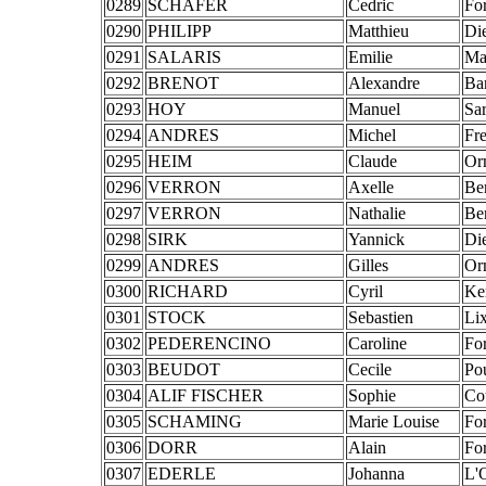
0289
SCHAFER
Cedric
Fo
0290
PHILIPP
Matthieu
Di
0291
SALARIS
Emilie
Ma
0292
BRENOT
Alexandre
Ba
0293
HOY
Manuel
Sar
0294
ANDRES
Michel
Fr
0295
HEIM
Claude
Orm
0296
VERRON
Axelle
Be
0297
VERRON
Nathalie
Be
0298
SIRK
Yannick
Di
0299
ANDRES
Gilles
Orm
0300
RICHARD
Cyril
Ke
0301
STOCK
Sebastien
Li
0302
PEDERENCINO
Caroline
Fo
0303
BEUDOT
Cecile
Po
0304
ALIF FISCHER
Sophie
Co
0305
SCHAMING
Marie Louise
Fo
0306
DORR
Alain
Fo
0307
EDERLE
Johanna
L'