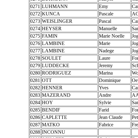
0271
LUHMANN
Emy
Ca
0272
KUNCA
Pascale
AC
0273
WEISLINGER
Pascal
Ca
0274
HEYSER
Manuelle
Sar
0275
FAMIN
Marie Noelle
Jog
0276
LAMBINE
Marie
Jog
0277
LAMBINE
Nadege
Jog
0278
SOULET
Laure
Fo
0279
LUDDECKE
Jeremy
Sc
0280
RODRIGUEZ
Marina
Wou
0281
OTT
Dominique
Oe
0282
HENNER
Yves
Ca
0283
MAZERAND
Andre
AA
0284
HOY
Sylvie
Sar
0285
BENDIF
Farid
Fo
0286
CAPLETTE
Jean Claude
Pet
0287
MATKO
Fabrice
Fr
0288
INCONNU