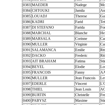
0383
MAEDER
Nadege
Mo
0384
CHTOUKI
Jamila
An
0385
LOUADJ
Therese
Ga
0386
KADRI
Farid
Te
0387
DI STEFANO
Farida
Fo
0388
MARCHAL
Blanche
He
0389
MARSALA
Corinne
Ca
0390
MULLER
Virginie
Ca
0391
SALAMANCA
Emilie
Rtt
0392
DACKO
Frederic
Rtt
0393
AIT BRAHAM
Fatima
St
0394
BEYEL
Elodie
Los
0395
FRANCOIS
Fanny
AA
0396
MULLER
Jean Francois
Le
0397
EDERLE
Vincent
L'
0398
THIEL
Jean Louis
AC
0399
BURTIN
Christelle
Fr
0400
PABYSZ
Maxime
St