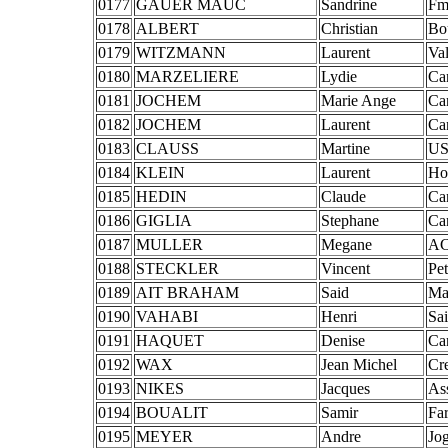
0177
GAUER MAUC
Sandrine
Fm
0178
ALBERT
Christian
Bo
0179
WITZMANN
Laurent
Va
0180
MARZELIERE
Lydie
Ca
0181
JOCHEM
Marie Ange
Ca
0182
JOCHEM
Laurent
Ca
0183
CLAUSS
Martine
US
0184
KLEIN
Laurent
Ho
0185
HEDIN
Claude
Ca
0186
GIGLIA
Stephane
Ca
0187
MULLER
Megane
AC
0188
STECKLER
Vincent
Pet
0189
AIT BRAHAM
Said
Ma
0190
VAHABI
Henri
Sa
0191
HAQUET
Denise
Ca
0192
WAX
Jean Michel
Cr
0193
NIKES
Jacques
As
0194
BOUALIT
Samir
Far
0195
MEYER
Andre
Jog