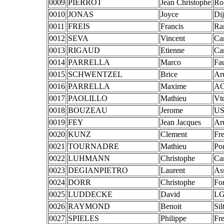
0009
PIERROT
Jean Christophe
Ro
0010
JONAS
Joyce
Dij
0011
FREIS
Francis
Ra
0012
SEVA
Vincent
Ca
0013
RIGAUD
Etienne
Ca
0014
PARRELLA
Marco
Fa
0015
SCHWENTZEL
Brice
Ar
0016
PARRELLA
Maxime
AC
0017
PAOLILLO
Mathieu
Vt
0018
BOUZEAU
Jerome
US
0019
FEY
Jean Jacques
Ar
0020
KUNZ
Clement
Fr
0021
TOURNADRE
Mathieu
Po
0022
LUHMANN
Christophe
Ca
0023
DEGIANPIETRO
Laurent
As
0024
DORR
Christophe
Fo
0025
LUDDECKE
David
LG
0026
RAYMOND
Benoit
Sil
0027
SPIELES
Philippe
Fr