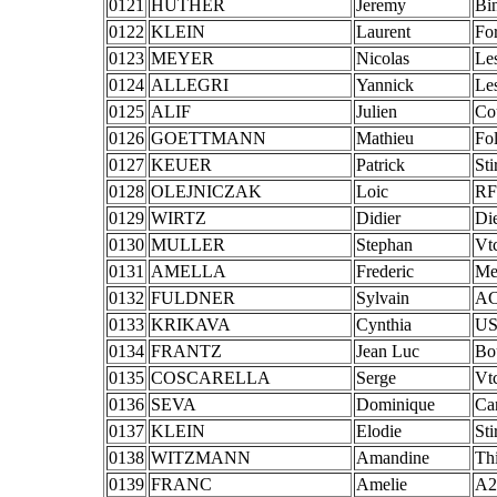
0121
HUTHER
Jeremy
Bi
0122
KLEIN
Laurent
Fo
0123
MEYER
Nicolas
Les
0124
ALLEGRI
Yannick
Les
0125
ALIF
Julien
Co
0126
GOETTMANN
Mathieu
Fol
0127
KEUER
Patrick
St
0128
OLEJNICZAK
Loic
RF
0129
WIRTZ
Didier
Di
0130
MULLER
Stephan
Vt
0131
AMELLA
Frederic
Met
0132
FULDNER
Sylvain
AC
0133
KRIKAVA
Cynthia
US
0134
FRANTZ
Jean Luc
Bo
0135
COSCARELLA
Serge
Vt
0136
SEVA
Dominique
Ca
0137
KLEIN
Elodie
St
0138
WITZMANN
Amandine
Thi
0139
FRANC
Amelie
A