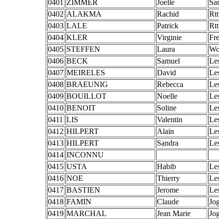
0401
ZIMMER
Joelle
Sa
0402
ALAKMA
Rachid
Rtt
0403
LALE
Patrick
Rtt
0404
KLER
Virginie
Fr
0405
STEFFEN
Laura
Wou
0406
BECK
Samuel
Les
0407
MEIRELES
David
Les
0408
BRAEUNIG
Rebecca
Les
0409
BOUILLOT
Noelle
Les
0410
BENOIT
Soline
Les
0411
LIS
Valentin
Les
0412
HILPERT
Alain
Les
0413
HILPERT
Sandra
Les
0414
INCONNU
0415
USTA
Habib
Les
0416
NOE
Thierry
Les
0417
BASTIEN
Jerome
Les
0418
FAMIN
Claude
Jog
0419
MARCHAL
Jean Marie
Jog