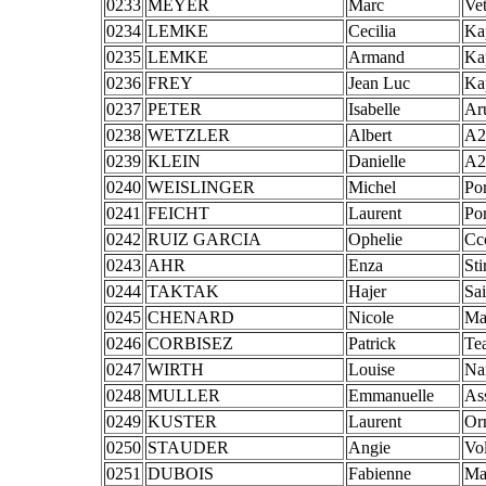
0233
MEYER
Marc
Vet
0234
LEMKE
Cecilia
Ka
0235
LEMKE
Armand
Ka
0236
FREY
Jean Luc
Ka
0237
PETER
Isabelle
Ar
0238
WETZLER
Albert
A
0239
KLEIN
Danielle
A
0240
WEISLINGER
Michel
Po
0241
FEICHT
Laurent
Po
0242
RUIZ GARCIA
Ophelie
Cc
0243
AHR
Enza
St
0244
TAKTAK
Hajer
Sa
0245
CHENARD
Nicole
Ma
0246
CORBISEZ
Patrick
Te
0247
WIRTH
Louise
Na
0248
MULLER
Emmanuelle
As
0249
KUSTER
Laurent
Orm
0250
STAUDER
Angie
Vo
0251
DUBOIS
Fabienne
Ma