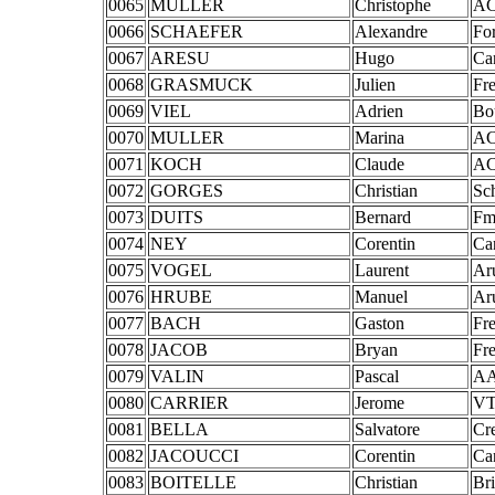
0065
MULLER
Christophe
AC
0066
SCHAEFER
Alexandre
Fo
0067
ARESU
Hugo
Ca
0068
GRASMUCK
Julien
Fre
0069
VIEL
Adrien
Bo
0070
MULLER
Marina
AC
0071
KOCH
Claude
AC
0072
GORGES
Christian
Sc
0073
DUITS
Bernard
Fm
0074
NEY
Corentin
Ca
0075
VOGEL
Laurent
Ar
0076
HRUBE
Manuel
Ar
0077
BACH
Gaston
Fr
0078
JACOB
Bryan
Fr
0079
VALIN
Pascal
AA
0080
CARRIER
Jerome
VT
0081
BELLA
Salvatore
Cr
0082
JACOUCCI
Corentin
Ca
0083
BOITELLE
Christian
Br