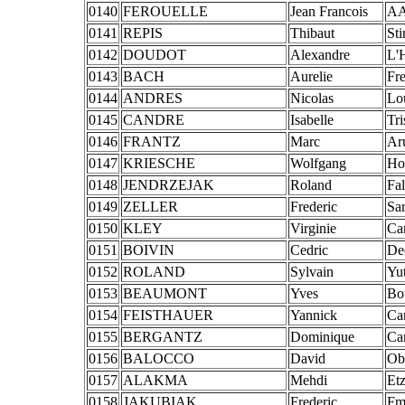
0140
FEROUELLE
Jean Francois
AA
0141
REPIS
Thibaut
St
0142
DOUDOT
Alexandre
L'H
0143
BACH
Aurelie
Fr
0144
ANDRES
Nicolas
Lou
0145
CANDRE
Isabelle
Tri
0146
FRANTZ
Marc
Ar
0147
KRIESCHE
Wolfgang
Ho
0148
JENDRZEJAK
Roland
Fa
0149
ZELLER
Frederic
Sa
0150
KLEY
Virginie
Ca
0151
BOIVIN
Cedric
De
0152
ROLAND
Sylvain
Yu
0153
BEAUMONT
Yves
Bo
0154
FEISTHAUER
Yannick
Ca
0155
BERGANTZ
Dominique
Ca
0156
BALOCCO
David
Obe
0157
ALAKMA
Mehdi
Etz
0158
JAKUBIAK
Frederic
Fm