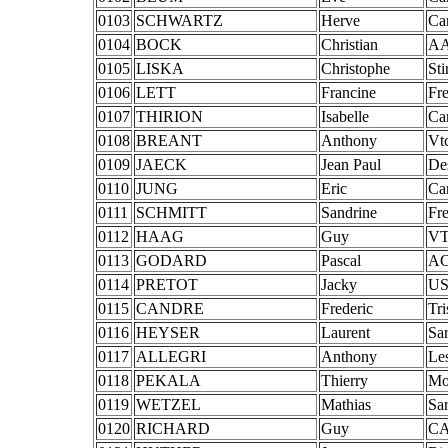
0103
SCHWARTZ
Herve
Ca
0104
BOCK
Christian
AA
0105
LISKA
Christophe
St
0106
LETT
Francine
Fr
0107
THIRION
Isabelle
Ca
0108
BREANT
Anthony
Vt
0109
JAECK
Jean Paul
De
0110
JUNG
Eric
Ca
0111
SCHMITT
Sandrine
Fr
0112
HAAG
Guy
VT
0113
GODARD
Pascal
AC
0114
PRETOT
Jacky
US
0115
CANDRE
Frederic
Tri
0116
HEYSER
Laurent
Sar
0117
ALLEGRI
Anthony
Les
0118
PEKALA
Thierry
Mo
0119
WETZEL
Mathias
Sar
0120
RICHARD
Guy
CA