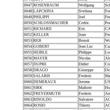
0047
ROSENBAUM
Wolfgang
Sc
0048
LAPCHINA
Svetlana
Fo
0049
PHILIPPI
Joel
Fr
0050
SCHLOSSMACHER
Cedric
Po
0051
RICHARD
Eric
CA
0052
KELLER
Joan
Fm
0053
REB
Benoit
Wou
0054
GOBERT
Jean Luc
Ca
0055
HEIBLE
Philippe
Lo
0056
MAYER
Nicolas
Als
0057
DUPRE
Didier
Cos
0058
DRAGO
Giuseppe
Oe
0059
SALARIS
Frederic
Ma
0060
DEMERAUX
Jerome
US
0061
SIRK
Mallorie
Hu
0062
FREYERMUTH
Frederic
Ar
0063
RINOLDO
Salvatore
AC
0064
ROSIO
Thierry
AC