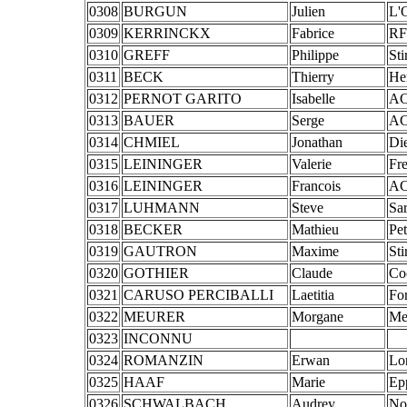
0308
BURGUN
Julien
L'
0309
KERRINCKX
Fabrice
RF
0310
GREFF
Philippe
St
0311
BECK
Thierry
He
0312
PERNOT GARITO
Isabelle
AC
0313
BAUER
Serge
AC
0314
CHMIEL
Jonathan
Di
0315
LEININGER
Valerie
Fr
0316
LEININGER
Francois
AC
0317
LUHMANN
Steve
Sa
0318
BECKER
Mathieu
Pet
0319
GAUTRON
Maxime
St
0320
GOTHIER
Claude
Co
0321
CARUSO PERCIBALLI
Laetitia
Fo
0322
MEURER
Morgane
Me
0323
INCONNU
0324
ROMANZIN
Erwan
Lo
0325
HAAF
Marie
Ep
0326
SCHWALBACH
Audrey
No