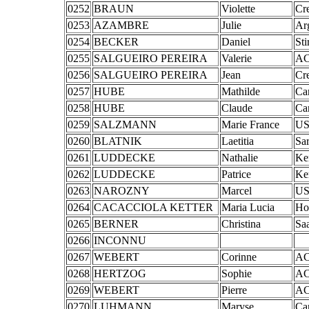
0252
BRAUN
Violette
Cr
0253
AZAMBRE
Julie
Ar
0254
BECKER
Daniel
St
0255
SALGUEIRO PEREIRA
Valerie
AC
0256
SALGUEIRO PEREIRA
Jean
Cr
0257
HUBE
Mathilde
Ca
0258
HUBE
Claude
Ca
0259
SALZMANN
Marie France
US
0260
BLATNIK
Laetitia
Sar
0261
LUDDECKE
Nathalie
Ke
0262
LUDDECKE
Patrice
Ke
0263
NAROZNY
Marcel
US
0264
CACACCIOLA KETTER
Maria Lucia
Ho
0265
BERNER
Christina
Sa
0266
INCONNU
0267
WEBERT
Corinne
AC
0268
HERTZOG
Sophie
AC
0269
WEBERT
Pierre
AC
0270
LUHMANN
Maryse
Ca