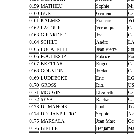
0159
MATHIEU
Sophie
Mi
0160
BUR
Germain
Ca
0161
KALMES
Francois
Vet
0162
LACOUR
Veronique
Ca
0163
GIRARDET
Joel
Ca
0164
SCHILT
Andre
LA
0165
LOCATELLI
Jean Pierre
St
0166
FOGLIESTA
Fabrice
Fo
0167
BRETTAR
Roger
Ca
0168
GOUVION
Jordan
Ca
0169
LUDDECKE
Eric
LG
0170
GROSS
Rita
US
0171
MOUGIN
Elisabeth
Ca
0172
SEVA
Raphael
Ca
0173
DUMANOIS
Paul
Tri
0174
DEGIANPIETRO
Sophie
As
0175
MARSALA
Jean Marc
Ca
0176
BIEBER
Benjamin
Ma