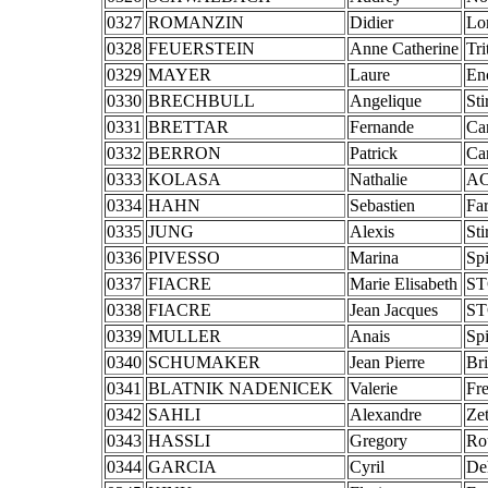
0327
ROMANZIN
Didier
Lo
0328
FEUERSTEIN
Anne Catherine
Tri
0329
MAYER
Laure
En
0330
BRECHBULL
Angelique
St
0331
BRETTAR
Fernande
Ca
0332
BERRON
Patrick
Ca
0333
KOLASA
Nathalie
AC
0334
HAHN
Sebastien
Far
0335
JUNG
Alexis
St
0336
PIVESSO
Marina
Sp
0337
FIACRE
Marie Elisabeth
ST
0338
FIACRE
Jean Jacques
ST
0339
MULLER
Anais
Sp
0340
SCHUMAKER
Jean Pierre
Br
0341
BLATNIK NADENICEK
Valerie
Fr
0342
SAHLI
Alexandre
Zet
0343
HASSLI
Gregory
Ro
0344
GARCIA
Cyril
De