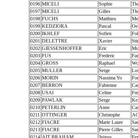
0196
MICELI
Sophie
Th
0197
MICELI
Gilles
Th
0198
FUCHS
Matthieu
Me
0199
KEDZIORA
Pascal
Oe
0200
IKHLEF
Sofien
Fol
0201
DELETTRE
Xavier
St
0202
GIESSENHOFFER
Eric
Mu
0203
FUS
Frederic
Far
0204
GROSS
Raphael
Wou
0205
MULLER
Serge
Lo
0206
MORIN
Nassima Yo
Fo
0207
BERRON
Fabienne
Ca
0208
USAI
Celine
Fm
0209
PAWLAK
Serge
Ke
0210
PETERLIN
Anne
Ca
0211
OTTINGER
Christophe
AC
0212
FIACRE
Marie Laure
Sa
0213
FIACRE
Pierre Gilles
Sa
0214
AIT BRAHAM
Juigua
Fe