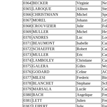
0364
BECKER
Virginie
Ne
0365
LAROQUE
Allison
Ste
0366
CHRISTMANN
Michel
Spo
0367
MOREL
Johann
Ley
0368
CROUVIZIER
Julie
Fol
0369
MULLER
Michel
He
0370
ANDRES
Luc
Lou
0371
BEAUMONT
Isabelle
Ca
0372
SCHAEFFER
Robert
Ca
0373
MULLER
Eric
Ca
0374
LAMBOLEY
Christiane
Ca
0375
GALERA
Gilles
Wou
0376
GODARD
Celine
AC
0377
MILESI
Frederic
Bi
0378
BLANCHET
Stephane
Sc
0379
MARSALA
Lucile
Ca
0380
BACH
Angelique
Fr
0381
LETT
Julien
Fr
0382
LEIPERT
Julie
Fr