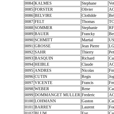
0084
KALMES
Stephane
Vet
0085
FORSTER
Olivier
AC
0086
BELVIRE
Clothilde
Be
0087
FELT
Thomas
TC
0088
SOMMER
Stephanie
RF
0089
BAUER
Francky
Be
0090
SCHMITT
Martial
US
0091
GROSSE
Jean Pierre
LG
0092
SAHR
Thierry
Pet
0093
BASQUIN
Richard
Ca
0094
HEIBLE
Claude
AC
0095
ANDRES
Nicolas
Fm
0096
CUTIN
Regis
Jog
0097
VICENTE
Francis
Fm
0098
WEBER
Rene
Ca
0099
DOMMANGET MULLER
Frederic
AC
0100
LOHMANN
Gaston
Ca
0101
BARREY
Laurent
Fo
0102
BLUM
Eve
Ca