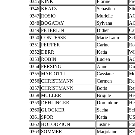
0345
KINK
Florine
Fr
0346
KRATZ
Sebastien
St
0347
ROSIO
Murielle
AC
0348
BOGATAY
Sylvana
AC
0349
PETERLIN
Didier
Ca
0350
CONTESSE
Marie Laure
Sc
0351
PEIFFER
Carine
Ro
0352
DERR
Katia
Wi
0353
ROBIN
Lucien
AC
0354
FERSING
Anne
Du
0355
MARIOTTI
Cassiane
Me
0356
CHRISTMANN
Carmen
Rem
0357
CHRISTMANN
Boris
Rem
0358
MULLER
Brigitte
He
0359
DEHLINGER
Dominique
Hen
0360
GLOCKER
Sacha
Sc
0361
SPOR
Katia
US
0362
HOLODZION
Justine
Fol
0363
SOMMER
Marjolaine
RF