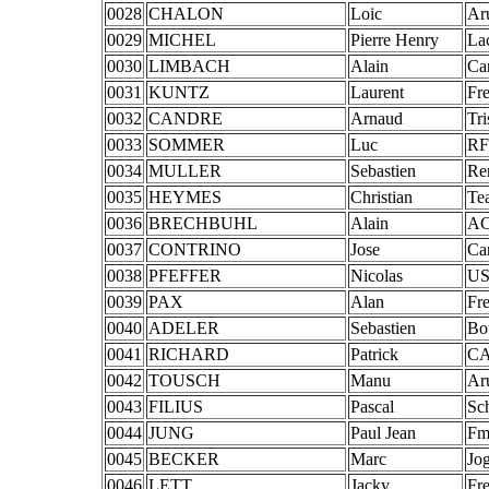
0028
CHALON
Loic
Ar
0029
MICHEL
Pierre Henry
La
0030
LIMBACH
Alain
Ca
0031
KUNTZ
Laurent
Fr
0032
CANDRE
Arnaud
Tri
0033
SOMMER
Luc
RF
0034
MULLER
Sebastien
Re
0035
HEYMES
Christian
Te
0036
BRECHBUHL
Alain
AC
0037
CONTRINO
Jose
Ca
0038
PFEFFER
Nicolas
US
0039
PAX
Alan
Fr
0040
ADELER
Sebastien
Bo
0041
RICHARD
Patrick
CA
0042
TOUSCH
Manu
Ar
0043
FILIUS
Pascal
Sc
0044
JUNG
Paul Jean
Fm
0045
BECKER
Marc
Jog
0046
LETT
Jacky
Fr