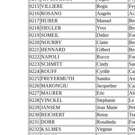
0215
VILLIERE
Regis
Fe
0216
ROSANO
Angelo
Ac
0217
HUBER
Manuel
Be
0218
SIEGLER
Yves
Be
0219
SOMEIL
Didier
Fo
0220
NOURRY
Claire
Be
0221
HENNARD
Gilbert
Be
0222
NAPOLI
Rocco
Fo
0223
SCHMITT
Cindy
Sar
0224
ROUFF
Cyrille
Ca
0225
FREYERMUTH
Sandra
Ar
0226
MARONGIU
Jacqueline
Ca
0227
MAURER
Eric
Als
0228
VINCKEL
Stephanie
Le
0229
JANSEM
Jean Marie
Pet
0230
REICHERT
Remy
Tr
0231
DORR
Rosalinda
Fo
0232
KALMES
Virginie
Vet