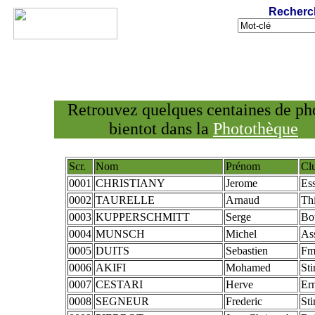
Recherc
Retrouvez quelques centaines de ph
bientot dans la
Photothèque
Scr.
Nom
Prénom
Cl
0001
CHRISTIANY
Jerome
Es
0002
TAURELLE
Arnaud
Thi
0003
KUPPERSCHMITT
Serge
Bo
0004
MUNSCH
Michel
As
0005
DUITS
Sebastien
Fm
0006
AKIFI
Mohamed
St
0007
CESTARI
Herve
Ern
0008
SEGNEUR
Frederic
St