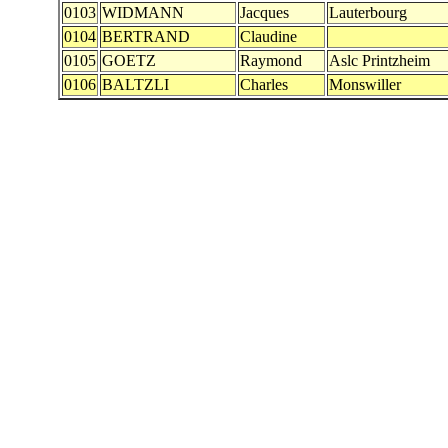
0103
WIDMANN
Jacques
Lauterbourg
0104
BERTRAND
Claudine
0105
GOETZ
Raymond
Aslc Printzheim
0106
BALTZLI
Charles
Monswiller