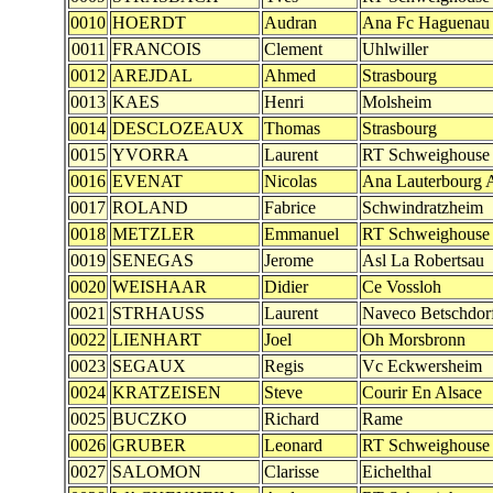
0010
HOERDT
Audran
Ana Fc Haguenau
0011
FRANCOIS
Clement
Uhlwiller
0012
AREJDAL
Ahmed
Strasbourg
0013
KAES
Henri
Molsheim
0014
DESCLOZEAUX
Thomas
Strasbourg
0015
YVORRA
Laurent
RT Schweighouse
0016
EVENAT
Nicolas
Ana Lauterbourg 
0017
ROLAND
Fabrice
Schwindratzheim
0018
METZLER
Emmanuel
RT Schweighouse
0019
SENEGAS
Jerome
Asl La Robertsau
0020
WEISHAAR
Didier
Ce Vossloh
0021
STRHAUSS
Laurent
Naveco Betschdor
0022
LIENHART
Joel
Oh Morsbronn
0023
SEGAUX
Regis
Vc Eckwersheim
0024
KRATZEISEN
Steve
Courir En Alsace
0025
BUCZKO
Richard
Rame
0026
GRUBER
Leonard
RT Schweighouse
0027
SALOMON
Clarisse
Eichelthal