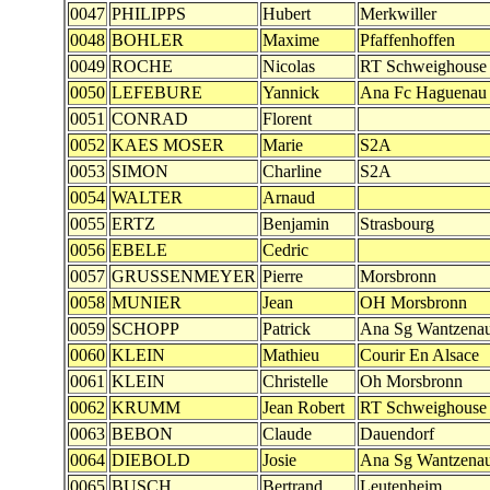
0047
PHILIPPS
Hubert
Merkwiller
0048
BOHLER
Maxime
Pfaffenhoffen
0049
ROCHE
Nicolas
RT Schweighouse
0050
LEFEBURE
Yannick
Ana Fc Haguenau
0051
CONRAD
Florent
0052
KAES MOSER
Marie
S2A
0053
SIMON
Charline
S2A
0054
WALTER
Arnaud
0055
ERTZ
Benjamin
Strasbourg
0056
EBELE
Cedric
0057
GRUSSENMEYER
Pierre
Morsbronn
0058
MUNIER
Jean
OH Morsbronn
0059
SCHOPP
Patrick
Ana Sg Wantzena
0060
KLEIN
Mathieu
Courir En Alsace
0061
KLEIN
Christelle
Oh Morsbronn
0062
KRUMM
Jean Robert
RT Schweighouse
0063
BEBON
Claude
Dauendorf
0064
DIEBOLD
Josie
Ana Sg Wantzena
0065
BUSCH
Bertrand
Leutenheim