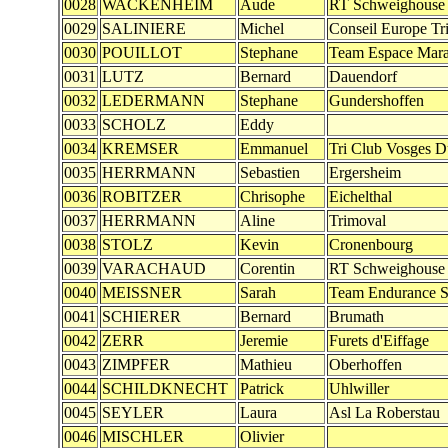
0028
WACKENHEIM
Aude
RT Schweighouse
0029
SALINIERE
Michel
Conseil Europe Tr
0030
POUILLOT
Stephane
Team Espace Mar
0031
LUTZ
Bernard
Dauendorf
0032
LEDERMANN
Stephane
Gundershoffen
0033
SCHOLZ
Eddy
0034
KREMSER
Emmanuel
Tri Club Vosges 
0035
HERRMANN
Sebastien
Ergersheim
0036
ROBITZER
Chrisophe
Eichelthal
0037
HERRMANN
Aline
Trimoval
0038
STOLZ
Kevin
Cronenbourg
0039
VARACHAUD
Corentin
RT Schweighouse
0040
MEISSNER
Sarah
Team Endurance 
0041
SCHIERER
Bernard
Brumath
0042
ZERR
Jeremie
Furets d'Eiffage
0043
ZIMPFER
Mathieu
Oberhoffen
0044
SCHILDKNECHT
Patrick
Uhlwiller
0045
SEYLER
Laura
Asl La Roberstau
0046
MISCHLER
Olivier