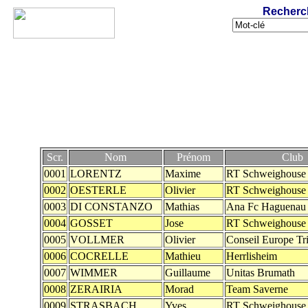
Recherc
Scr.
Nom
Prénom
Club
0001
LORENTZ
Maxime
RT Schweighouse
0002
OESTERLE
Olivier
RT Schweighouse
0003
DI CONSTANZO
Mathias
Ana Fc Haguenau
0004
GOSSET
Jose
RT Schweighouse
0005
VOLLMER
Olivier
Conseil Europe Tr
0006
COCRELLE
Mathieu
Herrlisheim
0007
WIMMER
Guillaume
Unitas Brumath
0008
ZERAIRIA
Morad
Team Saverne
0009
STRASBACH
Yves
RT Schweighouse