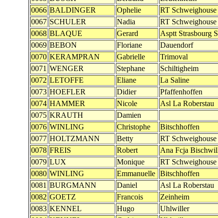
0066
BALDINGER
Ophelie
RT Schweighouse
0067
SCHULER
Nadia
RT Schweighouse
0068
BLAQUE
Gerard
Asptt Strasbourg 
0069
BEBON
Floriane
Dauendorf
0070
KERAMPRAN
Gabrielle
Trimoval
0071
WENGER
Stephane
Schiltigheim
0072
LETOFFE
Eliane
La Saline
0073
HOEFLER
Didier
Pfaffenhoffen
0074
HAMMER
Nicole
Asl La Roberstau
0075
KRAUTH
Damien
0076
WINLING
Christophe
Bitschhoffen
0077
HOLTZMANN
Betty
RT Schweighouse
0078
FREIS
Robert
Ana Fcja Bischwil
0079
LUX
Monique
RT Schweighouse
0080
WINLING
Emmanuelle
Bitschhoffen
0081
BURGMANN
Daniel
Asl La Roberstau
0082
GOETZ
Francois
Zeinheim
0083
KENNEL
Hugo
Uhlwiller