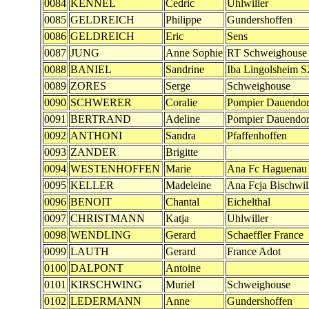
0084
KENNEL
Cedric
Uhlwiller
0085
GELDREICH
Philippe
Gundershoffen
0086
GELDREICH
Eric
Sens
0087
JUNG
Anne Sophie
RT Schweighouse
0088
BANIEL
Sandrine
Iba Lingolsheim 
0089
ZORES
Serge
Schweighouse
0090
SCHWERER
Coralie
Pompier Dauendor
0091
BERTRAND
Adeline
Pompier Dauendor
0092
ANTHONI
Sandra
Pfaffenhoffen
0093
ZANDER
Brigitte
0094
WESTENHOFFEN
Marie
Ana Fc Haguenau
0095
KELLER
Madeleine
Ana Fcja Bischwil
0096
BENOIT
Chantal
Eichelthal
0097
CHRISTMANN
Katja
Uhlwiller
0098
WENDLING
Gerard
Schaeffler France
0099
LAUTH
Gerard
France Adot
0100
DALPONT
Antoine
0101
KIRSCHWING
Muriel
Schweighouse
0102
LEDERMANN
Anne
Gundershoffen