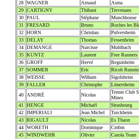
28
WAGNER
Arnaud
Asma
29
CARTIGNY
Thibaut
Trevenans
30
PAUL
Stéphane
Munchhouse
31
FRESARD
Bruno
Roches les B
32
HORN
Christian
Pulversheim
33
DELAY
Thomas
Fessenheim
34
DEMANGE
Narcisse
Muhlbach
35
KUNTZ
Laurent
Free Runners
36
GROFF
Hervé
Reguisheim
37
SOMMER
Eric
Ricoh Runni
38
WEISSE
William
Sigolsheim
39
FALLER
Christophe
Limersheim
Tennis Club S
40
ANDRÉ
Nicolas
Mines
41
HENGE
Michaël
Strasbourg
42
IMPERIALI
Jean Michel
Turckheim
43
RIGAULT
Nicolas
Es Thaon
44
WORETH
Dominique
Cmbm
45
WINDWEHR
Olivier
Carola Team