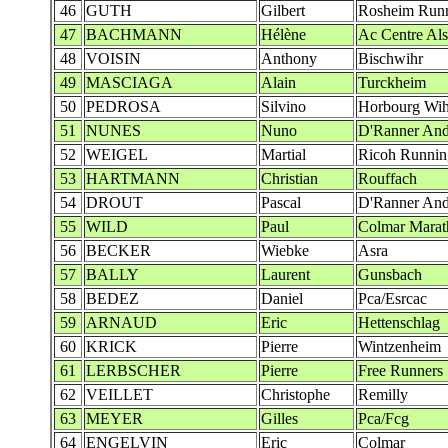
46
GUTH
Gilbert
Rosheim Run
47
BACHMANN
Hélène
Ac Centre Al
48
VOISIN
Anthony
Bischwihr
49
MASCIAGA
Alain
Turckheim
50
PEDROSA
Silvino
Horbourg Wih
51
NUNES
Nuno
D'Ranner And
52
WEIGEL
Martial
Ricoh Runni
53
HARTMANN
Christian
Rouffach
54
DROUT
Pascal
D'Ranner And
55
WILD
Paul
Colmar Marat
56
BECKER
Wiebke
Asra
57
BALLY
Laurent
Gunsbach
58
BEDEZ
Daniel
Pca/Esrcac
59
ARNAUD
Eric
Hettenschlag
60
KRICK
Pierre
Wintzenheim
61
LERBSCHER
Pierre
Free Runners
62
VEILLET
Christophe
Remilly
63
MEYER
Gilles
Pca/Fcg
64
ENGELVIN
Eric
Colmar