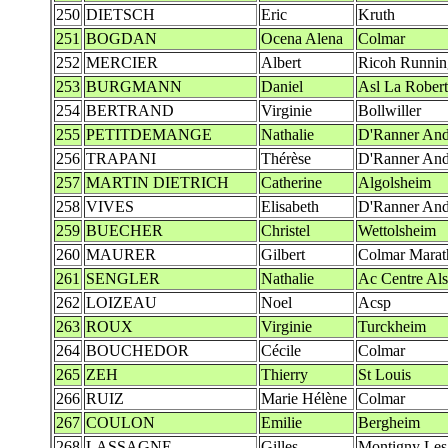
250
DIETSCH
Eric
Kruth
251
BOGDAN
Ocena Alena
Colmar
252
MERCIER
Albert
Ricoh Runni
253
BURGMANN
Daniel
Asl La Rober
254
BERTRAND
Virginie
Bollwiller
255
PETITDEMANGE
Nathalie
D'Ranner And
256
TRAPANI
Thérèse
D'Ranner And
257
MARTIN DIETRICH
Catherine
Algolsheim
258
VIVES
Elisabeth
D'Ranner And
259
BUECHER
Christel
Wettolsheim
260
MAURER
Gilbert
Colmar Marat
261
SENGLER
Nathalie
Ac Centre Al
262
LOIZEAU
Noel
Acsp
263
ROUX
Virginie
Turckheim
264
BOUCHEDOR
Cécile
Colmar
265
ZEH
Thierry
St Louis
266
RUIZ
Marie Hélène
Colmar
267
COULON
Emilie
Bergheim
268
LASSAGNE
Gilles
Montigny Les