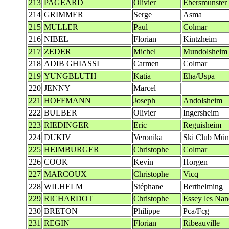
213
PAGEARD
Olivier
Ebersmunster
214
GRIMMER
Serge
Asma
215
MULLER
Paul
Colmar
216
NIBEL
Florian
Kintzheim
217
ZEDER
Michel
Mundolsheim
218
ADIB GHIASSI
Carmen
Colmar
219
YUNGBLUTH
Katia
Eha/Uspa
220
JENNY
Marcel
221
HOFFMANN
Joseph
Andolsheim
222
BULBER
Olivier
Ingersheim
223
RIEDINGER
Eric
Reguisheim
224
DUKIV
Veronika
Ski Club Müns
225
HEIMBURGER
Christophe
Colmar
226
COOK
Kevin
Horgen
227
MARCOUX
Christophe
Vicq
228
WILHELM
Stéphane
Berthelming
229
RICHARDOT
Christophe
Essey les Na
230
BRETON
Philippe
Pca/Fcg
231
REGIN
Florian
Ribeauville