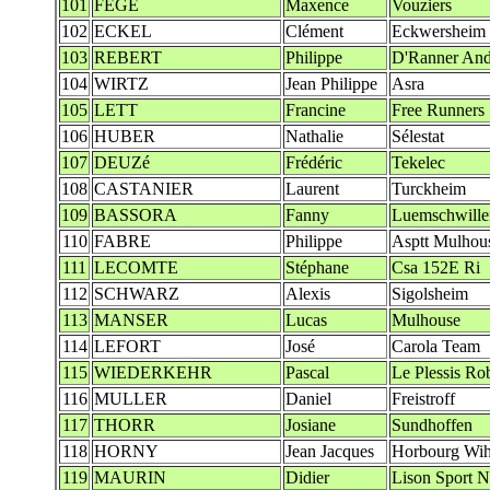
101
FEGE
Maxence
Vouziers
102
ECKEL
Clément
Eckwersheim
103
REBERT
Philippe
D'Ranner And
104
WIRTZ
Jean Philippe
Asra
105
LETT
Francine
Free Runners
106
HUBER
Nathalie
Sélestat
107
DEUZé
Frédéric
Tekelec
108
CASTANIER
Laurent
Turckheim
109
BASSORA
Fanny
Luemschwille
110
FABRE
Philippe
Asptt Mulhous
111
LECOMTE
Stéphane
Csa 152E Ri
112
SCHWARZ
Alexis
Sigolsheim
113
MANSER
Lucas
Mulhouse
114
LEFORT
José
Carola Team
115
WIEDERKEHR
Pascal
Le Plessis Ro
116
MULLER
Daniel
Freistroff
117
THORR
Josiane
Sundhoffen
118
HORNY
Jean Jacques
Horbourg Wih
119
MAURIN
Didier
Lison Sport N