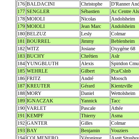
176
BALDACINI
Christophe
D'Ranner And
177
SENGLER
Sébastien
Ac Centre Al
178
MOIOLI
Nicolas
Andolsheim
179
MOIOLI
Jean Marc
Andolsheim
180
BELZUZ
Lesly
Colmar
181
BOURREL
Jimmy
Beblenheim
182
WITZ
Josiane
Oxygène 68
183
BUCHY
Chrétien
Aslr
184
YUNGBLUTH
Alexis
Spiridon Cmu
185
WEHRLE
Gilbert
Pca/Cslnb
186
FRITZ
André
Moosch
187
KREUTER
Gérard
Kientzville
188
MORY
Daniel
Wettolsheim
189
IGNACZAK
Yannick
Tacc
190
VARLET
Pascale
Athée
191
KEMPF
Thierry
Asma
192
GANTER
Gilles
Colmar
193
BAY
Benjamin
Vouziers
194
COLMENERO
Véronique
Asptt Strasb