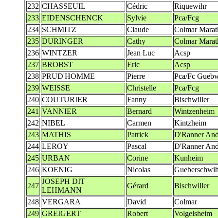
232
CHASSEUIL
Cédric
Riquewihr
233
EIDENSCHENCK
Sylvie
Pca/Fcg
234
SCHMITZ
Claude
Colmar Marat
235
DURINGER
Cathy
Colmar Marat
236
WINTZER
Jean Luc
Acsp
237
BROBST
Eric
Acsp
238
PRUD'HOMME
Pierre
Pca/Fc Guebw
239
WEISSE
Christelle
Pca/Fcg
240
COUTURIER
Fanny
Bischwiller
241
VANNIER
Bernard
Wintzenheim
242
NIBEL
Carmen
Kintzheim
243
MATHIS
Patrick
D'Ranner And
244
LEROY
Pascal
D'Ranner And
245
URBAN
Corine
Kunheim
246
KOENIG
Nicolas
Gueberschwih
JOSEPH DIT
247
Gérard
Bischwiller
LEHMANN
248
VERGARA
David
Colmar
249
GREIGERT
Robert
Volgelsheim