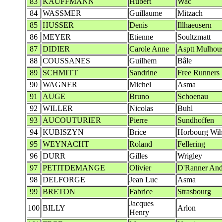
83
KAUFFMANN
Hubert
Wac
84
WASSMER
Guillaume
Mitzach
85
HUSSER
Denis
Illhaeusern
86
MEYER
Etienne
Soultzmatt
87
DIDIER
Carole Anne
Asptt Mulhou
88
COUSSANES
Guilhem
Bâle
89
SCHMITT
Sandrine
Free Runners
90
WAGNER
Michel
Asma
91
AUGE
Bruno
Schoenau
92
WILLER
Nicolas
Buhl
93
AUCOUTURIER
Pierre
Sundhoffen
94
KUBISZYN
Brice
Horbourg Wih
95
WEYNACHT
Roland
Fellering
96
DURR
Gilles
Wrigley
97
PETITDEMANGE
Olivier
D'Ranner And
98
DELFORGE
Jean Luc
Asma
99
BRETON
Fabrice
Strasbourg
Jacques
100
BILLY
Arlon
Henry