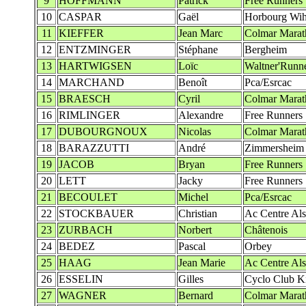
9
HOFFMANN
Patrick
Free Runners
10
CASPAR
Gaël
Horbourg Wih
11
KIEFFER
Jean Marc
Colmar Marat
12
ENTZMINGER
Stéphane
Bergheim
13
HARTWIGSEN
Loïc
Waltner'Runn
14
MARCHAND
Benoît
Pca/Esrcac
15
BRAESCH
Cyril
Colmar Marat
16
RIMLINGER
Alexandre
Free Runners
17
DUBOURGNOUX
Nicolas
Colmar Marat
18
BARAZZUTTI
André
Zimmersheim
19
JACOB
Bryan
Free Runners
20
LETT
Jacky
Free Runners
21
BECOULET
Michel
Pca/Esrcac
22
STOCKBAUER
Christian
Ac Centre Al
23
ZURBACH
Norbert
Châtenois
24
BEDEZ
Pascal
Orbey
25
HAAG
Jean Marie
Ac Centre Al
26
ESSELIN
Gilles
Cyclo Club K
27
WAGNER
Bernard
Colmar Marat