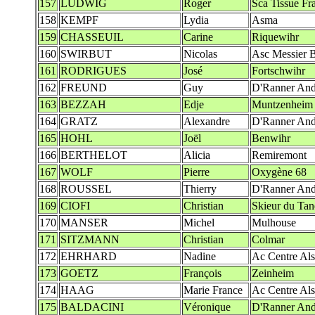
157
LUDWIG
Roger
Sca Tissue Fr
158
KEMPF
Lydia
Asma
159
CHASSEUIL
Carine
Riquewihr
160
SWIRBUT
Nicolas
Asc Messier B
161
RODRIGUES
José
Fortschwihr
162
FREUND
Guy
D'Ranner And
163
BEZZAH
Edje
Muntzenheim
164
GRATZ
Alexandre
D'Ranner And
165
HOHL
Joël
Benwihr
166
BERTHELOT
Alicia
Remiremont
167
WOLF
Pierre
Oxygène 68
168
ROUSSEL
Thierry
D'Ranner And
169
CIOFI
Christian
Skieur du Tan
170
MANSER
Michel
Mulhouse
171
SITZMANN
Christian
Colmar
172
EHRHARD
Nadine
Ac Centre Al
173
GOETZ
François
Zeinheim
174
HAAG
Marie France
Ac Centre Al
175
BALDACINI
Véronique
D'Ranner And