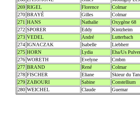
269
RIGEL
Florence
Colmar
270
BRAYÉ
Gilles
Colmar
271
HANS
Nathalie
Oxygène 68
272
SPORER
Eddy
Kintzheim
273
VEDEL
André
Lutterbach
274
IGNACZAK
Isabelle
Liebherr
275
HORN
Lydia
Eha/Us Pulve
276
WORETH
Evelyne
Cmbm
277
BRAND
René
Colmar
278
FISCHER
Eliane
Skieur du Tan
279
ZABOURI
Sabine
Constellium
280
WEICHEL
Claude
Guemar