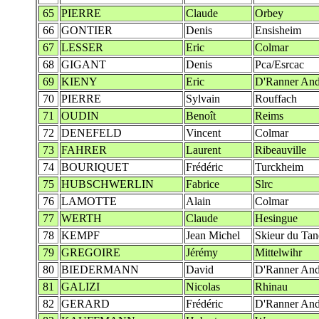
65
PIERRE
Claude
Orbey
66
GONTIER
Denis
Ensisheim
67
LESSER
Eric
Colmar
68
GIGANT
Denis
Pca/Esrcac
69
KIENY
Eric
D'Ranner And
70
PIERRE
Sylvain
Rouffach
71
OUDIN
Benoît
Reims
72
DENEFELD
Vincent
Colmar
73
FAHRER
Laurent
Ribeauville
74
BOURIQUET
Frédéric
Turckheim
75
HUBSCHWERLIN
Fabrice
Slrc
76
LAMOTTE
Alain
Colmar
77
WERTH
Claude
Hesingue
78
KEMPF
Jean Michel
Skieur du Tan
79
GREGOIRE
Jérémy
Mittelwihr
80
BIEDERMANN
David
D'Ranner And
81
GALIZI
Nicolas
Rhinau
82
GERARD
Frédéric
D'Ranner And