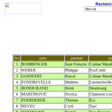
Recherc
Scr
nom
prenom
jo
1
BOMBENGER
Jean François
Colmar Marat
2
WEBER
Philippe
Pca/Cslnb
3
GOEPFERT
Pascal
Colmar Marat
4
FONDREVELLE
Mathieu
Luemschwille
5
BONDURAND
Rémi
Strasbourg
6
MARTINOVIC
Novica
Chatenois Les
7
FOERDERER
Thomas
Ecc
8
NEVEU
Cyril
Tacc