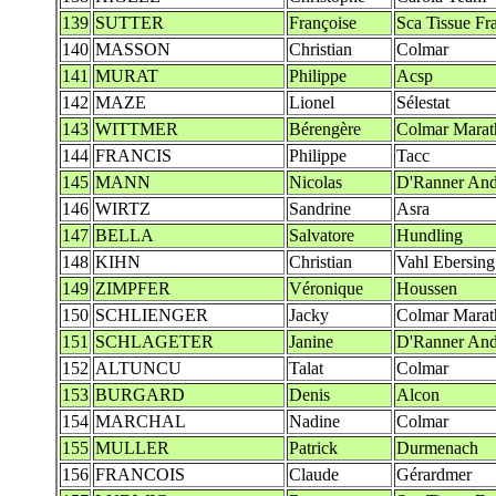
139
SUTTER
Françoise
Sca Tissue Fr
140
MASSON
Christian
Colmar
141
MURAT
Philippe
Acsp
142
MAZE
Lionel
Sélestat
143
WITTMER
Bérengère
Colmar Marat
144
FRANCIS
Philippe
Tacc
145
MANN
Nicolas
D'Ranner And
146
WIRTZ
Sandrine
Asra
147
BELLA
Salvatore
Hundling
148
KIHN
Christian
Vahl Ebersing
149
ZIMPFER
Véronique
Houssen
150
SCHLIENGER
Jacky
Colmar Marat
151
SCHLAGETER
Janine
D'Ranner And
152
ALTUNCU
Talat
Colmar
153
BURGARD
Denis
Alcon
154
MARCHAL
Nadine
Colmar
155
MULLER
Patrick
Durmenach
156
FRANCOIS
Claude
Gérardmer