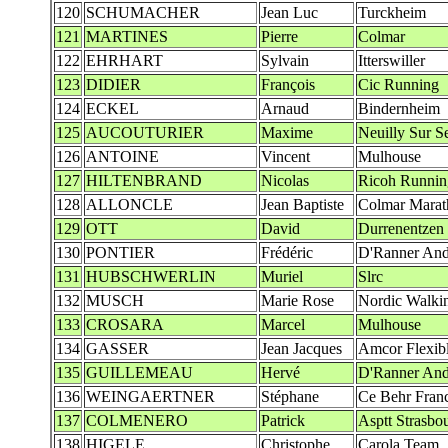
120
SCHUMACHER
Jean Luc
Turckheim
121
MARTINES
Pierre
Colmar
122
EHRHART
Sylvain
Itterswiller
123
DIDIER
François
Cic Running
124
ECKEL
Arnaud
Bindernheim
125
AUCOUTURIER
Maxime
Neuilly Sur S
126
ANTOINE
Vincent
Mulhouse
127
HILTENBRAND
Nicolas
Ricoh Runni
128
ALLONCLE
Jean Baptiste
Colmar Marat
129
OTT
David
Durrenentzen
130
PONTIER
Frédéric
D'Ranner And
131
HUBSCHWERLIN
Muriel
Slrc
132
MUSCH
Marie Rose
Nordic Walkin
133
CROSARA
Marcel
Mulhouse
134
GASSER
Jean Jacques
Amcor Flexib
135
GUILLEMEAU
Hervé
D'Ranner And
136
WEINGAERTNER
Stéphane
Ce Behr Fran
137
COLMENERO
Patrick
Asptt Strasb
138
HIGELE
Christophe
Carola Team