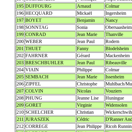
195
DUFFOURG
Arnaud
Colmar
196
HECQUARD
Mickaël
Ingersheim
197
BOYET
Benjamin
Nancy
198
SONNTAG
Sonia
Obersaasheim
199
CONRAD
Jean Marie
Thanville
200
WEBER
Jean Paul
Rodern
201
THUET
Fanny
Blodelsheim
202
FAHRNER
Gérard
Mackenheim
203
BRESCHBUHLER
Jean Paul
Ribeauville
204
VIAIN
Philippe
Colmar
205
SEMBACH
Jean Marie
Issenheim
206
ZIPFEL
Christophe
Muhlbach/Mun
207
COLVIN
Nicolas
Vouziers
208
PHUNG
Jeanne Lise
Huningue
209
GORET
Virginie
Widensolen
210
SCHELCHER
Christian
Wickerschwih
211
JURASZEK
Cédric
D'Ranner And
212
CORREGE
Jean Philippe
Ricoh Runni