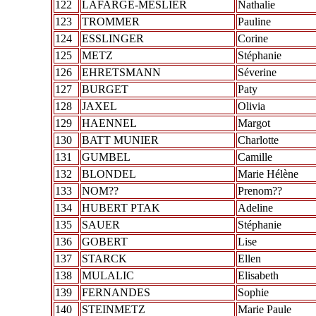
122
LAFARGE-MESLIER
Nathalie
123
TROMMER
Pauline
124
ESSLINGER
Corine
125
METZ
Stéphanie
126
EHRETSMANN
Séverine
127
BURGET
Paty
128
JAXEL
Olivia
129
HAENNEL
Margot
130
BATT MUNIER
Charlotte
131
GUMBEL
Camille
132
BLONDEL
Marie Hélène
133
NOM??
Prenom??
134
HUBERT PTAK
Adeline
135
SAUER
Stéphanie
136
GOBERT
Lise
137
STARCK
Ellen
138
MULALIC
Elisabeth
139
FERNANDES
Sophie
140
STEINMETZ
Marie Paule