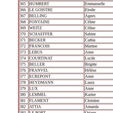
365
HUMBERT
Emmanuelle
366
LE GOISTRE
Elodie
367
BELLING
Agnes
368
FONTAINE
Céline
369
WEITZ
Céline
370
SCHAEFFER
Sabine
371
BECKER
Cathia
372
FRANCOIS
Martine
373
LEBUS
Anne
374
COURTINAT
Lucile
375
BELLER
Brigitte
376
FRANVEL
Hélène
377
ECREPONT
Anne
378
HEYDMANN
Laura
379
LUX
Anne
380
LEMMEL
Karine
381
FLAMENT
Christine
382
ATTIA
Amanda
383
LE PORT
Oriane