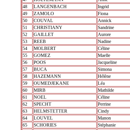
48
LANGENBACH
Ingrid
49
ZAMOLO
Fiona
50
COUVAL
Annick
51
CHRISTIANY
Sandrine
52
GAILLET
Aurore
53
REEB
Nadine
54
MOLBERT
Céline
55
GOMEZ
Maelle
56
POOS
Jacqueline
57
BUCA
Simona
58
HAZEMANN
Hélène
59
OUMEDJEKANE
Léa
60
MIRB
Mathilde
61
NOEL
Céline
62
SPECHT
Perrine
63
HELMSTETTER
Cindy
64
LOUVEL
Manon
65
SCHORIES
Stéphanie