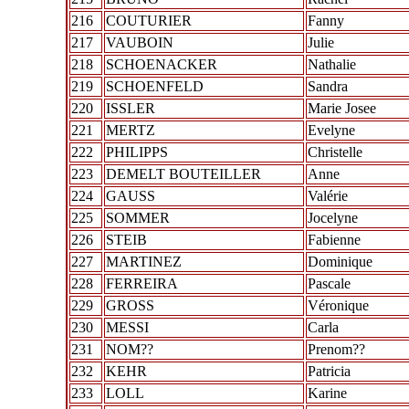
216
COUTURIER
Fanny
217
VAUBOIN
Julie
218
SCHOENACKER
Nathalie
219
SCHOENFELD
Sandra
220
ISSLER
Marie Josee
221
MERTZ
Evelyne
222
PHILIPPS
Christelle
223
DEMELT BOUTEILLER
Anne
224
GAUSS
Valérie
225
SOMMER
Jocelyne
226
STEIB
Fabienne
227
MARTINEZ
Dominique
228
FERREIRA
Pascale
229
GROSS
Véronique
230
MESSI
Carla
231
NOM??
Prenom??
232
KEHR
Patricia
233
LOLL
Karine