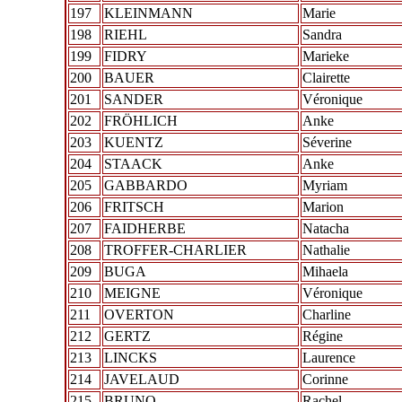
197
KLEINMANN
Marie
198
RIEHL
Sandra
199
FIDRY
Marieke
200
BAUER
Clairette
201
SANDER
Véronique
202
FRÖHLICH
Anke
203
KUENTZ
Séverine
204
STAACK
Anke
205
GABBARDO
Myriam
206
FRITSCH
Marion
207
FAIDHERBE
Natacha
208
TROFFER-CHARLIER
Nathalie
209
BUGA
Mihaela
210
MEIGNE
Véronique
211
OVERTON
Charline
212
GERTZ
Régine
213
LINCKS
Laurence
214
JAVELAUD
Corinne
215
BRUNO
Rachel