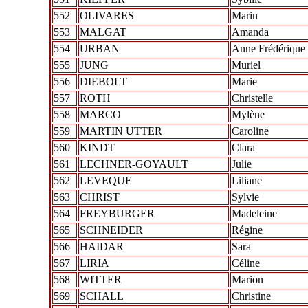
552
OLIVARES
Marin
553
MALGAT
Amanda
554
URBAN
Anne Frédérique
555
JUNG
Muriel
556
DIEBOLT
Marie
557
ROTH
Christelle
558
MARCO
Mylène
559
MARTIN UTTER
Caroline
560
KINDT
Clara
561
LECHNER-GOYAULT
Julie
562
LEVEQUE
Liliane
563
CHRIST
Sylvie
564
FREYBURGER
Madeleine
565
SCHNEIDER
Régine
566
HAIDAR
Sara
567
LIRIA
Céline
568
WITTER
Marion
569
SCHALL
Christine