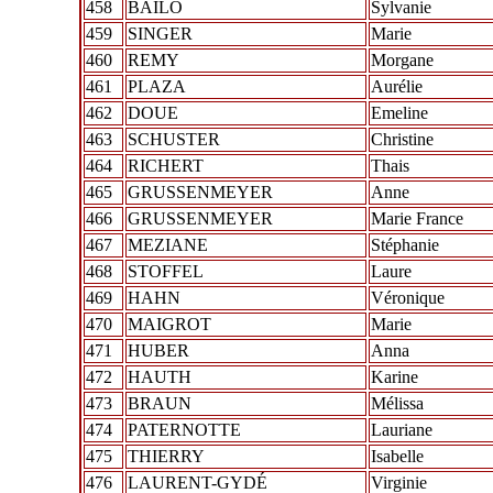
458
BAILO
Sylvanie
459
SINGER
Marie
460
REMY
Morgane
461
PLAZA
Aurélie
462
DOUE
Emeline
463
SCHUSTER
Christine
464
RICHERT
Thais
465
GRUSSENMEYER
Anne
466
GRUSSENMEYER
Marie France
467
MEZIANE
Stéphanie
468
STOFFEL
Laure
469
HAHN
Véronique
470
MAIGROT
Marie
471
HUBER
Anna
472
HAUTH
Karine
473
BRAUN
Mélissa
474
PATERNOTTE
Lauriane
475
THIERRY
Isabelle
476
LAURENT-GYDÉ
Virginie