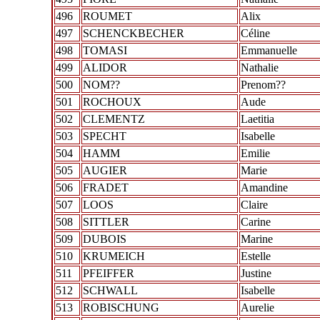
496
ROUMET
Alix
497
SCHENCKBECHER
Céline
498
TOMASI
Emmanuelle
499
ALIDOR
Nathalie
500
NOM??
Prenom??
501
ROCHOUX
Aude
502
CLEMENTZ
Laetitia
503
SPECHT
Isabelle
504
HAMM
Emilie
505
AUGIER
Marie
506
FRADET
Amandine
507
LOOS
Claire
508
SITTLER
Carine
509
DUBOIS
Marine
510
KRUMEICH
Estelle
511
PFEIFFER
Justine
512
SCHWALL
Isabelle
513
ROBISCHUNG
Aurelie