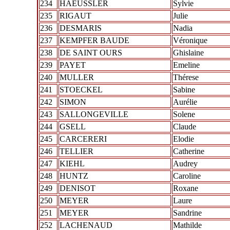
234
HAEUSSLER
Sylvie
235
RIGAUT
Julie
236
DESMARIS
Nadia
237
KEMPFER BAUDE
Véronique
238
DE SAINT OURS
Ghislaine
239
PAYET
Emeline
240
MULLER
Thérese
241
STOECKEL
Sabine
242
SIMON
Aurélie
243
SALLONGEVILLE
Solene
244
GSELL
Claude
245
CARCERERI
Elodie
246
TELLIER
Catherine
247
KIEHL
Audrey
248
HUNTZ
Caroline
249
DENISOT
Roxane
250
MEYER
Laure
251
MEYER
Sandrine
252
LACHENAUD
Mathilde