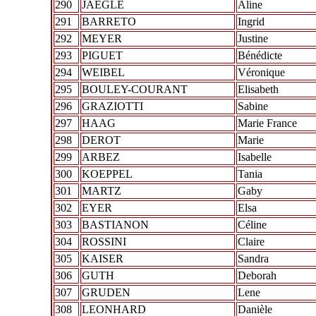
290
JAEGLE
Aline
291
BARRETO
Ingrid
292
MEYER
Justine
293
PIGUET
Bénédicte
294
WEIBEL
Véronique
295
BOULEY-COURANT
Elisabeth
296
GRAZIOTTI
Sabine
297
HAAG
Marie France
298
DEROT
Marie
299
ARBEZ
Isabelle
300
KOEPPEL
Tania
301
MARTZ
Gaby
302
EYER
Elsa
303
BASTIANON
Céline
304
ROSSINI
Claire
305
KAISER
Sandra
306
GUTH
Deborah
307
GRUDEN
Lene
308
LEONHARD
Danièle