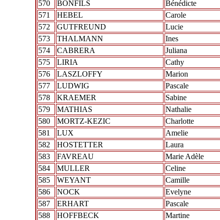
570
BONFILS
Bénédicte
571
HEBEL
Carole
572
GUTFREUND
Lucie
573
THALMANN
Ines
574
CABRERA
Juliana
575
LIRIA
Cathy
576
LASZLOFFY
Marion
577
LUDWIG
Pascale
578
KRAEMER
Sabine
579
MATHIAS
Nathalie
580
MORTZ-KEZIC
Charlotte
581
LUX
Amelie
582
HOSTETTER
Laura
583
FAVREAU
Marie Adèle
584
MULLER
Celine
585
WEYANT
Camille
586
NOCK
Evelyne
587
ERHART
Pascale
588
HOFFBECK
Martine