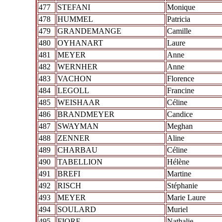
477
STEFANI
Monique
478
HUMMEL
Patricia
479
GRANDEMANGE
Camille
480
OYHANART
Laure
481
MEYER
Anne
482
WERNHER
Anne
483
VACHON
Florence
484
LEGOLL
Francine
485
WEISHAAR
Céline
486
BRANDMEYER
Candice
487
SWAYMAN
Meghan
488
ZENNER
Aline
489
CHARBAU
Céline
490
TABELLION
Hélène
491
BREFI
Martine
492
RISCH
Stéphanie
493
MEYER
Marie Laure
494
SOULARD
Muriel
495
FIORE
Nathalie