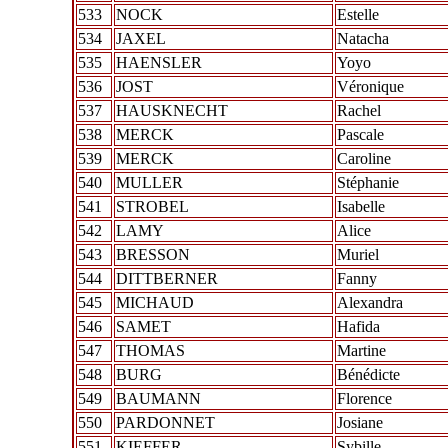
533
NOCK
Estelle
534
JAXEL
Natacha
535
HAENSLER
Yoyo
536
JOST
Véronique
537
HAUSKNECHT
Rachel
538
MERCK
Pascale
539
MERCK
Caroline
540
MULLER
Stéphanie
541
STROBEL
Isabelle
542
LAMY
Alice
543
BRESSON
Muriel
544
DITTBERNER
Fanny
545
MICHAUD
Alexandra
546
SAMET
Hafida
547
THOMAS
Martine
548
BURG
Bénédicte
549
BAUMANN
Florence
550
PARDONNET
Josiane
551
KIEFFER
Sybille