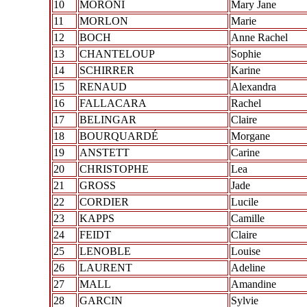
10
MORONI
Mary Jane
11
MORLON
Marie
12
BOCH
Anne Rachel
13
CHANTELOUP
Sophie
14
SCHIRRER
Karine
15
RENAUD
Alexandra
16
FALLACARA
Rachel
17
BELINGAR
Claire
18
BOURQUARDÉ
Morgane
19
ANSTETT
Carine
20
CHRISTOPHE
Lea
21
GROSS
Jade
22
CORDIER
Lucile
23
KAPPS
Camille
24
FEIDT
Claire
25
LENOBLE
Louise
26
LAURENT
Adeline
27
MALL
Amandine
28
GARCIN
Sylvie