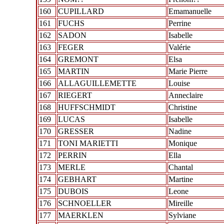
160
CUPILLARD
Emamanuelle
161
FUCHS
Perrine
162
SADON
Isabelle
163
FEGER
Valérie
164
GREMONT
Elsa
165
MARTIN
Marie Pierre
166
ALLAGUILLEMETTE
Louise
167
RIEGERT
Anneclaire
168
HUFFSCHMIDT
Christine
169
LUCAS
Isabelle
170
GRESSER
Nadine
171
TONI MARIETTI
Monique
172
PERRIN
Ella
173
MERLE
Chantal
174
GEBHART
Martine
175
DUBOIS
Leone
176
SCHNOELLER
Mireille
177
MAERKLEN
Sylviane