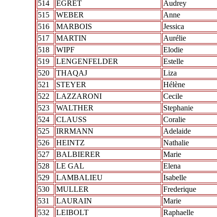
514
EGRET
Audrey
515
WEBER
Anne
516
MARBOIS
Jessica
517
MARTIN
Aurélie
518
WIPF
Elodie
519
LENGENFELDER
Estelle
520
THAQAJ
Liza
521
STEYER
Hélène
522
LAZZARONI
Cecile
523
WALTHER
Stephanie
524
CLAUSS
Coralie
525
IRRMANN
Adelaide
526
HEINTZ
Nathalie
527
BALBIERER
Marie
528
LE GAL
Elena
529
LAMBALIEU
Isabelle
530
MULLER
Frederique
531
LAURAIN
Marie
532
LEIBOLT
Raphaelle