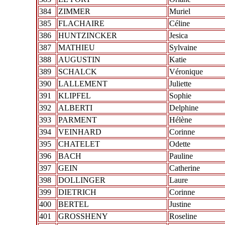
384
ZIMMER
Muriel
385
FLACHAIRE
Céline
386
HUNTZINCKER
Jesica
387
MATHIEU
Sylvaine
388
AUGUSTIN
Katie
389
SCHALCK
Véronique
390
LALLEMENT
Juliette
391
KLIPFEL
Sophie
392
ALBERTI
Delphine
393
PARMENT
Hélène
394
VEINHARD
Corinne
395
CHATELET
Odette
396
BACH
Pauline
397
GEIN
Catherine
398
DOLLINGER
Laure
399
DIETRICH
Corinne
400
BERTEL
Justine
401
GROSSHENY
Roseline