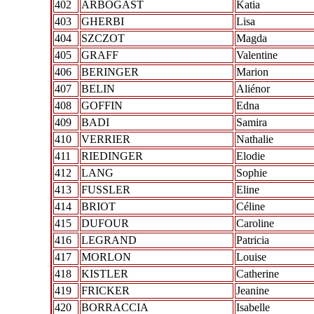
402
ARBOGAST
Katia
403
GHERBI
Lisa
404
SZCZOT
Magda
405
GRAFF
Valentine
406
BERINGER
Marion
407
BELIN
Aliénor
408
GOFFIN
Edna
409
BADI
Samira
410
VERRIER
Nathalie
411
RIEDINGER
Elodie
412
LANG
Sophie
413
FUSSLER
Eline
414
BRIOT
Céline
415
DUFOUR
Caroline
416
LEGRAND
Patricia
417
MORLON
Louise
418
KISTLER
Catherine
419
FRICKER
Jeanine
420
BORRACCIA
Isabelle