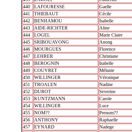
440
LAFOURESSE
Gaelle
441
THIEBAUT
Cécile
442
BENHAMOU
Isabelle
443
AIDE-RICHTER
Aline
444
LOGEL
Marie Claire
445
SRIBOUAVONG
Anong
446
MOURGUES
Florence
447
LEHRER
Christiane
448
BEROGNIN
Isabelle
449
COUVRET
Mélanie
450
WILLINGER
Véronique
451
TROALEN
Nadine
452
DUROT
Severine
453
KUNTZMANN
Carole
454
WILLINGER
Luce
455
NOM??
Prenom??
456
ANTHONY
Raphaelle
457
EYNARD
Nadege