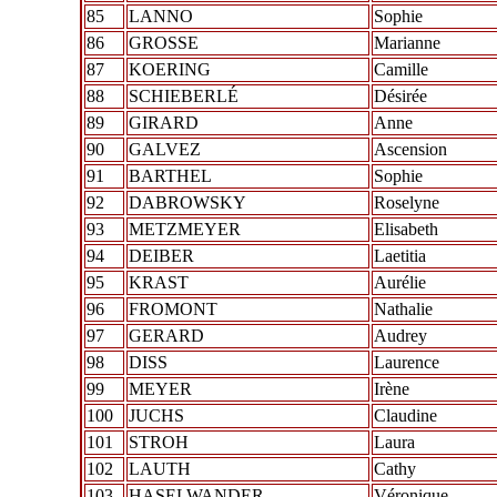
85
LANNO
Sophie
86
GROSSE
Marianne
87
KOERING
Camille
88
SCHIEBERLÉ
Désirée
89
GIRARD
Anne
90
GALVEZ
Ascension
91
BARTHEL
Sophie
92
DABROWSKY
Roselyne
93
METZMEYER
Elisabeth
94
DEIBER
Laetitia
95
KRAST
Aurélie
96
FROMONT
Nathalie
97
GERARD
Audrey
98
DISS
Laurence
99
MEYER
Irène
100
JUCHS
Claudine
101
STROH
Laura
102
LAUTH
Cathy
103
HASELWANDER
Véronique