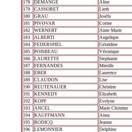
178
DEMANGE
Aline
179
CASSORET
Lieth
180
GRAU
Joséfa
181
PIVOVAR
Corine
182
WERNERT
Anne Marie
183
ALBERTI
Angelique
184
FEDERSPIEL
Géraldine
185
POISBEAU
Véronique
186
LAURETTE
Stephanie
187
FERNANDES
Mireille
188
EBER
Laurence
189
CLAUDON
Lise
190
REUTENAUER
Christine
191
KENNEDY
Elizabeth
192
KOPF
Evelyne
193
ANCEL
Marie Christine
194
KAUFFMANN
Anna
195
RODICQ
Jeanne
196
LEMONNIER
Delphine