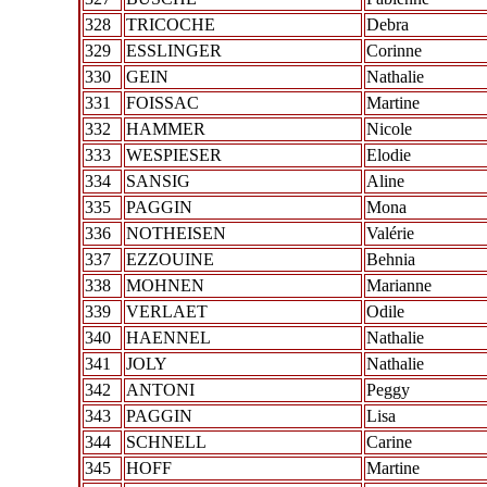
328
TRICOCHE
Debra
329
ESSLINGER
Corinne
330
GEIN
Nathalie
331
FOISSAC
Martine
332
HAMMER
Nicole
333
WESPIESER
Elodie
334
SANSIG
Aline
335
PAGGIN
Mona
336
NOTHEISEN
Valérie
337
EZZOUINE
Behnia
338
MOHNEN
Marianne
339
VERLAET
Odile
340
HAENNEL
Nathalie
341
JOLY
Nathalie
342
ANTONI
Peggy
343
PAGGIN
Lisa
344
SCHNELL
Carine
345
HOFF
Martine