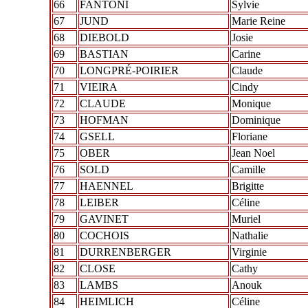
66
FANTONI
Sylvie
67
JUND
Marie Reine
68
DIEBOLD
Josie
69
BASTIAN
Carine
70
LONGPRÉ-POIRIER
Claude
71
VIEIRA
Cindy
72
CLAUDE
Monique
73
HOFMAN
Dominique
74
GSELL
Floriane
75
OBER
Jean Noel
76
SOLD
Camille
77
HAENNEL
Brigitte
78
LEIBER
Céline
79
GAVINET
Muriel
80
COCHOIS
Nathalie
81
DURRENBERGER
Virginie
82
CLOSE
Cathy
83
LAMBS
Anouk
84
HEIMLICH
Céline