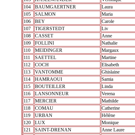
104
BAUMGAERTNER
Laura
105
SALMON
Maria
106
BEY
Carole
107
TIGERSTEDT
Liv
108
CASSET
Anne
109
FOLLINI
Nathalie
110
MEIDINGER
Margaux
111
SAETTEL
Martine
112
COCH
Elisabeth
113
VANTOMME
Ghislaine
114
HAMRAOUI
Samia
115
BOUTEILLER
Linda
116
LANSONNEUR
Verena
117
MERCIER
Mathilde
118
COMAU
Catherine
119
URBAN
Hélène
120
LUX
Monique
121
SAINT-DRENAN
Anne Laure