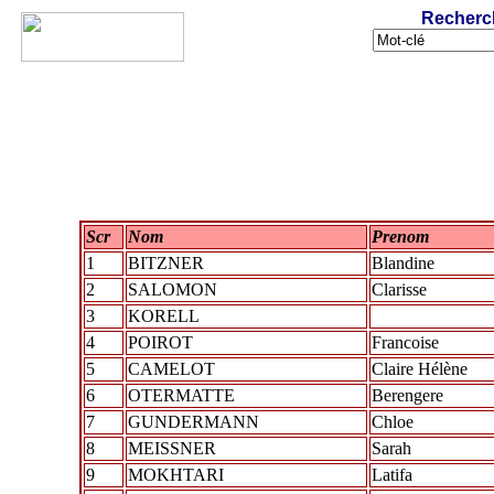
Recherc
Scr
Nom
Prenom
1
BITZNER
Blandine
2
SALOMON
Clarisse
3
KORELL
4
POIROT
Francoise
5
CAMELOT
Claire Hélène
6
OTERMATTE
Berengere
7
GUNDERMANN
Chloe
8
MEISSNER
Sarah
9
MOKHTARI
Latifa