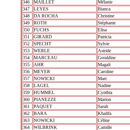
346
MAILLET
Mélanie
347
LEYES
Bianca
348
DA ROCHA
Christine
349
ROTH
Stéphanie
350
FUCHS
Elisa
351
GIRARD
Patricia
352
SPECHT
Sylvie
353
WERLE
Astride
354
MARCEAU
Geraldine
355
AHR
Magali
356
MEYER
Caroline
357
NOWICKI
Marc
358
LAGEL
Nadine
359
HUMMEL
Cynthia
360
PIANEZZE
Marion
361
PAQUET
Sarah
362
BARA
Khalifa
363
NOWICKI
Céline
364
WILBRINK
Camille