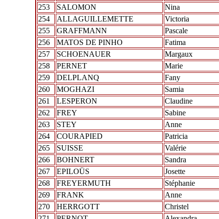
253
SALOMON
Nina
254
ALLAGUILLEMETTE
Victoria
255
GRAFFMANN
Pascale
256
MATOS DE PINHO
Fatima
257
SCHOENAUER
Margaux
258
PERNET
Marie
259
DELPLANQ
Fany
260
MOGHAZI
Samia
261
LESPERON
Claudine
262
FREY
Sabine
263
STEY
Anne
264
COURAPIED
Patricia
265
SUISSE
Valérie
266
BOHNERT
Sandra
267
EPILOÜS
Josette
268
FREYERMUTH
Stéphanie
269
FRANK
Anne
270
HERRGOTT
Christel
271
PERNOT
Alexandra