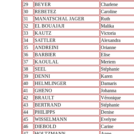
29
BEYER
Charlene
30
REBETEZ
Caroline
31
MANATSCHAL JAGER
Ruth
32
EL BOUAJAJI
Malika
33
KAUTZ
Victoria
34
SATTLER
Alexandra
35
ANDREINI
Orianne
36
BARBIER
Elise
37
KAOULAL
Meriem
38
SEEL
Stéphanie
39
DENNI
Karen
40
HELMLINGER
Damaris
41
GHENO
Johanna
42
BRAULT
Véronique
43
BERTRAND
Stéphanie
44
PHILIPPS
Denise
45
WISSELMANN
Evelyne
46
DIEBOLD
Carine
47
HOLTZMANN
Anne