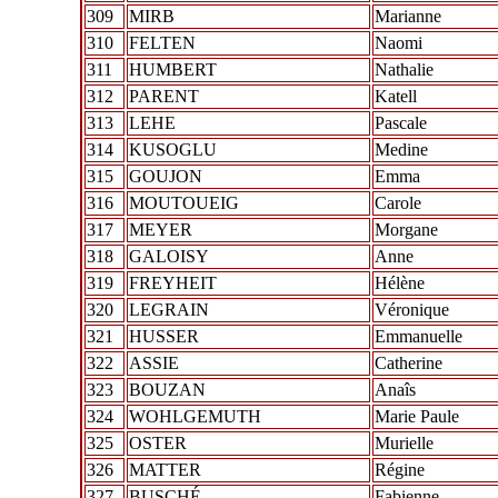
309
MIRB
Marianne
310
FELTEN
Naomi
311
HUMBERT
Nathalie
312
PARENT
Katell
313
LEHE
Pascale
314
KUSOGLU
Medine
315
GOUJON
Emma
316
MOUTOUEIG
Carole
317
MEYER
Morgane
318
GALOISY
Anne
319
FREYHEIT
Hélène
320
LEGRAIN
Véronique
321
HUSSER
Emmanuelle
322
ASSIE
Catherine
323
BOUZAN
Anaîs
324
WOHLGEMUTH
Marie Paule
325
OSTER
Murielle
326
MATTER
Régine
327
BUSCHÉ
Fabienne