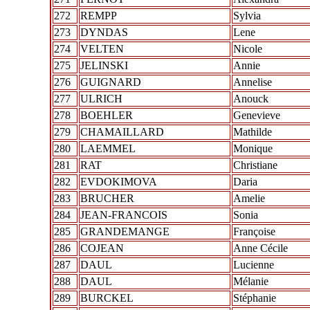
272
REMPP
Sylvia
273
DYNDAS
Lene
274
VELTEN
Nicole
275
JELINSKI
Annie
276
GUIGNARD
Annelise
277
ULRICH
Anouck
278
BOEHLER
Genevieve
279
CHAMAILLARD
Mathilde
280
LAEMMEL
Monique
281
RAT
Christiane
282
EVDOKIMOVA
Daria
283
BRUCHER
Amelie
284
JEAN-FRANCOIS
Sonia
285
GRANDEMANGE
Françoise
286
COJEAN
Anne Cécile
287
DAUL
Lucienne
288
DAUL
Mélanie
289
BURCKEL
Stéphanie