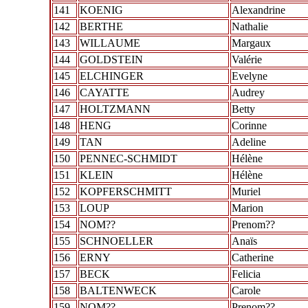
141
KOENIG
Alexandrine
142
BERTHE
Nathalie
143
WILLAUME
Margaux
144
GOLDSTEIN
Valérie
145
ELCHINGER
Evelyne
146
CAYATTE
Audrey
147
HOLTZMANN
Betty
148
HENG
Corinne
149
TAN
Adeline
150
PENNEC-SCHMIDT
Hélène
151
KLEIN
Hélène
152
KOPFERSCHMITT
Muriel
153
LOUP
Marion
154
NOM??
Prenom??
155
SCHNOELLER
Anaïs
156
ERNY
Catherine
157
BECK
Felicia
158
BALTENWECK
Carole
159
NOM??
Prenom??