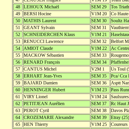
48
LEHOUX Michaël
SEM 29
Tos Triath
49
BERSI Hocine
V1M 20
Co Haute-
50
MATHIS Laurent
SEM 30
Soultz Ha
51
GEANT Sylvain
SEM 31
Vauthierm
52
SCHNEIDERCHEN Klaus
V1M 21
Haselstau
53
RENUCCI Lawrence
SEM 32
Belfort M
54
AMIOT Claude
V1M 22
Ac Centre
55
MACKOW Sébastien
SEM 33
Rougemon
56
RENARD François
SEM 34
Pfaffenhe
57
CANTUS Michel
V2M 1
Us Toul (
58
ERHART Jean-Yves
SEM 35
Pca/ Cca 
59
BAJARD Damien
SEM 36
Asptt Nan
60
HENNINGER Hubert
V1M 23
Pass Run
61
VIRY Lionel
V1M 24
Saulxures
62
PETITJEAN Aurélien
SEM 37
Rc Haut J
63
PEROT Cyril
SEM 38
Davos Pla
64
CROZEMARIE Alexandre
SEM 39
Etray (25
65
HEN Thierry
V1M 25
Coureurs 