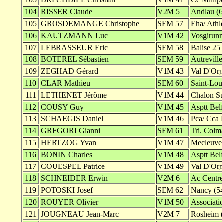
104
RISSER Claude
V2M 5
Andlau (6
105
GROSDEMANGE Christophe
SEM 57
Eha/ Athl
106
KAUTZMANN Luc
V1M 42
Vosgirunn
107
LEBRASSEUR Eric
SEM 58
Balise 25
108
BOTEREL Sébastien
SEM 59
Autreville
109
ZEGHAD Gérard
V1M 43
Val D'Org
110
CLAR Mathieu
SEM 60
Saint-Lou
111
LETHENET Jérôme
V1M 44
Chalon Su
112
COUSY Guy
V1M 45
Asptt Belf
113
SCHAEGIS Daniel
V1M 46
Pca/ Cca 
114
GREGORI Gianni
SEM 61
Tri. Colm
115
HERTZOG Yvan
V1M 47
Mecleuves
116
BONIN Charles
V1M 48
Asptt Belf
117
COUESPEL Patrice
V1M 49
Val D'Org
118
SCHNEIDER Erwin
V2M 6
Ac Centre
119
POTOSKI Josef
SEM 62
Nancy (5
120
ROUYER Olivier
V1M 50
Associati
121
JOUGNEAU Jean-Marc
V2M 7
Rosheim 