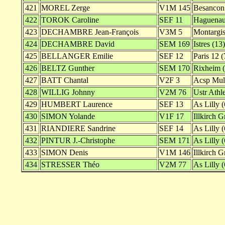
421
MOREL Zerge
V1M 145
Besancon
422
TOROK Caroline
SEF 11
Haguenau
423
DECHAMBRE Jean-François
V3M 5
Montargis
424
DECHAMBRE David
SEM 169
Istres (13)
425
BELLANGER Emilie
SEF 12
Paris 12 (
426
BELTZ Gunther
SEM 170
Rixheim (
427
BATT Chantal
V2F 3
Acsp Mul
428
WILLIG Johnny
V2M 76
Ustr Athle
429
HUMBERT Laurence
SEF 13
As Lilly (
430
SIMON Yolande
V1F 17
Illkirch G
431
RIANDIERE Sandrine
SEF 14
As Lilly (
432
PINTUR J.-Christophe
SEM 171
As Lilly (
433
SIMON Denis
V1M 146
Illkirch G
434
STRESSER Théo
V2M 77
As Lilly (