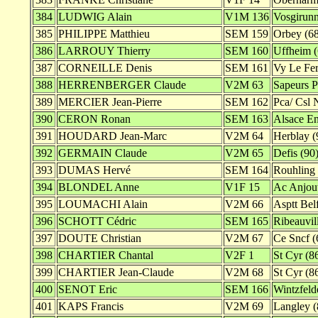
384
LUDWIG Alain
V1M 136
Vosgirunn
385
PHILIPPE Matthieu
SEM 159
Orbey (68
386
LARROUY Thierry
SEM 160
Uffheim (
387
CORNEILLE Denis
SEM 161
Vy Le Fer
388
HERRENBERGER Claude
V2M 63
Sapeurs P
389
MERCIER Jean-Pierre
SEM 162
Pca/ Csl 
390
CERON Ronan
SEM 163
Alsace En
391
HOUDARD Jean-Marc
V2M 64
Herblay (
392
GERMAIN Claude
V2M 65
Defis (90
393
DUMAS Hervé
SEM 164
Rouhling 
394
BLONDEL Anne
V1F 15
Ac Anjout
395
LOUMACHI Alain
V2M 66
Asptt Belf
396
SCHOTT Cédric
SEM 165
Ribeauvil
397
DOUTE Christian
V2M 67
Ce Sncf (
398
CHARTIER Chantal
V2F 1
St Cyr (8
399
CHARTIER Jean-Claude
V2M 68
St Cyr (8
400
SENOT Eric
SEM 166
Wintzfeld
401
KAPS Francis
V2M 69
Langley (