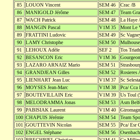
85
LOUON Vincent
SEM 46
Crac /B
86
MANIGOLD Jérôme
SEM 47
Team Gran
87
WACH Patrick
SEM 48
La Haye 
88
MANGIN Pascal
V1M 35
Mont Le V
89
FRATTINI Ludovic
SEM 49
Sc Vagne
90
LAMY Christophe
SEM 50
Mulhouse
91
LEHOUX Adèle
SEF 2
Tos Triath
92
BESANCON Eric
V1M 36
Gourgeon
93
LAZARO ARNAIZ Mario
SEM 51
Strasbour
94
GRANDJEAN Gilles
SEM 52
Rosieres 
95
LIENHART Jean Luc
V1M 37
Sc Selesta
96
MOYSES Jean-Marc
V1M 38
Pca/ Cca 
97
BOUTEVILLAIN Eric
V1M 39
Us Toul (
98
MELODRAMMA Jonas
SEM 53
Asm Belfo
99
PABISIAK Laurent
V1M 40
Giromagn
100
CHAPUIS Jérémie
SEM 54
Team Spor
101
GOUTTEVIN Nicolas
SEM 55
Pca/ Esr 
102
ENGEL Stéphane
SEM 56
Osenbach
103
BRECHBIEL Christian
V1M 41
Ce Millip