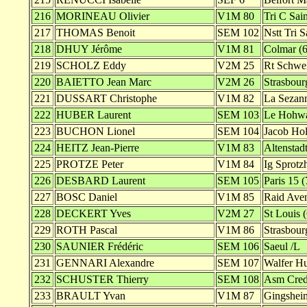
216
MORINEAU Olivier
V1M 80
Tri C Sai
217
THOMAS Benoit
SEM 102
Nstt Tri S
218
DHUY Jérôme
V1M 81
Colmar (6
219
SCHOLZ Eddy
V2M 25
Rt Schwe
220
BAIETTO Jean Marc
V2M 26
Strasbour
221
DUSSART Christophe
V1M 82
La Sezann
222
HUBER Laurent
SEM 103
Le Hohwa
223
BUCHON Lionel
SEM 104
Jacob Hol
224
HEITZ Jean-Pierre
V1M 83
Altenstadt
225
PROTZE Peter
V1M 84
Ig Sprotz
226
DESBARD Laurent
SEM 105
Paris 15 (
227
BOSC Daniel
V1M 85
Raid Aven
228
DECKERT Yves
V2M 27
St Louis 
229
ROTH Pascal
V1M 86
Strasbour
230
SAUNIER Frédéric
SEM 106
Saeul /L
231
GENNARI Alexandre
SEM 107
Walfer Hu
232
SCHUSTER Thierry
SEM 108
Asm Credi
233
BRAULT Yvan
V1M 87
Gingshei