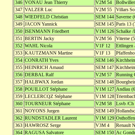
346
VONAU Jean Thierry
V2M 54
Bollwiller
347
VALZER Luc
V2M 55
Villars S
348
WIEDFELD Christian
SEM 144
Saverne (
349
JACON Yannick
SEM 145
Paris 13 (
350
ISENMANN Friedbert
V1M 126
Schalke /
351
BERTIN Jacky
V2M 56
Viterne (5
352
WAHL Nicola
V1F 12
Ettlingen
353
KAUTZMANN Martine
V1F 13
Pfaffenho
354
CONRATH Yves
SEM 146
Kirchheim
355
HEINRICH Arnaud
SEM 147
Kirchheim
356
DERBAL Ralf
V2M 57
Running C
357
HALBWAX Jordan
SEM 148
Bourghei
358
POUILLOT Stéphane
V1M 127
Andlau (6
359
LECLERCQZ Stéphane
V1M 128
Triembach
360
TOURNEUR Stéphane
V2M 58
Lsvb /Ch
361
NOYONS Jurgen
SEM 149
Hollandsc
362
RUNDSTADLER Laurent
V1M 129
Osthoffen
363
HAWROSZ Serge
V3M 4
Renault N
364
RAGUSA Salvatore
SEM 150
Ac Gondre