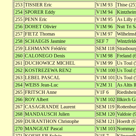
253
TISSIER Eric
V1M 93
Thise (25
254
SPORER Eddy
V1M 94
Kintzheim
255
PENN Eric
V1M 95
As Lilly (
256
DOHET Olivier
V1M 96
Nstt Tri S
257
FIETZ Thomas
V1M 97
Wilhelmsf
258
SCHAEGIS Jasmine
SEF 7
Wintzfeld
259
LEHMANN Frédéric
SEM 118
Strasbour
260
CALONEGO Denis
V1M 98
Freland (
261
DUCHOWICZ MICHEL
V1M 99
Us Toul (
262
KOSTREZEWA REN2
V1M 100
Us Toul (
263
LEBEL PASCAL
V1M 101
Us Toul (
264
WEISS Jean-Luc
V2M 31
As Altis 
265
FRITSCH Anne
V1F 6
Riedishei
266
ROY Albert
V1M 102
Illkirch G
267
CASAGRANDE Laurent
SEM 119
Rottenbu
268
MANDAUSCH Julien
SEM 120
Valdoie (
269
DURANTHON Christophe
SEM 121
Hoerdt (6
270
MANGEAT Pascal
V1M 103
Nommay 
271
KOEHLER Sylvie
V1F 7
Klingenth