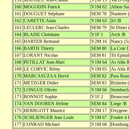
160
MOGODIN Patrick
V1M 62
Ablon Sur
161
DOUGUET Stéphane
SEM 78
Nanterre 
162
CARETTE Alain
V1M 63
Jcl /B
163
LECLERC Jean-Charles
SEM 79
St Dizier 
164
BLAISE Christiane
V1F 1
Arch /B
165
HARTER Bertrand
V2M 16
Nancy (5
166
BARTH Thierry
SEM 80
La Cote 
167
LORANT Nicolas
SEM 81
Tri Epinal
168
PETILLAT Jean-Marc
V1M 64
As Altis 
169
LE CORVIC Rémy
V1M 65
As Altis 
170
MARCASUZAA Hervé
SEM 82
Pass Run
171
METZGER Didier
SEM 83
Rixheim (
172
LONGUE Olivier
V1M 66
Steinbach
173
BONNOT Sophie
V1F 2
Beaucourt
174
VAN DOOREN Jérôme
SEM 84
Liege /B
175
HERRGOTT Maurice
V2M 17
Oxygene 
176
SCHLIENGER Jean Louis
V1M 67
Foulee 4 
177
CONRAD Michael
V1M 68
Homburg