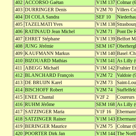
402
ACCORSO Gaëtan
V1M 137
Colmar (6
403
DURRINGER Denis
V2M 70
Villers Co
404
DI COLA Sandra
SEF 10
Niederhau
405
TAZELMATI Yves
V1M 138
Strasbour
406
RATINAUD Jean Michel
V2M 71
Pont De R
407
EHRET Stéphane
V1M 139
Belfort M
408
JUNG Jérémie
SEM 167
Oberherg
409
KAUFMANN Markus
V1M 140
Basel /Ch
410
BIZOUARD Mathias
V1M 141
As Lilly (
411
ABEGG Michaël
V1M 142
Frahier Et
412
BLANCHARD François
V2M 72
Valdoie (
413
DE BRUIJN Karel
V2M 73
Saint-Lou
414
BISCHOFF Robert
V2M 74
Staffelfel
415
ENEE Chantal
V2F 2
Coureurs 
416
RUHM Jérôme
SEM 168
As Lilly (
417
SATZINGER Maria
V1F 16
Ebermann
418
SATZINGER Rainer
V1M 143
Ebermann
419
BERINGER Maurice
V2M 75
Colmar (6
420
POORTER Dirk Jan
V1M 144
The North