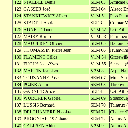
122
STAEBEL Denis
SEM 63
Amicale C
123
GASSER José
SEM 64
Alsace En
124
STANKIEWICZ Albert
V1M 51
Pass Run
125
STADELI Astrid
SEF 3
Colmar M
126
ADNET Claude
V1M 52
Ustr Athle
127
MAIRY Bruno
V1M 53
Parmilieu
128
MAUFFREY Olivier
SEM 65
Hattoncha
129
THOMASSIN Pierre Jean
SEM 66
Hunawihr
130
FLAMENT Gilles
V1M 54
Gresswill
131
FUCHS Jean-Yves
V1M 55
Selestat (
132
MARTIN Jean-Louis
V2M 8
Asptt Nan
133
TOUZANNE Pascal
SEM 67
Mont Sur 
134
POJER Alain
SEM 68
Thionville
135
GARNIER Alice
SEF 4
Ustr Athle
136
WURCKER Gabriel
SEM 69
Strasbour
137
LUSSIS Bernard
SEM 70
Taintrux 
138
DELCHAMBRE Nicolas
SEM 71
Chenee /
139
BROGNIART Stéphane
SEM 72
Achm/ Ac
140
CALLSEN Aldo
V2M 9
Achm/ Ac