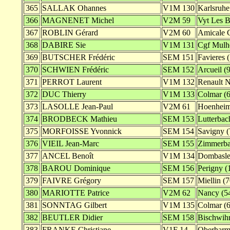
365
SALLAK Ohannes
V1M 130
Karlsruhe
366
MAGNENET Michel
V2M 59
Vyt Les B
367
ROBLIN Gérard
V2M 60
Amicale C
368
DABIRE Sie
V1M 131
Cgf Mulh
369
BUTSCHER Frédéric
SEM 151
Favieres 
370
SCHWIEN Frédéric
SEM 152
Arcueil (
371
PERROT Laurent
V1M 132
Renault N
372
DUC Thierry
V1M 133
Colmar (6
373
LASOLLE Jean-Paul
V2M 61
Hoenheim
374
BRODBECK Mathieu
SEM 153
Lutterbac
375
MORFOISSE Yvonnick
SEM 154
Savigny (
376
VIEIL Jean-Marc
SEM 155
Zimmerba
377
ANCEL Benoît
V1M 134
Dombasle
378
BAROU Dominique
SEM 156
Perigny (
379
FAIVRE Grégory
SEM 157
Miellin (7
380
MARIOTTE Patrice
V2M 62
Nancy (5
381
SONNTAG Gilbert
V1M 135
Colmar (6
382
BEUTLER Didier
SEM 158
Bischwihr
383
FRANKE Christiane
V1F 14
Oberharm