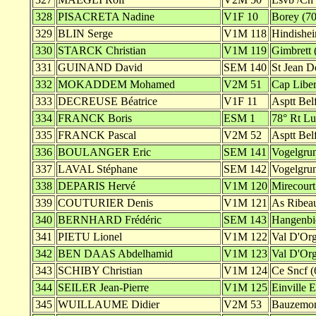
328
PISACRETA Nadine
V1F 10
Borey (70
329
BLIN Serge
V1M 118
Hindishei
330
STARCK Christian
V1M 119
Gimbrett 
331
GUINAND David
SEM 140
St Jean D
332
MOKADDEM Mohamed
V2M 51
Cap Liber
333
DECREUSE Béatrice
V1F 11
Asptt Belf
334
FRANCK Boris
ESM 1
78° Rt Lu
335
FRANCK Pascal
V2M 52
Asptt Belf
336
BOULANGER Eric
SEM 141
Vogelgrun
337
LAVAL Stéphane
SEM 142
Vogelgrun
338
DEPARIS Hervé
V1M 120
Mirecourt
339
COUTURIER Denis
V1M 121
As Ribeau
340
BERNHARD Frédéric
SEM 143
Hangenbie
341
PIETU Lionel
V1M 122
Val D'Org
342
BEN DAAS Abdelhamid
V1M 123
Val D'Org
343
SCHIBY Christian
V1M 124
Ce Sncf (
344
SEILER Jean-Pierre
V1M 125
Einville E
345
WUILLAUME Didier
V2M 53
Bauzemon