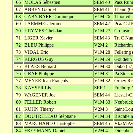
66
MOLAS Sébastien
SEM 40
Pass Run
67
ABBEY Gabriel
SEM 41
Thann (6
68
CABY-BAER Dominique
V1M 26
Thionville
69
LAEMMEL Jérôme
SEM 42
Pca/ Csl 
70
HEYMES Christian
V1M 27
Co Insmin
71
LIGER Xavier
SEM 43
Tri C Nan
72
BLEU Philippe
V2M 2
Richardme
73
VIDAL Eric
V1M 28
Fellering 
74
KERGUS Guy
V1M 29
Goudelin 
75
BLAES Bernard
V1M 30
Dabo (57
76
GRAF Philippe
V1M 31
Pa Strasb
77
MEYER Jean François
V1M 32
Orbey Rc
78
KAYSER Lis
SEF 1
Freiburg 
79
WAGENER Joe
SEM 44
Liestal /C
80
FELLER Robert
V1M 33
Neubrück
81
KUHN Thierry
V2M 3
Saint-Lou
82
DOUTRELEAU Stéphane
V1M 34
Bischheim
83
MARCHAND Christophe
SEM 45
Vk2M Ave
84
FREYMANN Daniel
V2M 4
Didenhei