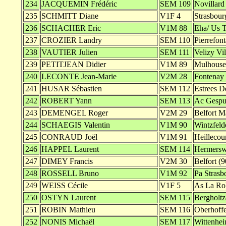
234
JACQUEMIN Frédéric
SEM 109
Novillard
235
SCHMITT Diane
V1F 4
Strasbour
236
SCHACHER Eric
V1M 88
Eha/ Us T
237
CROZIER Landry
SEM 110
Pierrefon
238
VAUTIER Julien
SEM 111
Velizy Vi
239
PETITJEAN Didier
V1M 89
Mulhouse
240
LECONTE Jean-Marie
V2M 28
Fontenay 
241
HUSAR Sébastien
SEM 112
Estrees D
242
ROBERT Yann
SEM 113
Ac Gespun
243
DEMENGEL Roger
V2M 29
Belfort M
244
SCHAEGIS Valentin
V1M 90
Wintzfeld
245
CONRAUD Joël
V1M 91
Heillecour
246
HAPPEL Laurent
SEM 114
Hermerswi
247
DIMEY Francis
V2M 30
Belfort (9
248
ROSSELL Bruno
V1M 92
Pa Strasb
249
WEISS Cécile
V1F 5
As La Rob
250
OSTYN Laurent
SEM 115
Bergholtz
251
ROBIN Mathieu
SEM 116
Oberhoffe
252
NONIS Michaël
SEM 117
Wittenhei