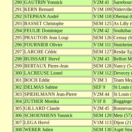
290
GAUTRIN Yonnick
V2M 41
Sarrebour
291
KERN Bernard
V1M 109
Niderville
292
STEPHAN André
V1M 110
Obernai (
293
BASSET Christophe
SEM 125
As Lilly (
294
FEULIE Dominique
V2M 42
Soultzbac
295
PRAUTOIS Jean Loup
SEM 126
Cernay (6
296
FOURNIER Olivier
V1M 111
Stutzheim
297
LARCHE Cédric
SEM 127
Resda/ Ep
298
BUISSART Hervé
V2M 43
Belfort M
299
BERTAUX Pierre-Jean
SEM 128
Nancy (5
300
LACREUSE Lionel
V1M 112
Devecey 
301
BOCH Eddie
V3M 3
Team Meg
302
DELMAS Sabine
SEF 9
St Louis 
303
SPIEHLMANN Jean-Pierre
V2M 44
St Louis 
304
ZUTHER Monika
V1F 8
Bugginge
305
GILLARD Claude
V2M 45
Bonnevau
306
SCHOENHENS Yannick
SEM 129
Metz (57)
307
LEGA Hervé
V1M 113
Dijon (21
308
WEBER Julien
SEM 130
Asptt Stra