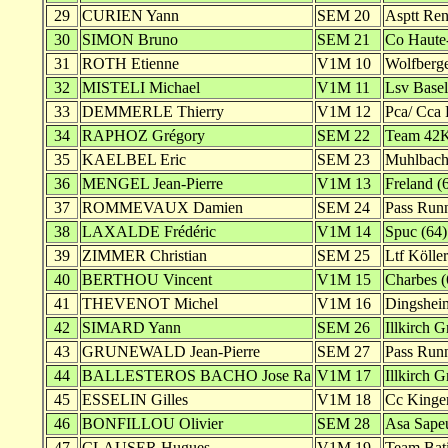
29
CURIEN Yann
SEM 20
Asptt Ren
30
SIMON Bruno
SEM 21
Co Haute-
31
ROTH Etienne
V1M 10
Wolfberge
32
MISTELI Michael
V1M 11
Lsv Basel
33
DEMMERLE Thierry
V1M 12
Pca/ Cca 
34
RAPHOZ Grégory
SEM 22
Team 42K
35
KAELBEL Eric
SEM 23
Muhlbach 
36
MENGEL Jean-Pierre
V1M 13
Freland (
37
ROMMEVAUX Damien
SEM 24
Pass Run
38
LAXALDE Frédéric
V1M 14
Spuc (64)
39
ZIMMER Christian
SEM 25
Ltf Köller
40
BERTHOU Vincent
V1M 15
Charbes (
41
THEVENOT Michel
V1M 16
Dingshei
42
SIMARD Yann
SEM 26
Illkirch G
43
GRUNEWALD Jean-Pierre
SEM 27
Pass Run
44
BALLESTEROS BACHO Jose Ra
V1M 17
Illkirch G
45
ESSELIN Gilles
V1M 18
Cc Kinger
46
BONFILLOU Olivier
SEM 28
Asa Sapeu
47
CLAUSER Hugues
V1M 19
Team Bati