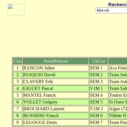
Recherc
Clas
Nom/Prénom
Clt/Cat
1
RANCON Julien
SEM 1
Aco Firmi
2
PASQUIO David
SEM 2
Team Sal
3
CLAVERY Erik
SEM 3
Team Asi
4
GIGUET Pascal
V1M 1
Team Sal
5
MANTEL Franck
SEM 4
Toulon Ec
6
VOLLET Grégory
SEM 5
St Ouen S
7
BROCHARD Laurent
V1M 2
Aigne (72
8
BUSSIERE Franck
SEM 6
Villette 
9
LEGOUGE Denis
SEM 7
Team Pas