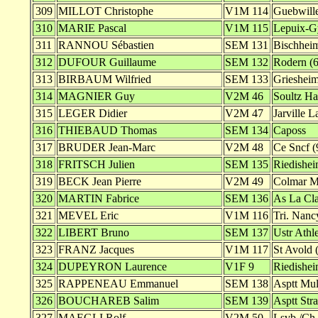
309
MILLOT Christophe
V1M 114
Guebwille
310
MARIE Pascal
V1M 115
Lepuix-G
311
RANNOU Sébastien
SEM 131
Bischheim
312
DUFOUR Guillaume
SEM 132
Rodern (6
313
BIRBAUM Wilfried
SEM 133
Griesheim
314
MAGNIER Guy
V2M 46
Soultz Ha
315
LEGER Didier
V2M 47
Jarville 
316
THIEBAUD Thomas
SEM 134
Caposs
317
BRUDER Jean-Marc
V2M 48
Ce Sncf (
318
FRITSCH Julien
SEM 135
Riedishei
319
BECK Jean Pierre
V2M 49
Colmar M
320
MARTIN Fabrice
SEM 136
As La Cla
321
MEVEL Eric
V1M 116
Tri. Nancy
322
LIBERT Bruno
SEM 137
Ustr Athle
323
FRANZ Jacques
V1M 117
St Avold 
324
DUPEYRON Laurence
V1F 9
Riedishei
325
RAPPENEAU Emmanuel
SEM 138
Asptt Mul
326
BOUCHAREB Salim
SEM 139
Asptt Stra
327
MAEGLI Rolf
V2M 50
Lsvb /Ch