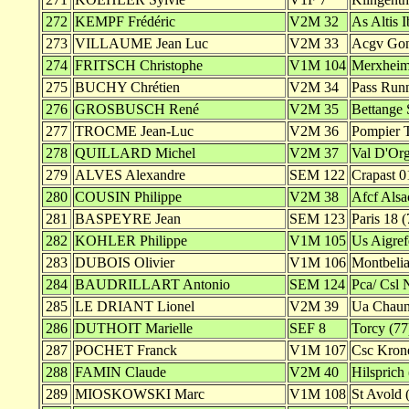
272
KEMPF Frédéric
V2M 32
As Altis 
273
VILLAUME Jean Luc
V2M 33
Acgv Gond
274
FRITSCH Christophe
V1M 104
Merxheim
275
BUCHY Chrétien
V2M 34
Pass Run
276
GROSBUSCH René
V2M 35
Bettange 
277
TROCME Jean-Luc
V2M 36
Pompier T
278
QUILLARD Michel
V2M 37
Val D'Org
279
ALVES Alexandre
SEM 122
Crapast 0
280
COUSIN Philippe
V2M 38
Afcf Alsa
281
BASPEYRE Jean
SEM 123
Paris 18 (
282
KOHLER Philippe
V1M 105
Us Aigref
283
DUBOIS Olivier
V1M 106
Montbelia
284
BAUDRILLART Antonio
SEM 124
Pca/ Csl 
285
LE DRIANT Lionel
V2M 39
Ua Chaun
286
DUTHOIT Marielle
SEF 8
Torcy (77
287
POCHET Franck
V1M 107
Csc Kron
288
FAMIN Claude
V2M 40
Hilsprich 
289
MIOSKOWSKI Marc
V1M 108
St Avold 