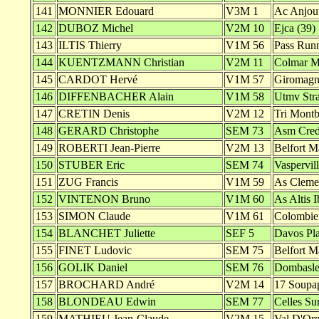
141
MONNIER Edouard
V3M 1
Ac Anjout
142
DUBOZ Michel
V2M 10
Ejca (39)
143
ILTIS Thierry
V1M 56
Pass Run
144
KUENTZMANN Christian
V2M 11
Colmar M
145
CARDOT Hervé
V1M 57
Giromagn
146
DIFFENBACHER Alain
V1M 58
Utmv Stra
147
CRETIN Denis
V2M 12
Tri Montb
148
GERARD Christophe
SEM 73
Asm Credi
149
ROBERTI Jean-Pierre
V2M 13
Belfort M
150
STUBER Eric
SEM 74
Vaspervill
151
ZUG Francis
V1M 59
As Cleme
152
VINTENON Bruno
V1M 60
As Altis 
153
SIMON Claude
V1M 61
Colombier
154
BLANCHET Juliette
SEF 5
Davos Pla
155
FINET Ludovic
SEM 75
Belfort M
156
GOLIK Daniel
SEM 76
Dombasle
157
BROCHARD André
V2M 14
17 Soupap
158
BLONDEAU Edwin
SEM 77
Celles Sur
159
MATHIEU Jean-Claude
V2M 15
Val D'Org