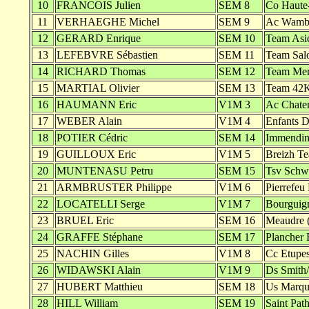
10
FRANCOIS Julien
SEM 8
Co Haute-
11
VERHAEGHE Michel
SEM 9
Ac Wambr
12
GERARD Enrique
SEM 10
Team Asi
13
LEFEBVRE Sébastien
SEM 11
Team Sal
14
RICHARD Thomas
SEM 12
Team Merm
15
MARTIAL Olivier
SEM 13
Team 42
16
HAUMANN Eric
V1M 3
Ac Chaten
17
WEBER Alain
V1M 4
Enfants D
18
POTIER Cédric
SEM 14
Immendin
19
GUILLOUX Eric
V1M 5
Breizh T
20
MUNTENASU Petru
SEM 15
Tsv Schw
21
ARMBRUSTER Philippe
V1M 6
Pierrefeu
22
LOCATELLI Serge
V1M 7
Bourguig
23
BRUEL Eric
SEM 16
Meaudre 
24
GRAFFE Stéphane
SEM 17
Plancher 
25
NACHIN Gilles
V1M 8
Cc Etupes
26
WIDAWSKI Alain
V1M 9
Ds Smith/
27
HUBERT Matthieu
SEM 18
Us Marque
28
HILL William
SEM 19
Saint Pat