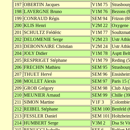
197
OBERTIN Jacques
V1M 75
Strasbour
198
LAVERGNE Bruno
V1M 76
Bezons (9
199
CONRAUD Régis
SEM 94
Frizon (8
200
KLIS Henri
V2M 22
Oxygene 
201
SCHULTZ Frédéric
V1M 77
Soultzmat
202
DELOMENIE Serge
V2M 23
Ustr Athle
203
DEBONNAIRE Christian
V2M 24
Ustr Athle
204
JOLY Didier
V1M 78
Asptt Belf
205
RESPRIGET Stéphane
V1M 79
Reding (5
206
FRECHIN Mathieu
SEM 95
Strasbour
207
THUET Hervé
SEM 96
Ensisheim
208
MOLLET Alexis
SEM 97
Paris 15 (
209
GROB Grégory
SEM 98
Club Alpi
210
MEUNIER Arnaud
SEM 99
Chille (39
211
SIMON Martine
V1F 3
Colombier
212
REIBEL Stéphane
SEM 100
Benfeld (
213
FESSLER Daniel
SEM 101
Holtzheim
214
HUMBERT Serge
V3M 2
Dsa St Vit
215
RENUCCI Isabelle
SEF 6
Belfort M