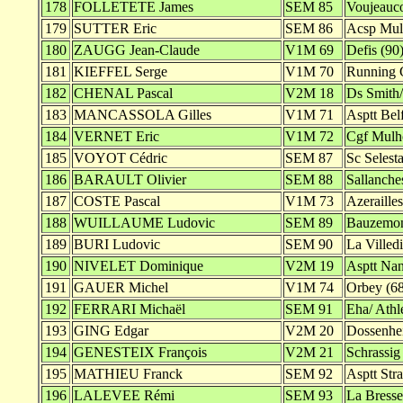
178
FOLLETETE James
SEM 85
Voujeauco
179
SUTTER Eric
SEM 86
Acsp Mul
180
ZAUGG Jean-Claude
V1M 69
Defis (90
181
KIEFFEL Serge
V1M 70
Running C
182
CHENAL Pascal
V2M 18
Ds Smith/
183
MANCASSOLA Gilles
V1M 71
Asptt Belf
184
VERNET Eric
V1M 72
Cgf Mulh
185
VOYOT Cédric
SEM 87
Sc Selesta
186
BARAULT Olivier
SEM 88
Sallanche
187
COSTE Pascal
V1M 73
Azerailles
188
WUILLAUME Ludovic
SEM 89
Bauzemon
189
BURI Ludovic
SEM 90
La Villed
190
NIVELET Dominique
V2M 19
Asptt Nan
191
GAUER Michel
V1M 74
Orbey (68
192
FERRARI Michaël
SEM 91
Eha/ Athl
193
GING Edgar
V2M 20
Dossenhei
194
GENESTEIX François
V2M 21
Schrassig
195
MATHIEU Franck
SEM 92
Asptt Stra
196
LALEVEE Rémi
SEM 93
La Bresse