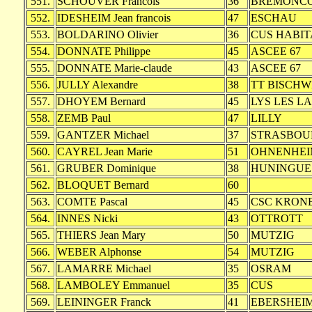
551.
SCHOUVER Francois
36
BREMONC
552.
IDESHEIM Jean francois
47
ESCHAU
553.
BOLDARINO Olivier
36
CUS HABIT
554.
DONNATE Philippe
45
ASCEE 67
555.
DONNATE Marie-claude
43
ASCEE 67
556.
JULLY Alexandre
38
TT BISCHW
557.
DHOYEM Bernard
45
LYS LES L
558.
ZEMB Paul
47
LILLY
559.
GANTZER Michael
37
STRASBOU
560.
CAYREL Jean Marie
51
OHNENHEI
561.
GRUBER Dominique
38
HUNINGUE
562.
BLOQUET Bernard
60
563.
COMTE Pascal
45
CSC KRON
564.
INNES Nicki
43
OTTROTT
565.
THIERS Jean Mary
50
MUTZIG
566.
WEBER Alphonse
54
MUTZIG
567.
LAMARRE Michael
35
OSRAM
568.
LAMBOLEY Emmanuel
35
CUS
569.
LEININGER Franck
41
EBERSHEI