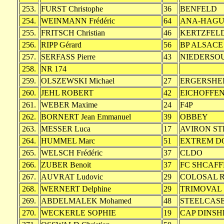
253.
FURST Christophe
36
BENFELD
254.
WEINMANN Frédéric
64
ANA-HAG
255.
FRITSCH Christian
46
KERTZFEL
256.
RIPP Gérard
56
BP ALSACE
257.
SERFASS Pierre
43
NIEDERSO
258.
NR 174
259.
OLSZEWSKI Michael
27
ERGERSHE
260.
JEHL ROBERT
42
EICHOFFE
261.
WEBER Maxime
24
F4P
262.
BORNERT Jean Emmanuel
39
OBBEY
263.
MESSER Luca
17
AVIRON S
264.
HUMMEL Marc
51
EXTREM D
265.
WELSCH Frédéric
37
CLDO
266.
ZUBER Benoit
37
FC SHCAF
267.
AUVRAT Ludovic
29
COLOSAL 
268.
WERNERT Delphine
29
TRIMOVAL
269.
ABDELMALEK Mohamed
48
STEELCAS
270.
WECKERLE SOPHIE
19
CAP DINSH