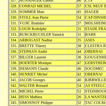
327.
HUNSINGER Gilbert
60
CTS
328.
CONRAD MICHEL
57
CSL NEUF 
329.
SOMMER Marc
45
HAGER
330.
STOLL Jean Pierre
54
CAP DINSH
331.
VUJIC Bratislav
37
MOLSHEIM
332.
LOUIS Rodolphe
31
STADE FRA
333.
BURCKBUCHLER Yannick
31
BARR
334.
ARBOGAST Nadine
35
ASES
335.
BRETTE Thierry
38
CLESTRA 
336.
STEPHAN André
44
OBERNAI
337.
BILGER Laurent
36
GOUGENH
338.
HOERTER Monique
47
GERSTHEI
339.
ISEMANN Claude
46
SOCOMEC
340.
HENRIET Michel
42
OBERNAI
341.
JACOB Georges
40
KIRRWILL
342.
WALTER Bernard
54
AS STEELC
343.
MICHEL Pierre
52
STEINBOU
344.
HESS Mathieu
26
LA WANTZ
345.
SIMONNOT Philippe
32
TAC COLM