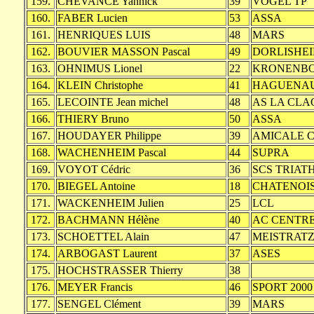
159.
CHEVANCE Yannick
39
VOGEL TP
160.
FABER Lucien
53
ASSA
161.
HENRIQUES LUIS
48
MARS
162.
BOUVIER MASSON Pascal
49
DORLISHE
163.
OHNIMUS Lionel
22
KRONENB
164.
KLEIN Christophe
41
HAGUENA
165.
LECOINTE Jean michel
48
AS LA CL
166.
THIERY Bruno
50
ASSA
167.
HOUDAYER Philippe
39
AMICALE C
168.
WACHENHEIM Pascal
44
SUPRA
169.
VOYOT Cédric
36
SCS TRIAT
170.
BIEGEL Antoine
18
CHATENOI
171.
WACKENHEIM Julien
25
LCL
172.
BACHMANN Hélène
40
AC CENTR
173.
SCHOETTEL Alain
47
MEISTRAT
174.
ARBOGAST Laurent
37
ASES
175.
HOCHSTRASSER Thierry
38
176.
MEYER Francis
46
SPORT 2000
177.
SENGEL Clément
39
MARS