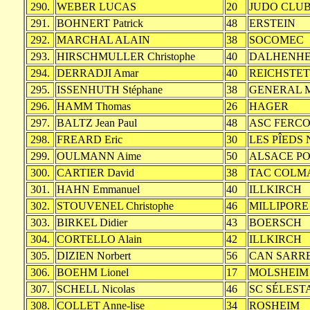
290.
WEBER LUCAS
20
JUDO CLU
291.
BOHNERT Patrick
48
ERSTEIN
292.
MARCHAL ALAIN
38
SOCOMEC
293.
HIRSCHMULLER Christophe
40
DALHENHE
294.
DERRADJI Amar
40
REICHSTE
295.
ISSENHUTH Stéphane
38
GENERAL 
296.
HAMM Thomas
26
HAGER
297.
BALTZ Jean Paul
48
ASC FERC
298.
FREARD Eric
30
LES PÎEDS
299.
OULMANN Aime
50
ALSACE PO
300.
CARTIER David
38
TAC COLM
301.
HAHN Emmanuel
40
ILLKIRCH
302.
STOUVENEL Christophe
46
MILLIPORE
303.
BIRKEL Didier
43
BOERSCH
304.
CORTELLO Alain
42
ILLKIRCH
305.
DIZIEN Norbert
56
CAN SARR
306.
BOEHM Lionel
17
MOLSHEIM 
307.
SCHELL Nicolas
46
SC SÉLEST
308.
COLLET Anne-lise
34
ROSHEIM