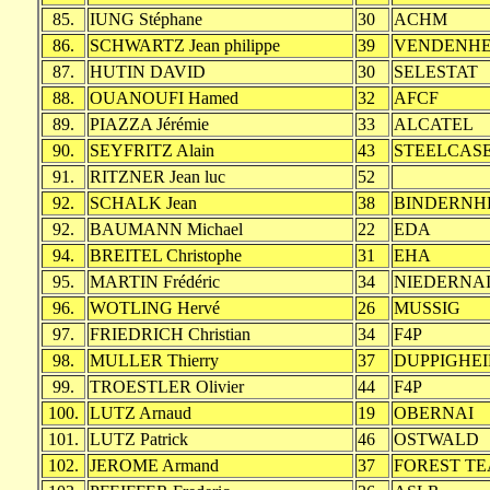
85.
IUNG Stéphane
30
ACHM
86.
SCHWARTZ Jean philippe
39
VENDENHE
87.
HUTIN DAVID
30
SELESTAT
88.
OUANOUFI Hamed
32
AFCF
89.
PIAZZA Jérémie
33
ALCATEL
90.
SEYFRITZ Alain
43
STEELCAS
91.
RITZNER Jean luc
52
92.
SCHALK Jean
38
BINDERNH
92.
BAUMANN Michael
22
EDA
94.
BREITEL Christophe
31
EHA
95.
MARTIN Frédéric
34
NIEDERNA
96.
WOTLING Hervé
26
MUSSIG
97.
FRIEDRICH Christian
34
F4P
98.
MULLER Thierry
37
DUPPIGHE
99.
TROESTLER Olivier
44
F4P
100.
LUTZ Arnaud
19
OBERNAI
101.
LUTZ Patrick
46
OSTWALD
102.
JEROME Armand
37
FOREST T