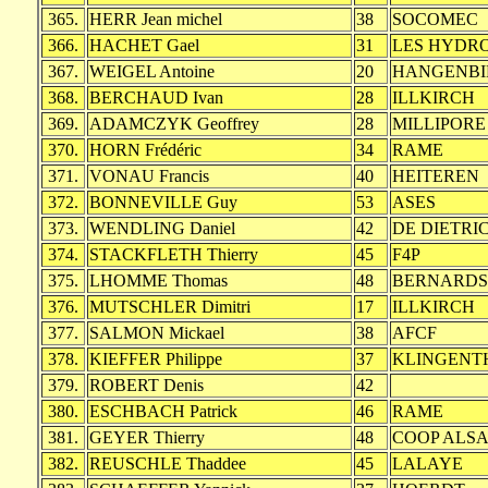
365.
HERR Jean michel
38
SOCOMEC
366.
HACHET Gael
31
LES HYDR
367.
WEIGEL Antoine
20
HANGENBI
368.
BERCHAUD Ivan
28
ILLKIRCH
369.
ADAMCZYK Geoffrey
28
MILLIPORE
370.
HORN Frédéric
34
RAME
371.
VONAU Francis
40
HEITEREN
372.
BONNEVILLE Guy
53
ASES
373.
WENDLING Daniel
42
DE DIETRI
374.
STACKFLETH Thierry
45
F4P
375.
LHOMME Thomas
48
BERNARDS
376.
MUTSCHLER Dimitri
17
ILLKIRCH
377.
SALMON Mickael
38
AFCF
378.
KIEFFER Philippe
37
KLINGENT
379.
ROBERT Denis
42
380.
ESCHBACH Patrick
46
RAME
381.
GEYER Thierry
48
COOP ALS
382.
REUSCHLE Thaddee
45
LALAYE