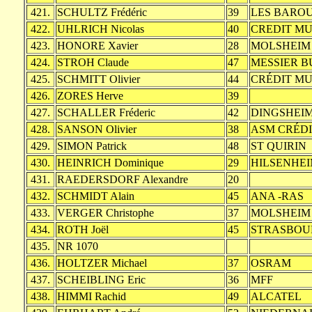
421.
SCHULTZ Frédéric
39
LES BARO
422.
UHLRICH Nicolas
40
CREDIT M
423.
HONORE Xavier
28
MOLSHEIM
424.
STROH Claude
47
MESSIER B
425.
SCHMITT Olivier
44
CRÉDIT M
426.
ZORES Herve
39
427.
SCHALLER Fréderic
42
DINGSHEI
428.
SANSON Olivier
38
ASM CRÉD
429.
SIMON Patrick
48
ST QUIRIN
430.
HEINRICH Dominique
29
HILSENHE
431.
RAEDERSDORF Alexandre
20
432.
SCHMIDT Alain
45
ANA -RAS
433.
VERGER Christophe
37
MOLSHEIM
434.
ROTH Joël
45
STRASBOU
435.
NR 1070
436.
HOLTZER Michael
37
OSRAM
437.
SCHEIBLING Eric
36
MFF
438.
HIMMI Rachid
49
ALCATEL