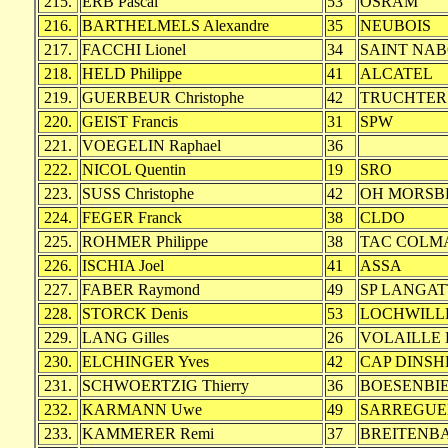
215.
ERB Pascal
53
OSRAM
216.
BARTHELMELS Alexandre
35
NEUBOIS
217.
FACCHI Lionel
34
SAINT NA
218.
HELD Philippe
41
ALCATEL
219.
GUERBEUR Christophe
42
TRUCHTER
220.
GEIST Francis
31
SPW
221.
VOEGELIN Raphael
36
222.
NICOL Quentin
19
SRO
223.
SUSS Christophe
42
OH MORSB
224.
FEGER Franck
38
CLDO
225.
ROHMER Philippe
38
TAC COLM
226.
ISCHIA Joel
41
ASSA
227.
FABER Raymond
49
SP LANGAT
228.
STORCK Denis
53
LOCHWILL
229.
LANG Gilles
26
VOLAILLE
230.
ELCHINGER Yves
42
CAP DINSH
231.
SCHWOERTZIG Thierry
36
BOESENBI
232.
KARMANN Uwe
49
SARREGUE
233.
KAMMERER Remi
37
BREITENB