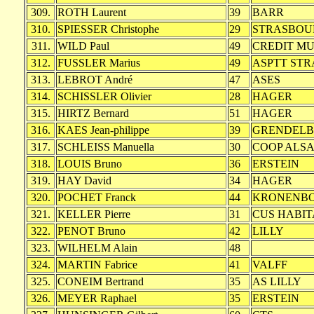
309.
ROTH Laurent
39
BARR
310.
SPIESSER Christophe
29
STRASBOU
311.
WILD Paul
49
CREDIT M
312.
FUSSLER Marius
49
ASPTT ST
313.
LEBROT André
47
ASES
314.
SCHISSLER Olivier
28
HAGER
315.
HIRTZ Bernard
51
HAGER
316.
KAES Jean-philippe
39
GRENDEL
317.
SCHLEISS Manuella
30
COOP ALS
318.
LOUIS Bruno
36
ERSTEIN
319.
HAY David
34
HAGER
320.
POCHET Franck
44
KRONENB
321.
KELLER Pierre
31
CUS HABIT
322.
PENOT Bruno
42
LILLY
323.
WILHELM Alain
48
324.
MARTIN Fabrice
41
VALFF
325.
CONEIM Bertrand
35
AS LILLY
326.
MEYER Raphael
35
ERSTEIN