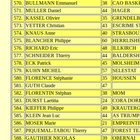
570.
BULLMANN Emmanuel
38
CAO BASK
571.
MULLER Daniel
44
HAGER
572.
KASSEL Olivier
35
GRENDEL
573.
VETTER Christian
43
ESCRIME 
574.
KNAUS Anne
40
STRASBOU
575.
BLANCHER Philippe
60
HERRLISH
576.
RICHARD Eric
48
ILLKIRCH
577.
SCHNEIDER Thierry
44
BALDERSH
578.
ECK Patrick
45
MOLSHEIM
579.
KUHN MICHEL
57
SELESTAT
580.
FLORENCE Stéphanie
35
HOUSSEN
581.
GUTH Claude
47
582.
FLORENTIN Stéphan
38
MOM
583.
DURST Laetitia
24
CORA DOR
584.
KIEFFER Philippe
49
KRAUTERG
585.
KLEIN Jean Luc
44
AS TRIUM
586.
MOSER Marie
21
EMPREINTE
587.
PIQUEMAL-TABOU Thierry
47
FOREST T
588.
GAUTHIER NICOLAS
39
OBERNAI