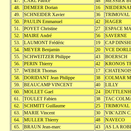
47.
CARL Patrice
48
MESSIER B
48.
DEMEER Dorian
16
NIEDERNA
49.
SCHNEIDER Xavier
36
TRIMOVAL
50.
PAULIN Emmanuel
42
HAGER
51.
POYET Christine
27
ESPACE M
52.
MAIRE André
56
SAVERNE
53.
LAUMONT Frédéric
19
CAP DINSH
54.
MEYER Benjamin
20
VCE DORL
55.
SCHWEITZER Philippe
43
BOERSCH
56.
PERIN Thierry
42
KRONOS T
57.
WEBER Thomas
17
CHATENOI
58.
DORIDANT Jean Philippe
38
COLMAR M
59.
BEAUCAMP VINCENT
40
LILLY
60.
MOLLET Gael
24
DUTTLENH
61.
TOULET Fabien
38
TAC COLM
62.
SCHMITT Guillaume
25
TRIMOVAL
63.
MARIE Vincent
30
VIK'AZIN 
64.
MULLER Thierry
48
NAVECO
65.
BRAUN Jean-marc
43
AS LA RO