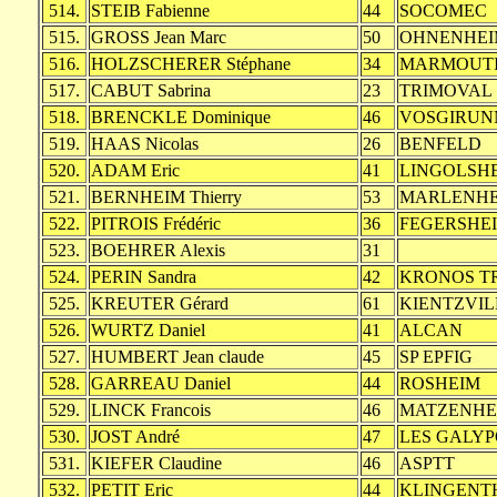
514.
STEIB Fabienne
44
SOCOMEC
515.
GROSS Jean Marc
50
OHNENHEI
516.
HOLZSCHERER Stéphane
34
MARMOUT
517.
CABUT Sabrina
23
TRIMOVAL
518.
BRENCKLE Dominique
46
VOSGIRUN
519.
HAAS Nicolas
26
BENFELD
520.
ADAM Eric
41
LINGOLSH
521.
BERNHEIM Thierry
53
MARLENHE
522.
PITROIS Frédéric
36
FEGERSHE
523.
BOEHRER Alexis
31
524.
PERIN Sandra
42
KRONOS T
525.
KREUTER Gérard
61
KIENTZVIL
526.
WURTZ Daniel
41
ALCAN
527.
HUMBERT Jean claude
45
SP EPFIG
528.
GARREAU Daniel
44
ROSHEIM
529.
LINCK Francois
46
MATZENHE
530.
JOST André
47
LES GALYP
531.
KIEFER Claudine
46
ASPTT
532.
PETIT Eric
44
KLINGENT