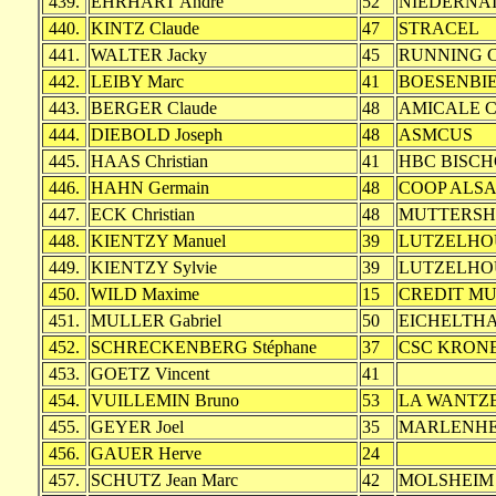
439.
EHRHART André
52
NIEDERNA
440.
KINTZ Claude
47
STRACEL
441.
WALTER Jacky
45
RUNNING C
442.
LEIBY Marc
41
BOESENBI
443.
BERGER Claude
48
AMICALE C
444.
DIEBOLD Joseph
48
ASMCUS
445.
HAAS Christian
41
HBC BISCH
446.
HAHN Germain
48
COOP ALS
447.
ECK Christian
48
MUTTERSH
448.
KIENTZY Manuel
39
LUTZELHO
449.
KIENTZY Sylvie
39
LUTZELHO
450.
WILD Maxime
15
CREDIT M
451.
MULLER Gabriel
50
EICHELTH
452.
SCHRECKENBERG Stéphane
37
CSC KRON
453.
GOETZ Vincent
41
454.
VUILLEMIN Bruno
53
LA WANTZ
455.
GEYER Joel
35
MARLENHE
456.
GAUER Herve
24
457.
SCHUTZ Jean Marc
42
MOLSHEIM