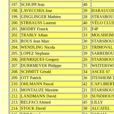
197.
SCHUPP Jean
48
198.
LAVECCHIA Jose
39
HARAUCO
199.
GINGLINGER Mathieu
28
STRASBOU
200.
STRHAUSS Laurent
40
VÉLO CLU
201.
MODRY Franck
35
F4P
202.
TRABLY Alban
33
MOLSHEIM
203.
ROUS Jean Marc
30
STARSBOU
204.
WENDLING Nicola
23
TRIMOVAL
205.
LOPEZ Stephane
39
SARREBO
206.
HENRIQUES Gregory
26
STARSBOU
207.
DURRMEYER Philippe
35
WEITERSW
208.
SCHMITT Gérald
34
ASCEE 67
209.
OTT Patrick
36
ITENHEIM
210.
OHLMANN Pascal
42
CAP LIBER
211.
MONTAUZE Maxime
21
STARSBOU
212.
LANDMANN David
33
SUNDHOU
213.
BELFACI Ahmed
45
LILLY
214.
STOCK David
38
ALCATEL