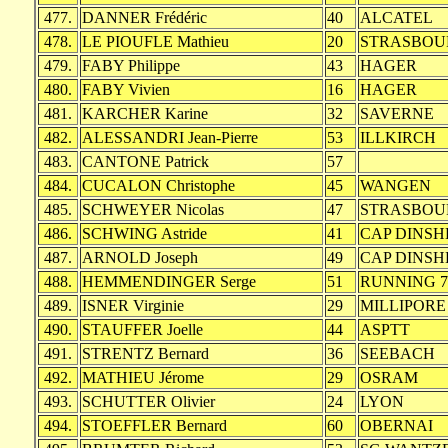
477.
DANNER Frédéric
40
ALCATEL
478.
LE PIOUFLE Mathieu
20
STRASBOU
479.
FABY Philippe
43
HAGER
480.
FABY Vivien
16
HAGER
481.
KARCHER Karine
32
SAVERNE
482.
ALESSANDRI Jean-Pierre
53
ILLKIRCH
483.
CANTONE Patrick
57
484.
CUCALON Christophe
45
WANGEN
485.
SCHWEYER Nicolas
47
STRASBOU
486.
SCHWING Astride
41
CAP DINSH
487.
ARNOLD Joseph
49
CAP DINSH
488.
HEMMENDINGER Serge
51
RUNNING 7
489.
ISNER Virginie
29
MILLIPORE
490.
STAUFFER Joelle
44
ASPTT
491.
STRENTZ Bernard
36
SEEBACH
492.
MATHIEU Jérome
29
OSRAM
493.
SCHUTTER Olivier
24
LYON
494.
STOEFFLER Bernard
60
OBERNAI