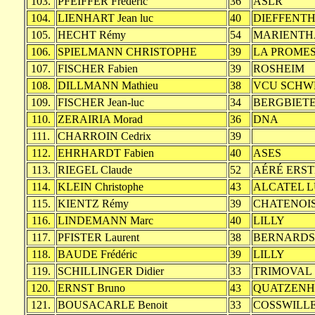
103.
PFEIFFER Frederic
36
ASLR
104.
LIENHART Jean luc
40
DIEFFENT
105.
HECHT Rémy
54
MARIENTH
106.
SPIELMANN CHRISTOPHE
39
LA PROMES
107.
FISCHER Fabien
39
ROSHEIM
108.
DILLMANN Mathieu
38
VCU SCHW
109.
FISCHER Jean-luc
34
BERGBIET
110.
ZERAIRIA Morad
36
DNA
111.
CHARROIN Cedrix
39
112.
EHRHARDT Fabien
40
ASES
113.
RIEGEL Claude
52
AÉRÉ ERST
114.
KLEIN Christophe
43
ALCATEL 
115.
KIENTZ Rémy
39
CHATENOI
116.
LINDEMANN Marc
40
LILLY
117.
PFISTER Laurent
38
BERNARDS
118.
BAUDE Frédéric
39
LILLY
119.
SCHILLINGER Didier
33
TRIMOVAL
120.
ERNST Bruno
43
QUATZENH
121.
BOUSACARLE Benoit
33
COSSWILL