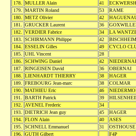
178.
MULLER Alain
41
ECKWERSH
179.
MARTIN Roland
53
RAME
180.
METZ Olivier
42
HAGUENA
181.
GRUCKER Laurent
36
GOXWILLE
182.
VERDIER Fabrice
34
LA WANTZ
183.
SCHIRMANN Philippe
42
BISCHHEI
184.
ESSELIN Gilles
49
CYCLO CL
185.
UHL Vincent
28
186.
SCHWING Daniel
42
NIEDERNA
187.
RINGEISEN David
36
OBERNAI
188.
LIENHARDT THIERRY
38
HAGER
189.
FREBOURG Jean-marc
38
COLMAR
190.
MATHIEU Eric
46
NIEDERMO
191.
BARTH Patrick
39
HILSENHE
192.
AVENEL Frederic
34
193.
DIETRICH Jean guy
45
HAGER
194.
FLON Alain
40
ASES
195.
SCHNELL Emmanuel
31
OSTHOUSE
196.
GUTH Gilbert
F4P