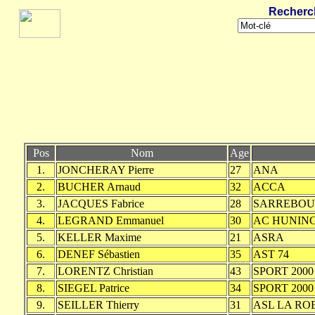
Recherc
Pos
Nom
Age
1.
JONCHERAY Pierre
27
ANA
2.
BUCHER Arnaud
32
ACCA
3.
JACQUES Fabrice
28
SARREBO
4.
LEGRAND Emmanuel
30
AC HUNIN
5.
KELLER Maxime
21
ASRA
6.
DENEF Sébastien
35
AST 74
7.
LORENTZ Christian
43
SPORT 2000
8.
SIEGEL Patrice
34
SPORT 2000
9.
SEILLER Thierry
31
ASL LA RO