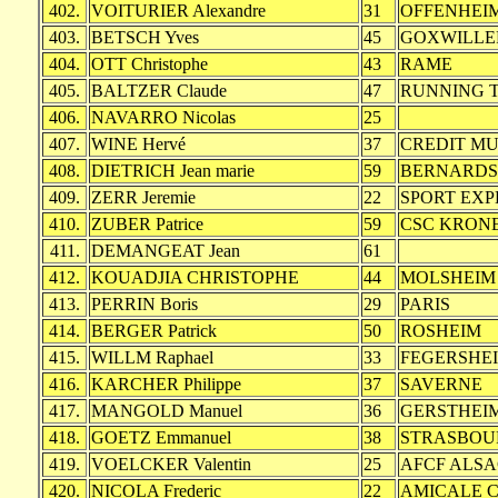
402.
VOITURIER Alexandre
31
OFFENHEI
403.
BETSCH Yves
45
GOXWILLE
404.
OTT Christophe
43
RAME
405.
BALTZER Claude
47
RUNNING 
406.
NAVARRO Nicolas
25
407.
WINE Hervé
37
CREDIT M
408.
DIETRICH Jean marie
59
BERNARDS
409.
ZERR Jeremie
22
SPORT EX
410.
ZUBER Patrice
59
CSC KRON
411.
DEMANGEAT Jean
61
412.
KOUADJIA CHRISTOPHE
44
MOLSHEIM
413.
PERRIN Boris
29
PARIS
414.
BERGER Patrick
50
ROSHEIM
415.
WILLM Raphael
33
FEGERSHE
416.
KARCHER Philippe
37
SAVERNE
417.
MANGOLD Manuel
36
GERSTHEI
418.
GOETZ Emmanuel
38
STRASBOU
419.
VOELCKER Valentin
25
AFCF ALS
420.
NICOLA Frederic
22
AMICALE C