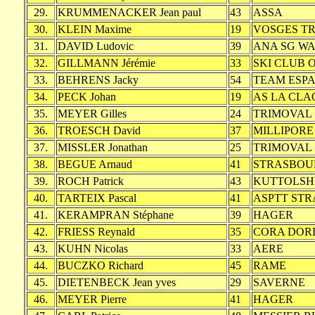
29.
KRUMMENACKER Jean paul
43
ASSA
30.
KLEIN Maxime
19
VOSGES T
31.
DAVID Ludovic
39
ANA SG W
32.
GILLMANN Jérémie
33
SKI CLUB
33.
BEHRENS Jacky
54
TEAM ESP
34.
PECK Johan
19
AS LA CL
35.
MEYER Gilles
24
TRIMOVAL
36.
TROESCH David
37
MILLIPORE
37.
MISSLER Jonathan
25
TRIMOVAL
38.
BEGUE Arnaud
41
STRASBOU
39.
ROCH Patrick
43
KUTTOLSH
40.
TARTEIX Pascal
41
ASPTT ST
41.
KERAMPRAN Stéphane
39
HAGER
42.
FRIESS Reynald
35
CORA DOR
43.
KUHN Nicolas
33
AERE
44.
BUCZKO Richard
45
RAME
45.
DIETENBECK Jean yves
29
SAVERNE
46.
MEYER Pierre
41
HAGER