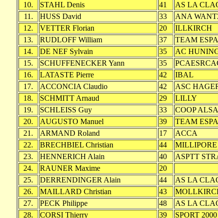
10.
STAHL Denis
41
AS LA CL
11.
HUSS David
33
ANA WANT
12.
VETTER Florian
20
ILLKIRCH
13.
RUDLOFF William
37
TEAM ESP
14.
DE NEF Sylvain
35
AC HUNIN
15.
SCHUFFENECKER Yann
35
PCAESRCA
16.
LATASTE Pierre
42
IBAL
17.
ACCONCIA Claudio
42
ASC HAGE
18.
SCHMITT Arnaud
29
LILLY
19.
SCHLEISS Guy
33
COOP ALS
20.
AUGUSTO Manuel
39
TEAM ESP
21.
ARMAND Roland
17
ACCA
22.
BRECHBIEL Christian
44
MILLIPORE
23.
HENNERICH Alain
40
ASPTT ST
24.
RAUNER Maxime
20
25.
DERRENDINGER Alain
44
AS LA CL
26.
MAILLARD Christian
43
MOLLKIRC
27.
PECK Philippe
48
AS LA CL
28.
CORSI Thierry
39
SPORT 2000