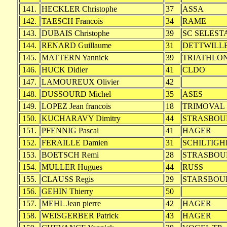
141.
HECKLER Christophe
37
ASSA
142.
TAESCH Francois
34
RAME
143.
DUBAIS Christophe
39
SC SELEST
144.
RENARD Guillaume
31
DETTWILL
145.
MATTERN Yannick
39
TRIATHLO
146.
HUCK Didier
41
CLDO
147.
LAMOUREUX Olivier
42
148.
DUSSOURD Michel
35
ASES
149.
LOPEZ Jean francois
18
TRIMOVAL
150.
KUCHARAVY Dimitry
44
STRASBOU
151.
PFENNIG Pascal
41
HAGER
152.
FERAILLE Damien
31
SCHILTIGH
153.
BOETSCH Remi
28
STRASBOU
154.
MULLER Hugues
44
RUSS
155.
CLAUSS Regis
29
STARSBOU
156.
GEHIN Thierry
50
157.
MEHL Jean pierre
42
HAGER
158.
WEISGERBER Patrick
43
HAGER