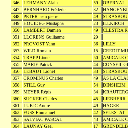
346.
LEHMANN Alain
59
OBERNAI
347.
BERNHARD Frédéric
32
HANGENBI
348.
PETER Jean pierre
49
STRASBOU
349.
HOUIDEG Mustapha
23
ILLKIRCH
350.
LAMBERT Damien
49
CLESTRA 
351.
LLORENS Guillaume
29
352.
PROVOST Yann
36
LILLY
353.
WILD Romain
15
CREDIT M
354.
TRAPP Lionel
50
AMICALE C
355.
MARIE Patrick
44
CONSEIL 
356.
LEBAUT Lionel
33
STRASBOU
357.
CROMINUS Charles
49
AS LA CL
358.
STILL Guy
54
DINSHEIM
359.
MEYER Régis
34
KRAUTERG
360.
SUCKER Charles
45
LIEBHERR
361.
LUKIC André
49
HAGER
362.
FUSS Emmanuel
42
SELESTAT
363.
SALVIAC PASCAL
43
AMICALE C
364.
LAUNAY Gael
17
GRENDEL