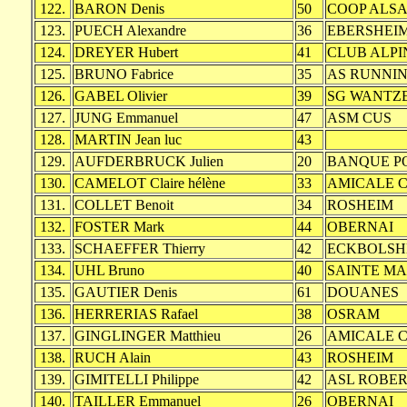
122.
BARON Denis
50
COOP ALS
123.
PUECH Alexandre
36
EBERSHEI
124.
DREYER Hubert
41
CLUB ALPI
125.
BRUNO Fabrice
35
AS RUNNIN
126.
GABEL Olivier
39
SG WANTZ
127.
JUNG Emmanuel
47
ASM CUS
128.
MARTIN Jean luc
43
129.
AUFDERBRUCK Julien
20
BANQUE P
130.
CAMELOT Claire hélène
33
AMICALE C
131.
COLLET Benoit
34
ROSHEIM
132.
FOSTER Mark
44
OBERNAI
133.
SCHAEFFER Thierry
42
ECKBOLSH
134.
UHL Bruno
40
SAINTE MA
135.
GAUTIER Denis
61
DOUANES
136.
HERRERIAS Rafael
38
OSRAM
137.
GINGLINGER Matthieu
26
AMICALE C
138.
RUCH Alain
43
ROSHEIM
139.
GIMITELLI Philippe
42
ASL ROBE
140.
TAILLER Emmanuel
26
OBERNAI