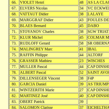
66.
VIOLET Henri
48
AS LA CL
67.
ELVERS Nicolas
34
VC ECKWE
68.
VATTAUT Didier
38
LALAYE
69.
MARGGRAF Didier
43
FOULES DE
70.
BLAES Bernard
45
DABO
71.
STOYANOV Charles
38
SGW TRIA
72.
KLUR Michel
45
COLMAR M
73.
RUDLOFF Gerard
58
SR OBERNA
74.
MALINGREY Marc
41
IBAL
75.
RAFFIN Philippe
44
ALTORF
76.
GRASSER Mathieu
23
WISCHES
77.
MULLER Pascal
44
CAP DINSH
78.
ALBERT Pascal
52
SAINT AVO
79.
DILLENSEGER Vincent
38
F4P
80.
GARCIA Daniel
39
AS TRIUM
81.
WINTZERITH Marie
27
CAP DINSH
82.
MARTINEZ José
40
CAP DINSH
83.
OBERT Patrick
39
84.
SALOMON Clarisse
37
EICHELTH