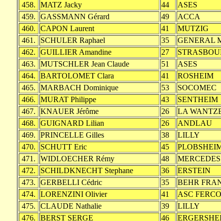
458.
MATZ Jacky
44
ASES
459.
GASSMANN Gérard
49
ACCA
460.
CAPON Laurent
41
MUTZIG
461.
SCHULER Raphael
35
GENERAL 
462.
GUILLIER Amandine
27
STRASBOU
463.
MUTSCHLER Jean Claude
51
ASES
464.
BARTOLOMET Clara
41
ROSHEIM
465.
MARBACH Dominique
53
SOCOMEC
466.
MURAT Philippe
43
SENTHEIM
467.
KNAUER Jérôme
26
LA WANTZ
468.
GUIGNARD Lilian
26
ANDLAU
469.
PRINCELLE Gilles
38
LILLY
470.
SCHUTT Eric
45
PLOBSHEI
471.
WIDLOECHER Rémy
48
MERCEDES
472.
SCHILDKNECHT Stephane
36
ERSTEIN
473.
GERBELLI Cédric
35
BEHR FRA
474.
LORENZINI Olivier
41
ASC FERC
475.
CLAUDE Nathalie
39
LILLY
476.
BERST SERGE
46
ERGERSHE