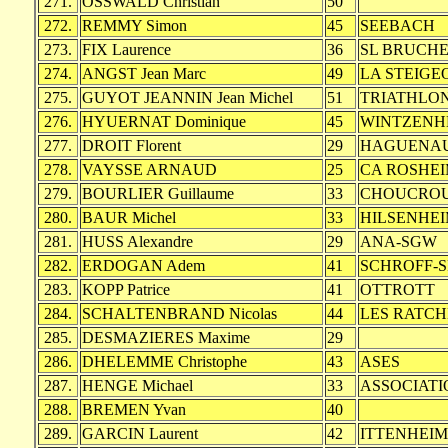
271.
OSSWALD Christian
50
272.
REMMY Simon
45
SEEBACH
273.
FIX Laurence
36
SL BRUCH
274.
ANGST Jean Marc
49
LA STEIGE
275.
GUYOT JEANNIN Jean Michel
51
TRIATHLON
276.
HYUERNAT Dominique
45
WINTZENH
277.
DROIT Florent
29
HAGUENA
278.
VAYSSE ARNAUD
25
CA ROSHEI
279.
BOURLIER Guillaume
33
CHOUCROU
280.
BAUR Michel
33
HILSENHE
281.
HUSS Alexandre
29
ANA-SGW
282.
ERDOGAN Adem
41
SCHROFF-
283.
KOPP Patrice
41
OTTROTT
284.
SCHALTENBRAND Nicolas
44
LES RATC
285.
DESMAZIERES Maxime
29
286.
DHELEMME Christophe
43
ASES
287.
HENGE Michael
33
ASSOCIATI
288.
BREMEN Yvan
40
289.
GARCIN Laurent
42
ITTENHEIM