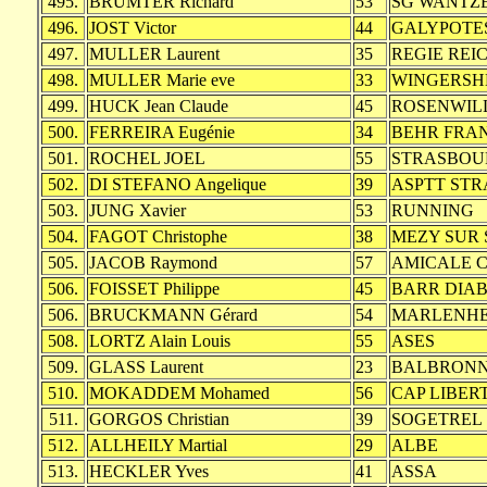
495.
BRUMTER Richard
53
SG WANTZ
496.
JOST Victor
44
GALYPOTE
497.
MULLER Laurent
35
REGIE REI
498.
MULLER Marie eve
33
WINGERSH
499.
HUCK Jean Claude
45
ROSENWIL
500.
FERREIRA Eugénie
34
BEHR FRA
501.
ROCHEL JOEL
55
STRASBOU
502.
DI STEFANO Angelique
39
ASPTT ST
503.
JUNG Xavier
53
RUNNING
504.
FAGOT Christophe
38
MEZY SUR 
505.
JACOB Raymond
57
AMICALE C
506.
FOISSET Philippe
45
BARR DIA
506.
BRUCKMANN Gérard
54
MARLENHE
508.
LORTZ Alain Louis
55
ASES
509.
GLASS Laurent
23
BALBRON
510.
MOKADDEM Mohamed
56
CAP LIBER
511.
GORGOS Christian
39
SOGETREL
512.
ALLHEILY Martial
29
ALBE
513.
HECKLER Yves
41
ASSA