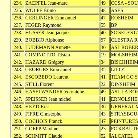
234.
ZAEPFEL Jean-marc
49
CCSA - SO
235.
WOLFF Bruno
48
ASES
236.
GERLINGER Emmanuel
47
ROSHEIM
237.
FEGER Raymond
55
BP
238.
HUSSER Jean jacques
40
SC SELEST
239.
BOBBIO Alphonse
57
CLESTRA 
240.
LUDEMANN Annette
36
ASL ROBE
241.
COMINOTTO Tristan
19
MOLSHEIM 
242.
HAZARD Grégory
34
BISCHHEI
243.
GEORGES Emmanuel
35
LILLY
244.
ESCOBEDO Laurent
41
TEAM GO 
245.
STILL Florent
22
DINSHEIM
246.
HASELWANDER Veronique
49
ASL LA RO
247.
SPEISSER Jean michel
41
ERNOLSHE
248.
HEYD Eric
36
GENERAL 
249.
FIFRE Christophe
43
STRASBOU
250.
COCHOIS Franck
47
PEINTURES
251.
GOEPP Maxime
23
FC KRAUT
252.
SCHMITT Claude
52
ALCATEL