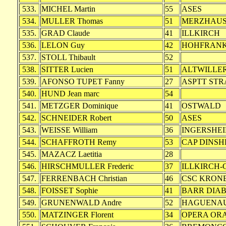
533.
MICHEL Martin
55
ASES
534.
MULLER Thomas
51
MERZHAU
535.
GRAD Claude
41
ILLKIRCH
536.
LELON Guy
42
HOHFRAN
537.
STOLL Thibault
52
538.
SITTER Lucien
51
ALTWILLE
539.
AFONSO TUPET Fanny
27
ASPTT ST
540.
HUND Jean marc
54
541.
METZGER Dominique
41
OSTWALD
542.
SCHNEIDER Robert
50
ASES
543.
WEISSE William
36
INGERSHE
544.
SCHAFFROTH Remy
53
CAP DINSH
545.
MAZACZ Laetitia
28
546.
HIRSCHMULLER Frederic
37
ILLKIRCH
547.
FERRENBACH Christian
46
CSC KRON
548.
FOISSET Sophie
41
BARR DIA
549.
GRUNENWALD Andre
52
HAGUENA
550.
MATZINGER Florent
34
OPERA OR