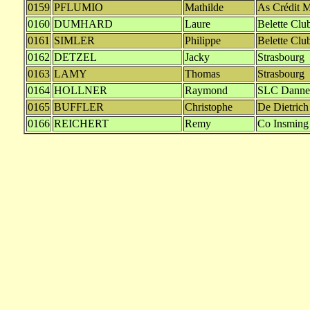
0159
PFLUMIO
Mathilde
As Crédit M
0160
DUMHARD
Laure
Belette Clu
0161
SIMLER
Philippe
Belette Clu
0162
DETZEL
Jacky
Strasbourg
0163
LAMY
Thomas
Strasbourg
0164
HOLLNER
Raymond
SLC Danne 
0165
BUFFLER
Christophe
De Dietric
0166
REICHERT
Remy
Co Insming