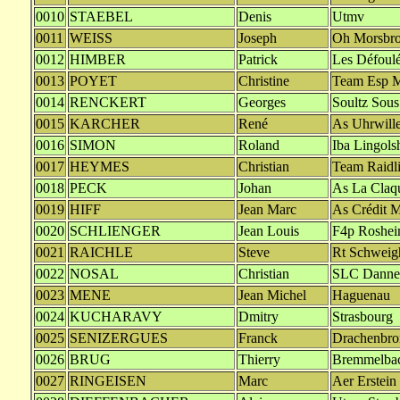
0010
STAEBEL
Denis
Utmv
0011
WEISS
Joseph
Oh Morsbr
0012
HIMBER
Patrick
Les Défoulé
0013
POYET
Christine
Team Esp M
0014
RENCKERT
Georges
Soultz Sous
0015
KARCHER
René
As Uhrwille
0016
SIMON
Roland
Iba Lingols
0017
HEYMES
Christian
Team Raidli
0018
PECK
Johan
As La Claqu
0019
HIFF
Jean Marc
As Crédit M
0020
SCHLIENGER
Jean Louis
F4p Roshe
0021
RAICHLE
Steve
Rt Schweig
0022
NOSAL
Christian
SLC Danne 
0023
MENE
Jean Michel
Haguenau
0024
KUCHARAVY
Dmitry
Strasbourg
0025
SENIZERGUES
Franck
Drachenbro
0026
BRUG
Thierry
Bremmelba
0027
RINGEISEN
Marc
Aer Erstein