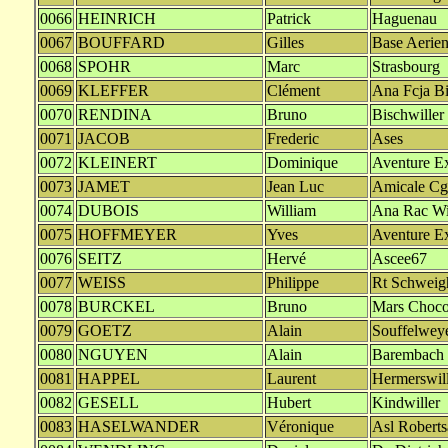
0066
HEINRICH
Patrick
Haguenau
0067
BOUFFARD
Gilles
Base Aerie
0068
SPOHR
Marc
Strasbourg
0069
KLEFFER
Clément
Ana Fcja Bi
0070
RENDINA
Bruno
Bischwiller
0071
JACOB
Frederic
Ases
0072
KLEINERT
Dominique
Aventure E
0073
JAMET
Jean Luc
Amicale Cg
0074
DUBOIS
William
Ana Rac W
0075
HOFFMEYER
Yves
Aventure E
0076
SEITZ
Hervé
Ascee67
0077
WEISS
Philippe
Rt Schweig
0078
BURCKEL
Bruno
Mars Choco
0079
GOETZ
Alain
Souffelwey
0080
NGUYEN
Alain
Barembach
0081
HAPPEL
Laurent
Hermerswill
0082
GESELL
Hubert
Kindwiller
0083
HASELWANDER
Véronique
Asl Roberts