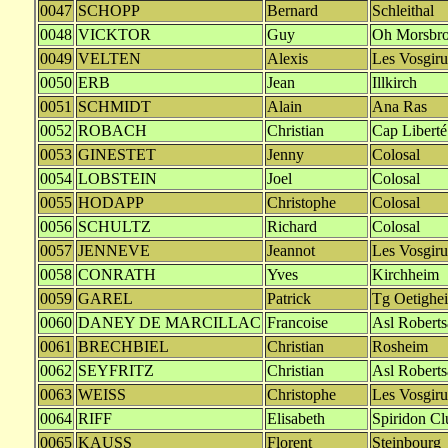
0047
SCHOPP
Bernard
Schleithal
0048
VICKTOR
Guy
Oh Morsbr
0049
VELTEN
Alexis
Les Vosgiru
0050
ERB
Jean
Illkirch
0051
SCHMIDT
Alain
Ana Ras
0052
ROBACH
Christian
Cap Liberté
0053
GINESTET
Jenny
Colosal
0054
LOBSTEIN
Joel
Colosal
0055
HODAPP
Christophe
Colosal
0056
SCHULTZ
Richard
Colosal
0057
JENNEVE
Jeannot
Les Vosgiru
0058
CONRATH
Yves
Kirchheim
0059
GAREL
Patrick
Tg Oetighe
0060
DANEY DE MARCILLAC
Francoise
Asl Roberts
0061
BRECHBIEL
Christian
Rosheim
0062
SEYFRITZ
Christian
Asl Roberts
0063
WEISS
Christophe
Les Vosgiru
0064
RIFF
Elisabeth
Spiridon Cl
0065
KAUSS
Florent
Steinbourg