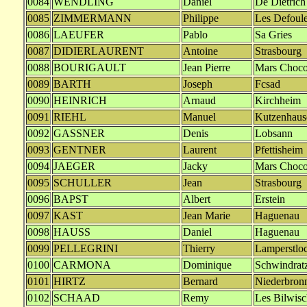
0084
WENDLING
Daniel
De Dietric
0085
ZIMMERMANN
Philippe
Les Defoule
0086
LAEUFER
Pablo
Sa Gries
0087
DIDIERLAURENT
Antoine
Strasbourg
0088
BOURIGAULT
Jean Pierre
Mars Choco
0089
BARTH
Joseph
Fcsad
0090
HEINRICH
Arnaud
Kirchheim
0091
RIEHL
Manuel
Kutzenhaus
0092
GASSNER
Denis
Lobsann
0093
GENTNER
Laurent
Pfettisheim
0094
JAEGER
Jacky
Mars Choco
0095
SCHULLER
Jean
Strasbourg
0096
BAPST
Albert
Erstein
0097
KAST
Jean Marie
Haguenau
0098
HAUSS
Daniel
Haguenau
0099
PELLEGRINI
Thierry
Lamperstlo
0100
CARMONA
Dominique
Schwindrat
0101
HIRTZ
Bernard
Niederbronn
0102
SCHAAD
Remy
Les Bilwis