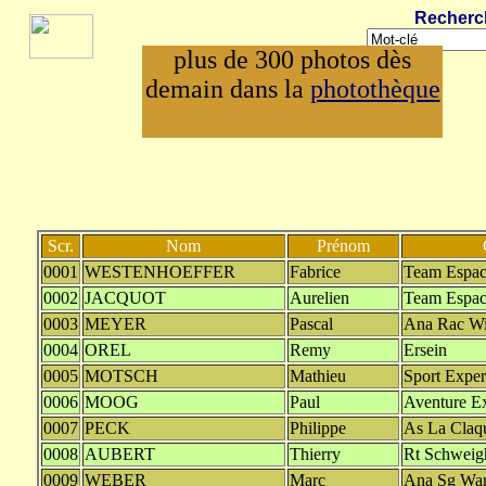
Recherc
plus de 300 photos dès
demain dans la
photothèque
Scr.
Nom
Prénom
0001
WESTENHOEFFER
Fabrice
Team Espac
0002
JACQUOT
Aurelien
Team Espac
0003
MEYER
Pascal
Ana Rac W
0004
OREL
Remy
Ersein
0005
MOTSCH
Mathieu
Sport Expe
0006
MOOG
Paul
Aventure E
0007
PECK
Philippe
As La Claqu
0008
AUBERT
Thierry
Rt Schweig
0009
WEBER
Marc
Ana Sg Wan