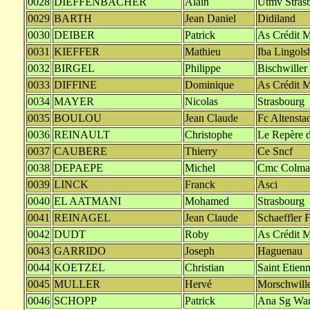
0028
DIEFFENBACHER
Alain
Utmv Stras
0029
BARTH
Jean Daniel
Didiland
0030
DEIBER
Patrick
As Crédit M
0031
KIEFFER
Mathieu
Iba Lingols
0032
BIRGEL
Philippe
Bischwiller
0033
DIFFINE
Dominique
As Crédit M
0034
MAYER
Nicolas
Strasbourg
0035
BOULOU
Jean Claude
Fc Altensta
0036
REINAULT
Christophe
Le Repère d
0037
CAUBERE
Thierry
Ce Sncf
0038
DEPAEPE
Michel
Cmc Colma
0039
LINCK
Franck
Asci
0040
EL AATMANI
Mohamed
Strasbourg
0041
REINAGEL
Jean Claude
Schaeffler 
0042
DUDT
Roby
As Crédit M
0043
GARRIDO
Joseph
Haguenau
0044
KOETZEL
Christian
Saint Etien
0045
MULLER
Hervé
Morschwill
0046
SCHOPP
Patrick
Ana Sg Wan