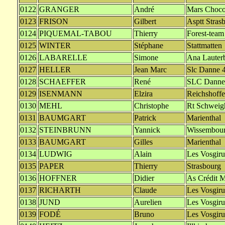
0122
GRANGER
André
Mars Choco
0123
FRISON
Gilbert
Asptt Stras
0124
PIQUEMAL-TABOU
Thierry
Forest-team
0125
WINTER
Stéphane
Stattmatten
0126
LABARELLE
Simone
Ana Lauter
0127
HELLER
Jean Marc
Slc Danne 4
0128
SCHAEFFER
René
SLC Danne 
0129
ISENMANN
Elzira
Reichshoff
0130
MEHL
Christophe
Rt Schweig
0131
BAUMGART
Patrick
Marienthal
0132
STEINBRUNN
Yannick
Wissembou
0133
BAUMGART
Gilles
Marienthal
0134
LUDWIG
Alain
Les Vosgiru
0135
PAPER
Thierry
Strasbourg
0136
HOFFNER
Didier
As Crédit M
0137
RICHARTH
Claude
Les Vosgiru
0138
JUND
Aurelien
Les Vosgiru
0139
FODÉ
Bruno
Les Vosgiru