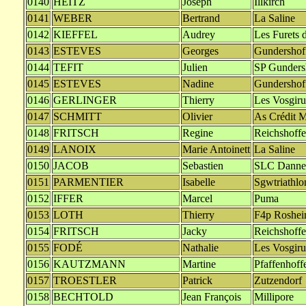
0140
HEITZ
Joseph
Illkirch
0141
WEBER
Bertrand
La Saline
0142
KIEFFEL
Audrey
Les Furets d
0143
ESTEVES
Georges
Gundershof
0144
TEFIT
Julien
SP Gunders
0145
ESTEVES
Nadine
Gundershof
0146
GERLINGER
Thierry
Les Vosgiru
0147
SCHMITT
Olivier
As Crédit M
0148
FRITSCH
Regine
Reichshoff
0149
LANOIX
Marie Antoinett
La Saline
0150
JACOB
Sebastien
SLC Danne 
0151
PARMENTIER
Isabelle
Sgwtriathlo
0152
IFFER
Marcel
Puma
0153
LOTH
Thierry
F4p Roshe
0154
FRITSCH
Jacky
Reichshoff
0155
FODÉ
Nathalie
Les Vosgiru
0156
KAUTZMANN
Martine
Pfaffenhoff
0157
TROESTLER
Patrick
Zutzendorf
0158
BECHTOLD
Jean François
Millipore