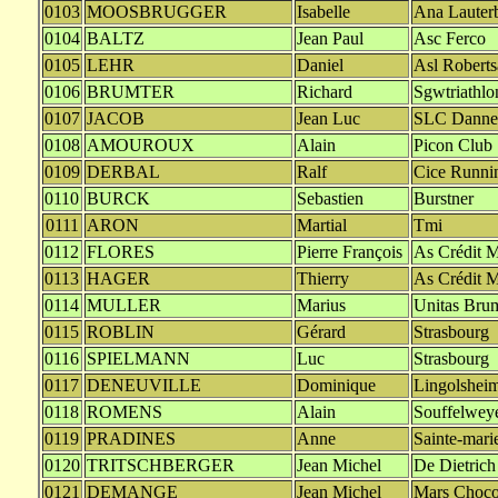
0103
MOOSBRUGGER
Isabelle
Ana Lauter
0104
BALTZ
Jean Paul
Asc Ferco
0105
LEHR
Daniel
Asl Roberts
0106
BRUMTER
Richard
Sgwtriathlo
0107
JACOB
Jean Luc
SLC Danne 
0108
AMOUROUX
Alain
Picon Club
0109
DERBAL
Ralf
Cice Runni
0110
BURCK
Sebastien
Burstner
0111
ARON
Martial
Tmi
0112
FLORES
Pierre François
As Crédit M
0113
HAGER
Thierry
As Crédit M
0114
MULLER
Marius
Unitas Bru
0115
ROBLIN
Gérard
Strasbourg
0116
SPIELMANN
Luc
Strasbourg
0117
DENEUVILLE
Dominique
Lingolshei
0118
ROMENS
Alain
Souffelwey
0119
PRADINES
Anne
Sainte-mari
0120
TRITSCHBERGER
Jean Michel
De Dietric
0121
DEMANGE
Jean Michel
Mars Choco