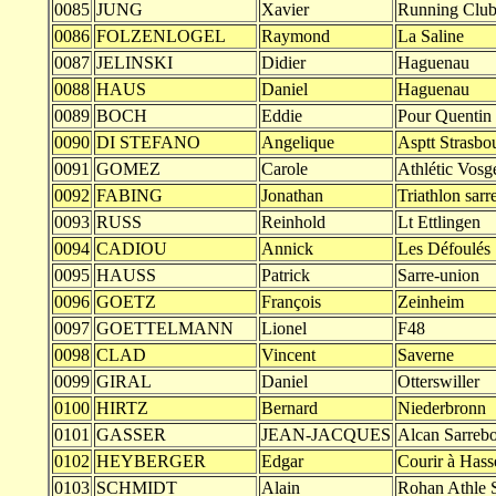
0085
JUNG
Xavier
Running Club
0086
FOLZENLOGEL
Raymond
La Saline
0087
JELINSKI
Didier
Haguenau
0088
HAUS
Daniel
Haguenau
0089
BOCH
Eddie
Pour Quentin
0090
DI STEFANO
Angelique
Asptt Strasbo
0091
GOMEZ
Carole
Athlétic Vos
0092
FABING
Jonathan
Triathlon sar
0093
RUSS
Reinhold
Lt Ettlingen
0094
CADIOU
Annick
Les Défoulés
0095
HAUSS
Patrick
Sarre-union
0096
GOETZ
François
Zeinheim
0097
GOETTELMANN
Lionel
F48
0098
CLAD
Vincent
Saverne
0099
GIRAL
Daniel
Otterswiller
0100
HIRTZ
Bernard
Niederbronn
0101
GASSER
JEAN-JACQUES
Alcan Sarreb
0102
HEYBERGER
Edgar
Courir à Hass
0103
SCHMIDT
Alain
Rohan Athle 