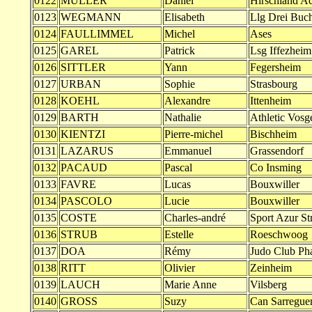
0122
MULLER
Daniel
Hirschland Ac
0123
WEGMANN
Elisabeth
Llg Drei Buc
0124
FAULLIMMEL
Michel
Ases
0125
GAREL
Patrick
Lsg Iffezheim
0126
SITTLER
Yann
Fegersheim
0127
URBAN
Sophie
Strasbourg
0128
KOEHL
Alexandre
Ittenheim
0129
BARTH
Nathalie
Athletic Vos
0130
KIENTZI
Pierre-michel
Bischheim
0131
LAZARUS
Emmanuel
Grassendorf
0132
PACAUD
Pascal
Co Insming
0133
FAVRE
Lucas
Bouxwiller
0134
PASCOLO
Lucie
Bouxwiller
0135
COSTE
Charles-andré
Sport Azur St
0136
STRUB
Estelle
Roeschwoog
0137
DOA
Rémy
Judo Club Ph
0138
RITT
Olivier
Zeinheim
0139
LAUCH
Marie Anne
Vilsberg
0140
GROSS
Suzy
Can Sarregue