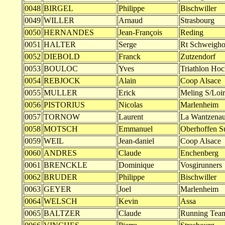
0048
BIRGEL
Philippe
Bischwiller
0049
WILLER
Arnaud
Strasbourg
0050
HERNANDES
Jean-François
Reding
0051
HALTER
Serge
Rt Schweigho
0052
DIEBOLD
Franck
Zutzendorf
0053
BOULOC
Yves
Triathlon Hoc
0054
REBJOCK
Alain
Coop Alsace
0055
MULLER
Erick
Meling S/Loir
0056
PISTORIUS
Nicolas
Marlenheim
0057
TORNOW
Laurent
La Wantzena
0058
MOTSCH
Emmanuel
Oberhoffen S
0059
WEIL
Jean-daniel
Coop Alsace
0060
ANDRES
Claude
Enchenberg
0061
BRENCKLE
Dominique
Vosgirunners
0062
BRUDER
Philippe
Bischwiller
0063
GEYER
Joel
Marlenheim
0064
WELSCH
Kevin
Assa
0065
BALTZER
Claude
Running Tea