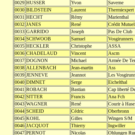
0029
HUSSER
Yvon
Saverne
0030
BILDSTEIN
Laurent
Thermiexpert
0031
HECHT
Rémy
Marienthal
0032
JANES
René
Crédit Mutuel
0033
GARRIDO
Joseph
Pas De Club
0034
SCHWOOB
Samuel
Vosgirunners
0035
HECKLER
Christophe
ASSA
0036
CHADELAUD
Vincent
Ascm
0037
DOGNON
Michael
Armée De Ter
0038
ALLENBACH
Jean-martin
Ass
0039
JENNEVE
Jeannot
Les Vosgirunn
0040
DIMNET
Serge
Eichelthal
0041
ROBACH
Bastian
Cap liberté De
0042
SITTER
Francis
Ana Fch
0043
WAGNER
René
Courir à Hase
0044
SCHEID
Cédric
Oberbronn
0045
KOHL
Gilles
Wingen S/M
0046
JACQUOT
Thierry
Ingwiller
0047
PERNOT
Nicolas
Ohlungen Ru