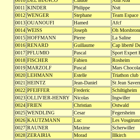
0010
DEL BIANCO
Claude
Ana Aba
0011
KINDER
Philippe
Nstt
0012
WENGER
Stephane
Team Espace 
0013
OUANOUFI
Hamed
Afcf
0014
WEISS
Joseph
Oh Morsbron
0015
HOFFMANN
Pierre
La Saline
0016
RENARD
Guillaume
Cap liberté De
0017
PFLUMIO
Pascal
Sport Expert
0018
FISCHER
Fabien
Rosheim
0019
MARZOLF
Pascal
Mars Chocola
0020
LEHMANN
Estelle
Triathon club
0021
HEINTZ
Jean-Daniel
St Jean Saver
0022
PFEIFFER
Frederic
Schiltigheim
0023
OLLIVIER-HENRY
Nicolas
Ingwiller
0024
FRIEN
Christian
Ostwald
0025
WENDLING
Cesar
Fegersheim
0026
KAUTZMANN
Luc
Les Vosgirunn
0027
RAUNER
Maxime
Scherwiller
0028
ZERAIRIA
Morad
Illkirch