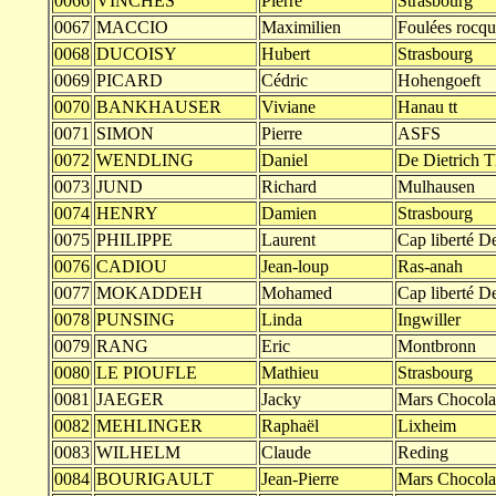
0066
VINCHES
Pierre
Strasbourg
0067
MACCIO
Maximilien
Foulées rocqu
0068
DUCOISY
Hubert
Strasbourg
0069
PICARD
Cédric
Hohengoeft
0070
BANKHAUSER
Viviane
Hanau tt
0071
SIMON
Pierre
ASFS
0072
WENDLING
Daniel
De Dietrich 
0073
JUND
Richard
Mulhausen
0074
HENRY
Damien
Strasbourg
0075
PHILIPPE
Laurent
Cap liberté De
0076
CADIOU
Jean-loup
Ras-anah
0077
MOKADDEH
Mohamed
Cap liberté De
0078
PUNSING
Linda
Ingwiller
0079
RANG
Eric
Montbronn
0080
LE PIOUFLE
Mathieu
Strasbourg
0081
JAEGER
Jacky
Mars Chocola
0082
MEHLINGER
Raphaël
Lixheim
0083
WILHELM
Claude
Reding
0084
BOURIGAULT
Jean-Pierre
Mars Chocola