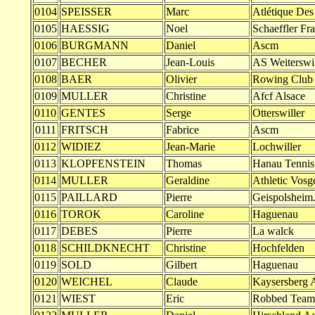
0104
SPEISSER
Marc
Atlétique De
0105
HAESSIG
Noel
Schaeffler Fr
0106
BURGMANN
Daniel
Ascm
0107
BECHER
Jean-Louis
AS Weiterswil
0108
BAER
Olivier
Rowing Club 
0109
MULLER
Christine
Afcf Alsace
0110
GENTES
Serge
Otterswiller
0111
FRITSCH
Fabrice
Ascm
0112
WIDIEZ
Jean-Marie
Lochwiller
0113
KLOPFENSTEIN
Thomas
Hanau Tennis
0114
MULLER
Geraldine
Athletic Vos
0115
PAILLARD
Pierre
Geispolsheim
0116
TOROK
Caroline
Haguenau
0117
DEBES
Pierre
La walck
0118
SCHILDKNECHT
Christine
Hochfelden
0119
SOLD
Gilbert
Haguenau
0120
WEICHEL
Claude
Kaysersberg 
0121
WIEST
Eric
Robbed Team