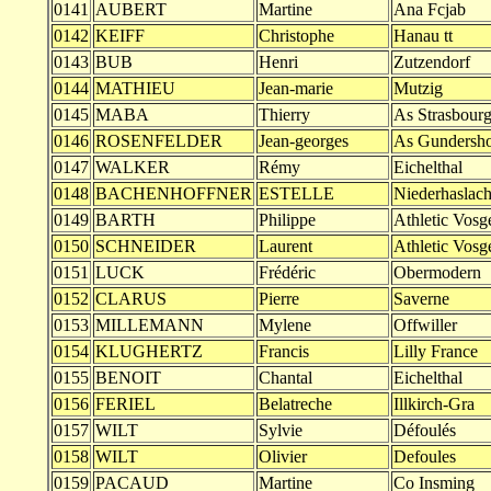
0141
AUBERT
Martine
Ana Fcjab
0142
KEIFF
Christophe
Hanau tt
0143
BUB
Henri
Zutzendorf
0144
MATHIEU
Jean-marie
Mutzig
0145
MABA
Thierry
As Strasbour
0146
ROSENFELDER
Jean-georges
As Gundersho
0147
WALKER
Rémy
Eichelthal
0148
BACHENHOFFNER
ESTELLE
Niederhaslac
0149
BARTH
Philippe
Athletic Vos
0150
SCHNEIDER
Laurent
Athletic Vos
0151
LUCK
Frédéric
Obermodern
0152
CLARUS
Pierre
Saverne
0153
MILLEMANN
Mylene
Offwiller
0154
KLUGHERTZ
Francis
Lilly France
0155
BENOIT
Chantal
Eichelthal
0156
FERIEL
Belatreche
Illkirch-Gra
0157
WILT
Sylvie
Défoulés
0158
WILT
Olivier
Defoules
0159
PACAUD
Martine
Co Insming