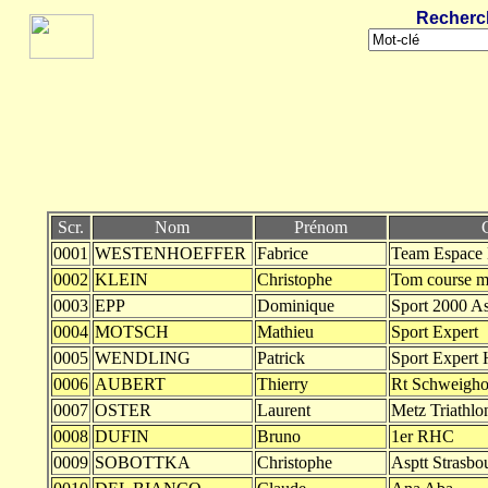
Recherc
Scr.
Nom
Prénom
0001
WESTENHOEFFER
Fabrice
Team Espace 
0002
KLEIN
Christophe
Tom course m
0003
EPP
Dominique
Sport 2000 As
0004
MOTSCH
Mathieu
Sport Expert
0005
WENDLING
Patrick
Sport Expert
0006
AUBERT
Thierry
Rt Schweigho
0007
OSTER
Laurent
Metz Triathlo
0008
DUFIN
Bruno
1er RHC
0009
SOBOTTKA
Christophe
Asptt Strasbo