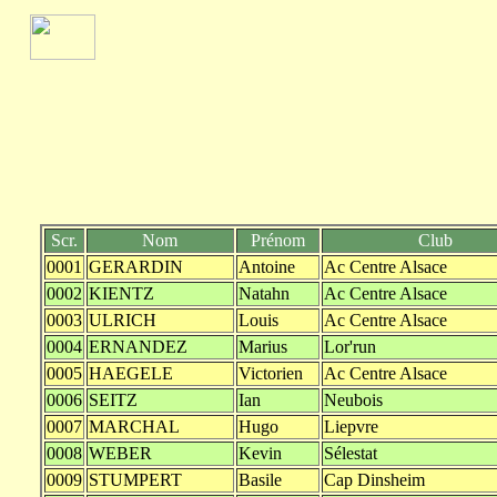
Scr.
Nom
Prénom
Club
0001
GERARDIN
Antoine
Ac Centre Alsace
0002
KIENTZ
Natahn
Ac Centre Alsace
0003
ULRICH
Louis
Ac Centre Alsace
0004
ERNANDEZ
Marius
Lor'run
0005
HAEGELE
Victorien
Ac Centre Alsace
0006
SEITZ
Ian
Neubois
0007
MARCHAL
Hugo
Liepvre
0008
WEBER
Kevin
Sélestat
0009
STUMPERT
Basile
Cap Dinsheim