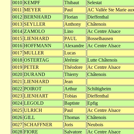
0010
KEMPF
Thibaut
Selestat
0011
MEYER
Paul
AC Vallée Ste Marie au
0012
BERNHARD
Florian
Dieffenthal
0013
SEYLLER
Anthony
Châtenois
0014
ZAMOLO
Lino
Ac Centre Alsace
0015
LIENHARD
PAUL
Bosselhausen
0016
HOFFMANN
Alexandre
Ac Centre Alsace
0017
MULLER
Lucas
0018
OSTERTAG
Jérémie
Lutte Châtenois
0019
PETER
Théodore
Ac Centre Alsace
0020
DURAND
Thierry
Châtenois
0021
LIENHARD
Jean
0022
POIROT
Arthur
Schiltigheim
0023
LIENHART
Tobias
Dieffenthal
0024
LEGOLD
Baptiste
Epfig
0025
ULRICH
Paul
Ac Centre Alsace
0026
GILL
Thomas
Châtenois
0027
SCHAFFNER
Joris
Neubois
0028
FIORE
Salvatore
Ac Centre Alsace