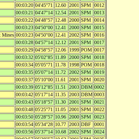
00:03:20
04'45''71
12.60
2001
SPM
0012
00:03:21
04'47''14
12.54
2001
SPM
0013
00:03:22
04'48''57
12.48
2000
SPM
0014
00:03:23
04'50''00
12.41
2000
SPM
0015
x Mines
00:03:23
04'50''00
12.41
2002
SPM
0016
00:03:28
04'57''14
12.12
2001
SPM
0017
00:03:29
04'58''57
12.06
1999
POM
0017
00:03:32
05'02''85
11.89
2000
SPM
0018
00:03:34
05'05''71
11.78
1998
POM
0018
00:03:35
05'07''14
11.72
2002
SPM
0019
00:03:37
05'10''00
11.61
2001
SPM
0020
00:03:39
05'12''85
11.51
2003
DBM
0002
00:03:42
05'17''14
11.35
2003
DBM
0003
00:03:43
05'18''57
11.30
2001
SPM
0021
00:03:48
05'25''71
11.05
2001
SPM
0022
00:03:50
05'28''57
10.96
2000
SPM
0023
00:03:54
05'34''28
10.77
2003
DBF
0001
00:03:56
05'37''14
10.68
2002
SPM
0024