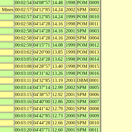
00:02:54
04'08''57
14.48
1998
POM
0009
x Mines
00:02:57
04'12''85
14.24
2002
SPM
0002
00:02:57
04'12''85
14.24
1999
POM
0010
00:02:58
04'14''28
14.16
1998
POM
0011
00:02:58
04'14''28
14.16
2001
SPM
0003
00:02:58
04'14''28
14.16
2000
SPM
0004
00:02:59
04'15''71
14.08
1999
POM
0012
00:03:02
04'20''00
13.85
1999
POM
0013
00:03:05
04'24''28
13.62
1998
POM
0014
00:03:08
04'28''57
13.40
1998
POM
0015
00:03:10
04'31''42
13.26
1998
POM
0016
00:03:11
04'32''85
13.19
2003
DBM
0001
00:03:14
04'37''14
12.99
2002
SPM
0005
00:03:15
04'38''57
12.92
2001
SPM
0006
00:03:16
04'40''00
12.86
2001
SPM
0007
00:03:17
04'41''42
12.79
2001
SPM
0008
00:03:18
04'42''85
12.73
2000
SPM
0009
00:03:19
04'44''28
12.66
2000
SPM
0010
00:03:20
04'45''71
12.60
2001
SPM
0011