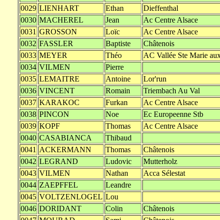
0029
LIENHART
Ethan
Dieffenthal
0030
MACHEREL
Jean
Ac Centre Alsace
0031
GROSSON
Loïc
Ac Centre Alsace
0032
FASSLER
Baptiste
Châtenois
0033
MEYER
Théo
AC Vallée Ste Marie au
0034
VILMEN
Pierre
0035
LEMAITRE
Antoine
Lor'run
0036
VINCENT
Romain
Triembach Au Val
0037
KARAKOC
Furkan
Ac Centre Alsace
0038
PINCON
Noe
Ec Europeenne Stb
0039
KOPF
Thomas
Ac Centre Alsace
0040
CASABIANCA
Thibaud
0041
ACKERMANN
Thomas
Châtenois
0042
LEGRAND
Ludovic
Mutterholz
0043
VILMEN
Nathan
Acca Sélestat
0044
ZAEPFFEL
Leandre
0045
VOLTZENLOGEL
Lou
0046
DORIDANT
Colin
Châtenois