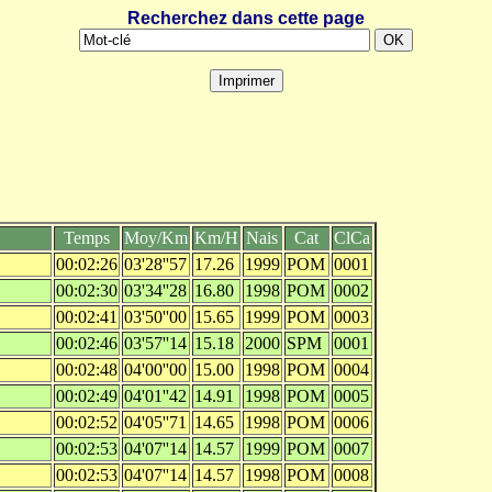
Recherchez dans cette page
Temps
Moy/Km
Km/H
Nais
Cat
ClCa
00:02:26
03'28''57
17.26
1999
POM
0001
00:02:30
03'34''28
16.80
1998
POM
0002
00:02:41
03'50''00
15.65
1999
POM
0003
00:02:46
03'57''14
15.18
2000
SPM
0001
00:02:48
04'00''00
15.00
1998
POM
0004
00:02:49
04'01''42
14.91
1998
POM
0005
00:02:52
04'05''71
14.65
1998
POM
0006
00:02:53
04'07''14
14.57
1999
POM
0007
00:02:53
04'07''14
14.57
1998
POM
0008