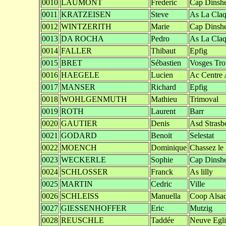
0010
LAUMONT
Frederic
Cap Dinsh
0011
KRATZEISEN
Steve
As La Claq
0012
WINTZERITH
Marie
Cap Dinsh
0013
DA ROCHA
Pedro
As La Claq
0014
FALLER
Thibaut
Epfig
0015
BRET
Sébastien
Vosges Trot
0016
HAEGELE
Lucien
Ac Centre 
0017
MANSER
Richard
Epfig
0018
WOHLGENMUTH
Mathieu
Trimoval
0019
ROTH
Laurent
Barr
0020
GAUTIER
Denis
Asd Strasb
0021
GODARD
Benoit
Selestat
0022
MOENCH
Dominique
Chassez le
0023
WECKERLE
Sophie
Cap Dinsh
0024
SCHLOSSER
Franck
As lilly
0025
MARTIN
Cedric
Ville
0026
SCHLEISS
Manuella
Coop Alsa
0027
GIESSENHOFFER
Eric
Mutzig
0028
REUSCHLE
Taddée
Neuve Egli