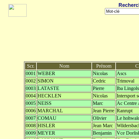
Recherc
Scr.
Nom
Prénom
C
0001
WEBER
Nicolas
Ascs
0002
SIMON
Cedric
Trimoval
0003
LATASTE
Pierre
Iba Lingol
0004
HECKLEN
Nicolas
Intersport s
0005
NEISS
Marc
Ac Centre 
0006
MARCHAL
Jean Pierre
Ranrupt
0007
COMAU
Olivier
Le hohwal
0008
HISLER
Jean Marc
Wildersbac
0009
MEYER
Benjamin
Vce Dorlis