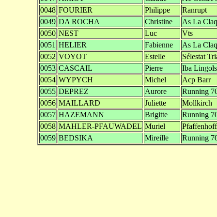
0048
FOURIER
Philippe
Ranrupt
0049
DA ROCHA
Christine
As La Claq
0050
NEST
Luc
Vts
0051
HELIER
Fabienne
As La Claq
0052
VOYOT
Estelle
Sélestat Tr
0053
CASCAIL
Pierre
Iba Lingol
0054
WYPYCH
Michel
Acp Barr
0055
DEPREZ
Aurore
Running 70
0056
MAILLARD
Juliette
Mollkirch
0057
HAZEMANN
Brigitte
Running 70
0058
MAHLER-PFAUWADEL
Muriel
Pfaffenhof
0059
BEDSIKA
Mireille
Running 70