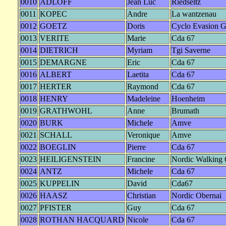
0010
ADLOFF
Jean Luc
Riedseltz
0011
KOPEC
Andre
La wantzenau
0012
GOETZ
Doris
Cyclo Evasion 
0013
VERITE
Marie
Cda 67
0014
DIETRICH
Myriam
Tgi Saverne
0015
DEMARGNE
Eric
Cda 67
0016
ALBERT
Laetita
Cda 67
0017
HERTER
Raymond
Cda 67
0018
HENRY
Madeleine
Hoenheim
0019
GRATHWOHL
Anne
Brumath
0020
BURK
Michele
Amve
0021
SCHALL
Veronique
Amve
0022
BOEGLIN
Pierre
Cda 67
0023
HEILIGENSTEIN
Francine
Nordic Walking 
0024
ANTZ
Michele
Cda 67
0025
KUPPELIN
David
Cda67
0026
HAASZ
Christian
Nordic Obernai
0027
PFISTER
Guy
Cda 67
0028
ROTHAN HACQUARD
Nicole
Cda 67