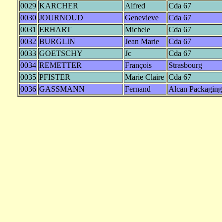
0029
KARCHER
Alfred
Cda 67
0030
JOURNOUD
Genevieve
Cda 67
0031
ERHART
Michele
Cda 67
0032
BURGLIN
Jean Marie
Cda 67
0033
GOETSCHY
Jc
Cda 67
0034
REMETTER
François
Strasbourg
0035
PFISTER
Marie Claire
Cda 67
0036
GASSMANN
Fernand
Alcan Packaging