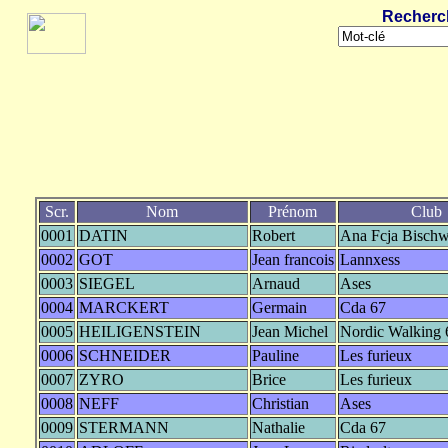
Recherc
Scr.
Nom
Prénom
Club
0001
DATIN
Robert
Ana Fcja Bischwi
0002
GOT
Jean francois
Lannxess
0003
SIEGEL
Arnaud
Ases
0004
MARCKERT
Germain
Cda 67
0005
HEILIGENSTEIN
Jean Michel
Nordic Walking 
0006
SCHNEIDER
Pauline
Les furieux
0007
ZYRO
Brice
Les furieux
0008
NEFF
Christian
Ases
0009
STERMANN
Nathalie
Cda 67