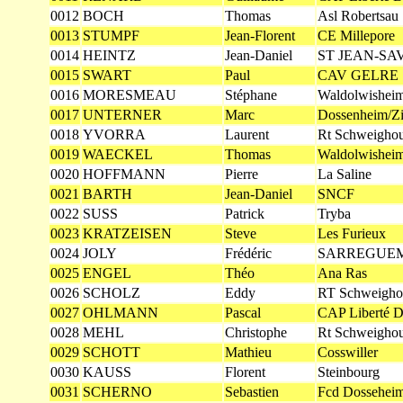
0012
BOCH
Thomas
Asl Robertsau
0013
STUMPF
Jean-Florent
CE Millepore
0014
HEINTZ
Jean-Daniel
ST JEAN-SA
0015
SWART
Paul
CAV GELRE
0016
MORESMEAU
Stéphane
Waldolwishei
0017
UNTERNER
Marc
Dossenheim/Zi
0018
YVORRA
Laurent
Rt Schweigho
0019
WAECKEL
Thomas
Waldolwishei
0020
HOFFMANN
Pierre
La Saline
0021
BARTH
Jean-Daniel
SNCF
0022
SUSS
Patrick
Tryba
0023
KRATZEISEN
Steve
Les Furieux
0024
JOLY
Frédéric
SARREGUEM
0025
ENGEL
Théo
Ana Ras
0026
SCHOLZ
Eddy
RT Schweigho
0027
OHLMANN
Pascal
CAP Liberté De
0028
MEHL
Christophe
Rt Schweigho
0029
SCHOTT
Mathieu
Cosswiller
0030
KAUSS
Florent
Steinbourg
0031
SCHERNO
Sebastien
Fcd Dosseheim