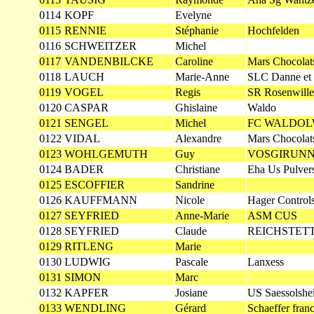
0114
KOPF
Evelyne
0115
RENNIE
Stéphanie
Hochfelden
0116
SCHWEITZER
Michel
0117
VANDENBILCKE
Caroline
Mars Chocolat
0118
LAUCH
Marie-Anne
SLC Danne et 
0119
VOGEL
Regis
SR Rosenwille
0120
CASPAR
Ghislaine
Waldo
0121
SENGEL
Michel
FC WALDOL
0122
VIDAL
Alexandre
Mars Chocolat
0123
WOHLGEMUTH
Guy
VOSGIRUN
0124
BADER
Christiane
Eha Us Pulver
0125
ESCOFFIER
Sandrine
0126
KAUFFMANN
Nicole
Hager Control
0127
SEYFRIED
Anne-Marie
ASM CUS
0128
SEYFRIED
Claude
REICHSTET
0129
RITLENG
Marie
0130
LUDWIG
Pascale
Lanxess
0131
SIMON
Marc
0132
KAPFER
Josiane
US Saessolshe
0133
WENDLING
Gérard
Schaeffer fran