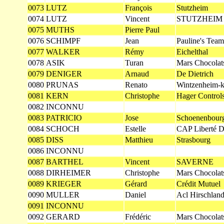
0073
LUTZ
François
Stutzheim
0074
LUTZ
Vincent
STUTZHEIM
0075
MUTHS
Pierre Paul
0076
SCHIMPF
Jean
Pauline's Team
0077
WALKER
Rémy
Eichelthal
0078
ASIK
Turan
Mars Chocolat
0079
DENIGER
Arnaud
De Dietrich
0080
PRUNAS
Renato
Wintzenheim-k
0081
KERN
Christophe
Hager Control
0082
INCONNU
0083
PATRICIO
Jose
Schoenenbour
0084
SCHOCH
Estelle
CAP Liberté De
0085
DISS
Matthieu
Strasbourg
0086
INCONNU
0087
BARTHEL
Vincent
SAVERNE
0088
DIRHEIMER
Christophe
Mars Chocolat
0089
KRIEGER
Gérard
Crédit Mutuel
0090
MULLER
Daniel
Acl Hirschlan
0091
INCONNU
0092
GERARD
Frédéric
Mars Chocolat