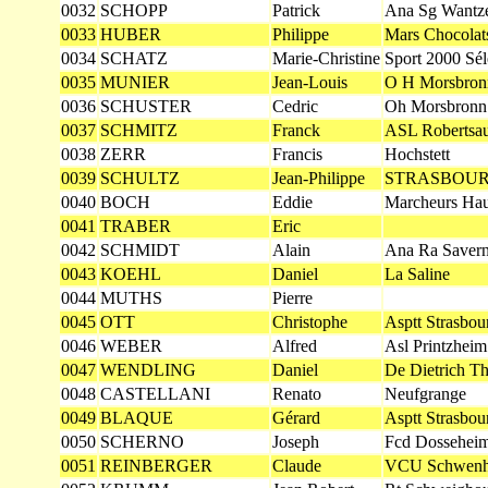
0032
SCHOPP
Patrick
Ana Sg Wantz
0033
HUBER
Philippe
Mars Chocolat
0034
SCHATZ
Marie-Christine
Sport 2000 Sél
0035
MUNIER
Jean-Louis
O H Morsbronn
0036
SCHUSTER
Cedric
Oh Morsbronn
0037
SCHMITZ
Franck
ASL Robertsa
0038
ZERR
Francis
Hochstett
0039
SCHULTZ
Jean-Philippe
STRASBOU
0040
BOCH
Eddie
Marcheurs Hau
0041
TRABER
Eric
0042
SCHMIDT
Alain
Ana Ra Saver
0043
KOEHL
Daniel
La Saline
0044
MUTHS
Pierre
0045
OTT
Christophe
Asptt Strasbou
0046
WEBER
Alfred
Asl Printzheim
0047
WENDLING
Daniel
De Dietrich T
0048
CASTELLANI
Renato
Neufgrange
0049
BLAQUE
Gérard
Asptt Strasbou
0050
SCHERNO
Joseph
Fcd Dosseheim
0051
REINBERGER
Claude
VCU Schwenh