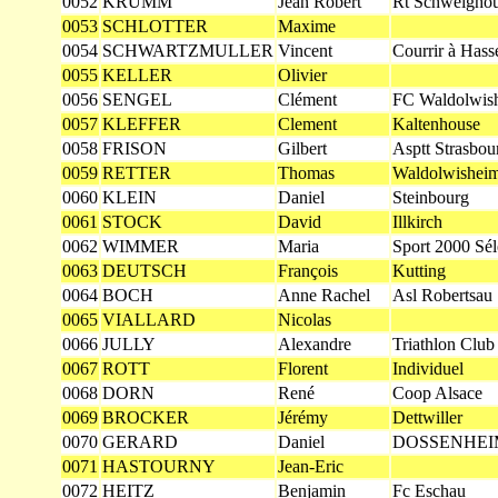
0052
KRUMM
Jean Robert
Rt Schweigho
0053
SCHLOTTER
Maxime
0054
SCHWARTZMULLER
Vincent
Courrir à Hasse
0055
KELLER
Olivier
0056
SENGEL
Clément
FC Waldolwis
0057
KLEFFER
Clement
Kaltenhouse
0058
FRISON
Gilbert
Asptt Strasbou
0059
RETTER
Thomas
Waldolwishei
0060
KLEIN
Daniel
Steinbourg
0061
STOCK
David
Illkirch
0062
WIMMER
Maria
Sport 2000 Sél
0063
DEUTSCH
François
Kutting
0064
BOCH
Anne Rachel
Asl Robertsau
0065
VIALLARD
Nicolas
0066
JULLY
Alexandre
Triathlon Club
0067
ROTT
Florent
Individuel
0068
DORN
René
Coop Alsace
0069
BROCKER
Jérémy
Dettwiller
0070
GERARD
Daniel
DOSSENHEI
0071
HASTOURNY
Jean-Eric
0072
HEITZ
Benjamin
Fc Eschau