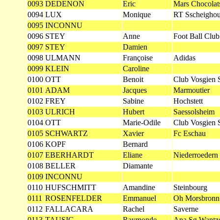
0093
DEDENON
Eric
Mars Chocolat
0094
LUX
Monique
RT Sscheighou
0095
INCONNU
0096
STEY
Anne
Foot Ball Clu
0097
STEY
Damien
0098
ULMANN
Françoise
Adidas
0099
KLEIN
Caroline
0100
OTT
Benoit
Club Vosgien 
0101
ADAM
Jacques
Marmoutier
0102
FREY
Sabine
Hochstett
0103
ULRICH
Hubert
Saessolsheim
0104
OTT
Marie-Odile
Club Vosgien 
0105
SCHWARTZ
Xavier
Fc Eschau
0106
KOPF
Bernard
0107
EBERHARDT
Eliane
Niederroedern
0108
BELLER
Diamante
0109
INCONNU
0110
HUFSCHMITT
Amandine
Steinbourg
0111
ROSENFELDER
Emmanuel
Oh Morsbronn
0112
FALLACARA
Rachel
Saverne
0113
TAUSIG
Raymonde
Ana Sg Wantz