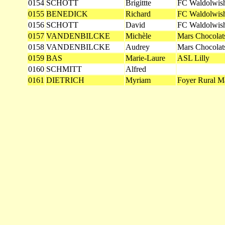
0154
SCHOTT
Brigittte
FC Waldolwis
0155
BENEDICK
Richard
FC Waldolwis
0156
SCHOTT
David
FC Waldolwis
0157
VANDENBILCKE
Michèle
Mars Chocolat
0158
VANDENBILCKE
Audrey
Mars Chocolat
0159
BAS
Marie-Laure
ASL Lilly
0160
SCHMITT
Alfred
0161
DIETRICH
Myriam
Foyer Rural M