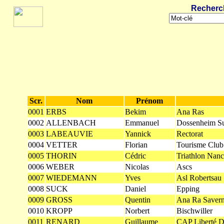
Recherc
Scr.
Nom
Prénom
0001
ERBS
Bekim
Ana Ras
0002
ALLENBACH
Emmanuel
Dossenheim Su
0003
LABEAUVIE
Yannick
Rectorat
0004
VETTER
Florian
Tourisme Club
0005
THORIN
Cédric
Triathlon Nanc
0006
WEBER
Nicolas
Ascs
0007
WIEDEMANN
Yves
Asl Robertsau
0008
SUCK
Daniel
Epping
0009
GROSS
Quentin
Ana Ra Saver
0010
KROPP
Norbert
Bischwiller
0011
RENARD
Guillaume
CAP Liberté De