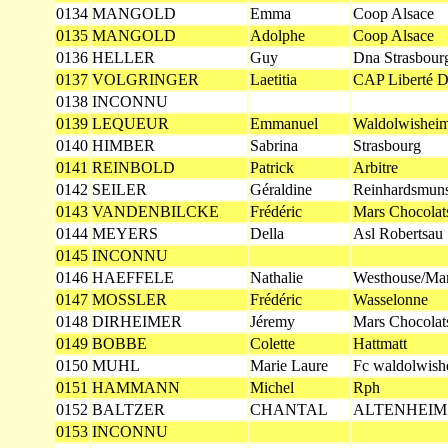
0134
MANGOLD
Emma
Coop Alsace
0135
MANGOLD
Adolphe
Coop Alsace
0136
HELLER
Guy
Dna Strasbour
0137
VOLGRINGER
Laetitia
CAP Liberté De
0138
INCONNU
0139
LEQUEUR
Emmanuel
Waldolwishei
0140
HIMBER
Sabrina
Strasbourg
0141
REINBOLD
Patrick
Arbitre
0142
SEILER
Géraldine
Reinhardsmuns
0143
VANDENBILCKE
Frédéric
Mars Chocolat
0144
MEYERS
Della
Asl Robertsau
0145
INCONNU
0146
HAEFFELE
Nathalie
Westhouse/Mar
0147
MOSSLER
Frédéric
Wasselonne
0148
DIRHEIMER
Jéremy
Mars Chocolat
0149
BOBBE
Colette
Hattmatt
0150
MUHL
Marie Laure
Fc waldolwish
0151
HAMMANN
Michel
Rph
0152
BALTZER
CHANTAL
ALTENHEIM
0153
INCONNU