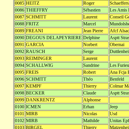
0085
HEITZ
Roger
Schaeffer
0086
THIEFFRY
Sébastien
Les Amis 
0087
SCHMITT
Laurent
Conseil G
0088
FRITZ
Marcel
Mundolsh
0089
FREANI
Jean Pierre
Afcf Alsa
0090
DEGOUS DELAPEYRIERE
Delphine
Asptt Stra
0091
GARCIA
Norbert
Obernai
0092
RAUSCH
Serge
Duttlenhe
0093
REIMINGER
Laurent
0094
SCHALLWIG
Sandrine
Les Furie
0095
FREIS
Robert
Ana Fcja B
0096
SCHMITT
Théo
Benfeld
0097
KEMPF
Thierry
Colmar Ma
0098
BECKER
Claude
Asptt Stra
0099
DANKRENTZ
Alphonse
0100
ICMEN
Erhan
Jeep
0101
MIRB
Nicolas
Usd
0102
MIRB
Mathilde
Unitas Epf
0103
BIRGEL
Thierry
Matzenhe