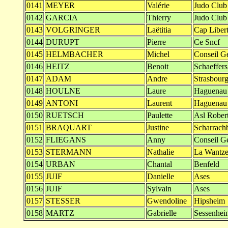
0141
MEYER
Valérie
Judo Club
0142
GARCIA
Thierry
Judo Club
0143
VOLGRINGER
Laëtitia
Cap Libert
0144
DURUPT
Pierre
Ce Sncf
0145
HELMBACHER
Michel
Conseil G
0146
HEITZ
Benoit
Schaeffer
0147
ADAM
Andre
Strasbour
0148
HOULNE
Laure
Haguenau
0149
ANTONI
Laurent
Haguenau
0150
RUETSCH
Paulette
Asl Rober
0151
BRAQUART
Justine
Scharrach
0152
FLIEGANS
Anny
Conseil G
0153
STERMANN
Nathalie
La Wantz
0154
URBAN
Chantal
Benfeld
0155
JUIF
Danielle
Ases
0156
JUIF
Sylvain
Ases
0157
STESSER
Gwendoline
Hipsheim
0158
MARTZ
Gabrielle
Sessenhei