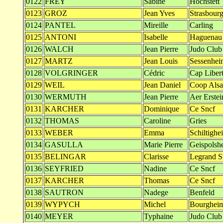
0122
FREY
Sabine
Hochstett
0123
GROZ
Jean Yves
Strasbour
0124
PANTEL
Mireille
Carling
0125
ANTONI
Isabelle
Haguenau
0126
WALCH
Jean Pierre
Judo Club
0127
MARTZ
Jean Louis
Sessenhei
0128
VOLGRINGER
Cédric
Cap Libert
0129
WEIL
Jean Daniel
Coop Alsa
0130
WERMUTH
Jean Pierre
Aer Erstei
0131
KARCHER
Dominique
Ce Sncf
0132
THOMAS
Caroline
Gries
0133
WEBER
Emma
Schiltighe
0134
GASULLA
Marie Pierre
Geispolsh
0135
BELINGAR
Clarisse
Legrand S
0136
SEYFRIED
Nadine
Ce Sncf
0137
KARCHER
Thomas
Ce Sncf
0138
SAUTRON
Nadege
Benfeld
0139
WYPYCH
Michel
Bourghei
0140
MEYER
Typhaine
Judo Club