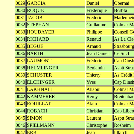
0029
GARCIA
Daniel
Obernai
0030
ROQUE
Frederique
Bcsbfa
0031
JACOB
Frederic
Marlenhe
0032
STEPHAN
Guillaume
Colmar Ma
0033
HOUDAYER
Philippe
Conseil G
0034
RICHARD
Renaud
As La Cla
0035
BEGUE
Arnaud
Strasbour
0036
BARTH
Jean Daniel
Ce Sncf
0037
LAUMONT
Frédéric
Cap Dins
0038
HELMLINGER
Benjamin
Asptt Stra
0039
SCHUSTER
Thierry
As Crédit
0040
ELCHINGER
Yves
Cap Dins
0041
LAKHNATI
Allaoui
Colmar Ma
0042
KAMMERER
Remy
Breitenba
0043
ROUILLAT
Alain
Colmar Ma
0044
ROBACH
Christian
Cap Libert
0045
SIMON
Laurent
Asptt Stra
0046
SPIELMANN
Christophe
Rosheim
0047
ERB
Jean
Illkirch