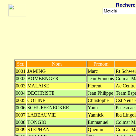
Recherc
Scr.
Nom
Prénom
0001
JAMING
Marc
Rt Schwei
0002
BOMBENGER
Jean Francois
Colmar Ma
0003
MALAISE
Florent
Ac Centre
0004
DECHRISTE
Jean Philippe
Team Esp
0005
COLINET
Christophe
Csl Neuf 
0006
SCHUFFENECKER
Yann
Pcaesrcac
0007
LABEAUVIE
Yannick
Iba Lingo
0008
TONGIO
Emmanuel
Colmar Ma
0009
STEPHAN
Quentin
Colmar Ma