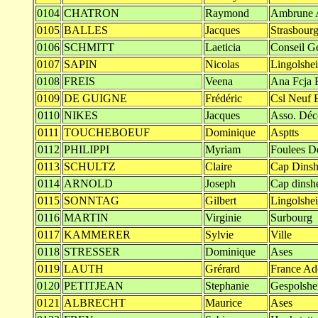
0104
CHATRON
Raymond
Ambrune A
0105
BALLES
Jacques
Strasbour
0106
SCHMITT
Laeticia
Conseil G
0107
SAPIN
Nicolas
Lingolshe
0108
FREIS
Veena
Ana Fcja B
0109
DE GUIGNE
Frédéric
Csl Neuf 
0110
NIKES
Jacques
Asso. Déc
0111
TOUCHEBOEUF
Dominique
Asptts
0112
PHILIPPI
Myriam
Foulees D
0113
SCHULTZ
Claire
Cap Dins
0114
ARNOLD
Joseph
Cap dinsh
0115
SONNTAG
Gilbert
Lingolshe
0116
MARTIN
Virginie
Surbourg
0117
KAMMERER
Sylvie
Ville
0118
STRESSER
Dominique
Ases
0119
LAUTH
Grérard
France Ad
0120
PETITJEAN
Stephanie
Gespolsh
0121
ALBRECHT
Maurice
Ases