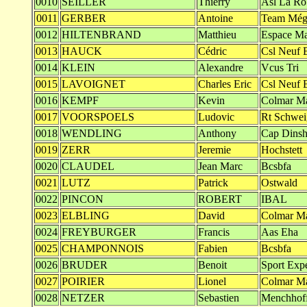
0010
SEILLER
Thierry
Asl La Ro
0011
GERBER
Antoine
Team Még
0012
HILTENBRAND
Matthieu
Espace Ma
0013
HAUCK
Cédric
Csl Neuf 
0014
KLEIN
Alexandre
Vcus Tri
0015
LAVOIGNET
Charles Eric
Csl Neuf 
0016
KEMPF
Kevin
Colmar Ma
0017
VOORSPOELS
Ludovic
Rt Schwei
0018
WENDLING
Anthony
Cap Dins
0019
ZERR
Jeremie
Hochstett
0020
CLAUDEL
Jean Marc
Bcsbfa
0021
LUTZ
Patrick
Ostwald
0022
PINCON
ROBERT
IBAL
0023
ELBLING
David
Colmar Ma
0024
FREYBURGER
Francis
Aas Eha
0025
CHAMPONNOIS
Fabien
Bcsbfa
0026
BRUDER
Benoit
Sport Exp
0027
POIRIER
Lionel
Colmar Ma
0028
NETZER
Sebastien
Menchhof