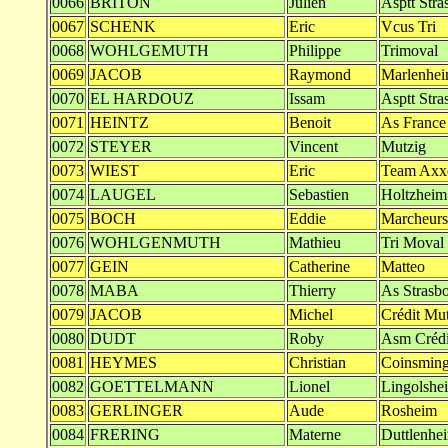
0066
BRITON
Julien
Asptt Stra
0067
SCHENK
Eric
Vcus Tri
0068
WOHLGEMUTH
Philippe
Trimoval
0069
JACOB
Raymond
Marlenhe
0070
EL HARDOUZ
Issam
Asptt Stra
0071
HEINTZ
Benoit
As France
0072
STEYER
Vincent
Mutzig
0073
WIEST
Eric
Team Axx
0074
LAUGEL
Sebastien
Holtzheim
0075
BOCH
Eddie
Marcheurs
0076
WOHLGENMUTH
Mathieu
Tri Moval
0077
GEIN
Catherine
Matteo
0078
MABA
Thierry
As Strasb
0079
JACOB
Michel
Crédit Mu
0080
DUDT
Roby
Asm Crédi
0081
HEYMES
Christian
Coinsmin
0082
GOETTELMANN
Lionel
Lingolshe
0083
GERLINGER
Aude
Rosheim
0084
FRERING
Materne
Duttlenhe