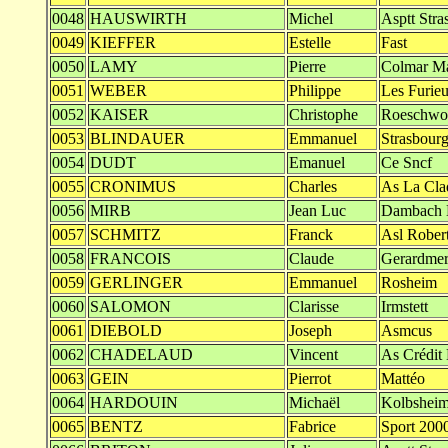
0048
HAUSWIRTH
Michel
Asptt Stra
0049
KIEFFER
Estelle
Fast
0050
LAMY
Pierre
Colmar Ma
0051
WEBER
Philippe
Les Furie
0052
KAISER
Christophe
Roeschwo
0053
BLINDAUER
Emmanuel
Strasbourg
0054
DUDT
Emanuel
Ce Sncf
0055
CRONIMUS
Charles
As La Cla
0056
MIRB
Jean Luc
Dambach L
0057
SCHMITZ
Franck
Asl Rober
0058
FRANCOIS
Claude
Gerardme
0059
GERLINGER
Emmanuel
Rosheim
0060
SALOMON
Clarisse
Irmstett
0061
DIEBOLD
Joseph
Asmcus
0062
CHADELAUD
Vincent
As Crédit
0063
GEIN
Pierrot
Mattéo
0064
HARDOUIN
Michaël
Kolbshei
0065
BENTZ
Fabrice
Sport 2000