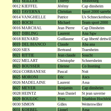
0011
SEILLER
Thierry
Strasbourg
0012
KIEFFEL
Jérémy
Cap dinsheim
0013
TAVERNA
Christian
Sport 2000 sarreb
0014
VANGHELLE
Patrice
Us Schneckenbus
0015
BOCH
Michael
Team sport 2000
0016
MARCHAL
Jean Pierre
Cap Dinsheim
0017
DIBLING
Laurent
Ana Sgw
0018
RENARD
Guillaume
Cap liberté dettwil
0019
DEL BIANCO
Claude
Aba ana
0020
SIES
Bertrand
Traenheim
0021
RITTIE
Jean claude
Soucht
0022
MELART
Christophe
Schnersheim
0023
BOUSSER
Etienne
Co Insming
0024
CORBANESE
Pascal
Nstt
0025
MORONI
Eric
Ascs
0026
MADELAINE
Laurent
Assa
0027
MEYER
Benjamin
Cap dinsheim
0028
HEINTZ
Jean Daniel
St jean saverne
0029
BOULOC
Yves
Triathlon Hochfel
0030
SIMON
Gilles
Weiterswiller
0031
KOEBEL
Lionel
Assa