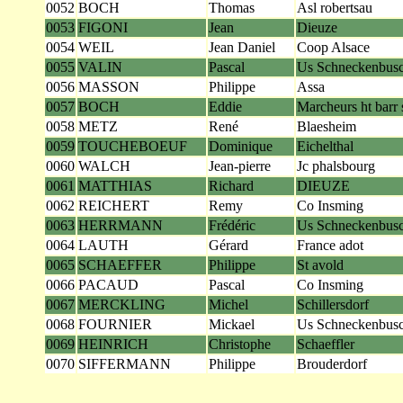
0052
BOCH
Thomas
Asl robertsau
0053
FIGONI
Jean
Dieuze
0054
WEIL
Jean Daniel
Coop Alsace
0055
VALIN
Pascal
Us Schneckenbus
0056
MASSON
Philippe
Assa
0057
BOCH
Eddie
Marcheurs ht barr
0058
METZ
René
Blaesheim
0059
TOUCHEBOEUF
Dominique
Eichelthal
0060
WALCH
Jean-pierre
Jc phalsbourg
0061
MATTHIAS
Richard
DIEUZE
0062
REICHERT
Remy
Co Insming
0063
HERRMANN
Frédéric
Us Schneckenbus
0064
LAUTH
Gérard
France adot
0065
SCHAEFFER
Philippe
St avold
0066
PACAUD
Pascal
Co Insming
0067
MERCKLING
Michel
Schillersdorf
0068
FOURNIER
Mickael
Us Schneckenbus
0069
HEINRICH
Christophe
Schaeffler
0070
SIFFERMANN
Philippe
Brouderdorf