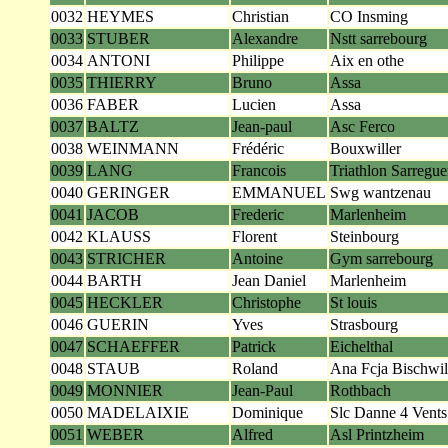
0032
HEYMES
Christian
CO Insming
0033
STUBER
Alexandre
Nstt sarrebourg
0034
ANTONI
Philippe
Aix en othe
0035
THIERRY
Bruno
Assa
0036
FABER
Lucien
Assa
0037
BALTZ
Jean-paul
Asc Ferco
0038
WEINMANN
Frédéric
Bouxwiller
0039
LANG
Francois
Triathlon Sarregu
0040
GERINGER
EMMANUEL
Swg wantzenau
0041
JACOB
Frederic
Marlenheim
0042
KLAUSS
Florent
Steinbourg
0043
STRICHER
Antoine
Gym sarrebourg
0044
BARTH
Jean Daniel
Marlenheim
0045
HECKLER
Christophe
St louis
0046
GUERIN
Yves
Strasbourg
0047
SCHAEFFER
Patrick
Eichelthal
0048
STAUB
Roland
Ana Fcja Bischwil
0049
MONNIER
Jean-Paul
Rothbach
0050
MADELAIXIE
Dominique
Slc Danne 4 Vents
0051
WEBER
Alfred
Asl Printzheim