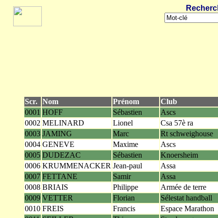
Recherc
Scr.
Nom
Prénom
Club
0001
HOFF
Sébastien
Ascs
0002
MELINARD
Lionel
Csa 57è ra
0003
JAMING
Marc
Rt schweighouse
0004
GENEVE
Maxime
Ascs
0005
DUDEZAC
Sébastien
Knoersheim
0006
KRUMMENACKER
Jean-paul
Assa
0007
FETTANE
Samir
Assa
0008
BRIAIS
Philippe
Armée de terre
0009
VETTER
Florian
Sélestat handball
0010
FREIS
Francis
Espace Marathon