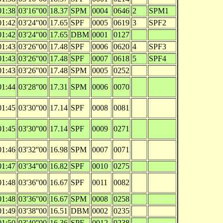
01:38
03'16''00
18.37
SPM
0004
0646
2
SPM1
01:42
03'24''00
17.65
SPF
0005
0619
3
SPF2
01:42
03'24''00
17.65
DBM
0001
0127
01:43
03'26''00
17.48
SPF
0006
0620
4
SPF3
01:43
03'26''00
17.48
SPF
0007
0618
5
SPF4
01:43
03'26''00
17.48
SPM
0005
0252
01:44
03'28''00
17.31
SPM
0006
0070
01:45
03'30''00
17.14
SPF
0008
0081
01:45
03'30''00
17.14
SPF
0009
0271
01:46
03'32''00
16.98
SPM
0007
0071
01:47
03'34''00
16.82
SPF
0010
0275
01:48
03'36''00
16.67
SPF
0011
0082
01:48
03'36''00
16.67
SPM
0008
0258
01:49
03'38''00
16.51
DBM
0002
0235
01:50
03'40''00
16.36
SPF
0012
0238