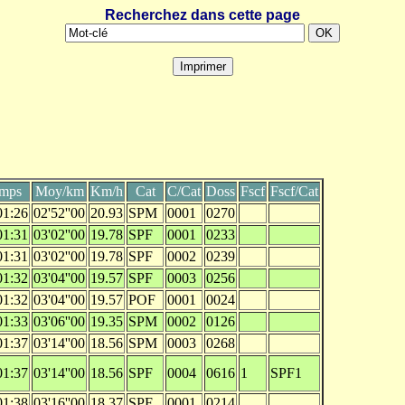
Recherchez dans cette page
mps
Moy/km
Km/h
Cat
C/Cat
Doss
Fscf
Fscf/Cat
01:26
02'52''00
20.93
SPM
0001
0270
01:31
03'02''00
19.78
SPF
0001
0233
01:31
03'02''00
19.78
SPF
0002
0239
01:32
03'04''00
19.57
SPF
0003
0256
01:32
03'04''00
19.57
POF
0001
0024
01:33
03'06''00
19.35
SPM
0002
0126
01:37
03'14''00
18.56
SPM
0003
0268
01:37
03'14''00
18.56
SPF
0004
0616
1
SPF1
01:38
03'16''00
18.37
SPF
0001
0214