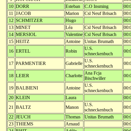
10
DORR
Esteban
C.O Insming
00:
11
JACOB
Marion
Csl Neuf Brisach
00:
12
SCHMITZER
Hugo
00:
13
MINET
Léa
Csl Neuf Brisach
00:
14
MERSIOL
Valentine
Csl Neuf Brisach
00:
15
HEITZ
Antoine
Unitas Brumath
00:
U.S.
16
ERTEL
Robin
00:
schneckenbuch
U.S.
17
PARMENTIER
Gabrielle
00:
schneckenbuch
Ana Fcja
18
LEIER
Charlotte
00:
Bischwiller
U.S.
19
BALBIENI
Antoine
00:
schneckenbuch
20
KLEIN
Laura
00:
U.S.
21
BALTZ
Manon
00:
schneckenbuch
22
JEUCH
Thomas
Unitas Brumath
00:
23
THIEMS
Arnaud
00:
24
RHIT
Adèle
00: