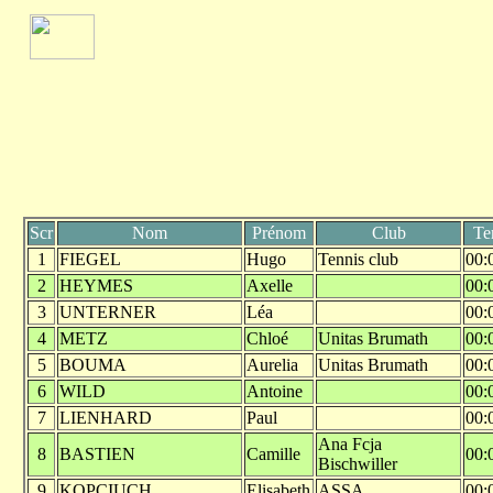
Scr
Nom
Prénom
Club
Te
1
FIEGEL
Hugo
Tennis club
00:
2
HEYMES
Axelle
00:
3
UNTERNER
Léa
00:
4
METZ
Chloé
Unitas Brumath
00:
5
BOUMA
Aurelia
Unitas Brumath
00:
6
WILD
Antoine
00:
7
LIENHARD
Paul
00:
Ana Fcja
8
BASTIEN
Camille
00:
Bischwiller
9
KOPCIUCH
Elisabeth
ASSA
00: