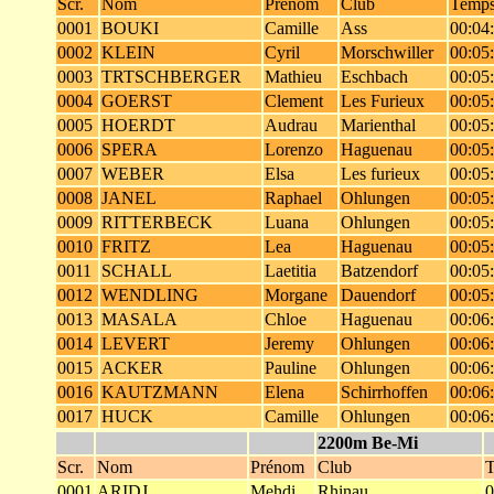
Scr.
Nom
Prénom
Club
Temp
0001
BOUKI
Camille
Ass
00:04
0002
KLEIN
Cyril
Morschwiller
00:05
0003
TRTSCHBERGER
Mathieu
Eschbach
00:05
0004
GOERST
Clement
Les Furieux
00:05
0005
HOERDT
Audrau
Marienthal
00:05
0006
SPERA
Lorenzo
Haguenau
00:05
0007
WEBER
Elsa
Les furieux
00:05
0008
JANEL
Raphael
Ohlungen
00:05
0009
RITTERBECK
Luana
Ohlungen
00:05
0010
FRITZ
Lea
Haguenau
00:05
0011
SCHALL
Laetitia
Batzendorf
00:05
0012
WENDLING
Morgane
Dauendorf
00:05
0013
MASALA
Chloe
Haguenau
00:06
0014
LEVERT
Jeremy
Ohlungen
00:06
0015
ACKER
Pauline
Ohlungen
00:06
0016
KAUTZMANN
Elena
Schirrhoffen
00:06
0017
HUCK
Camille
Ohlungen
00:06
2200m Be-Mi
Scr.
Nom
Prénom
Club
0001
ARIDJ
Mehdi
Rhinau
0