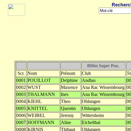
Recherc
800m Super Pou.
Scr.
Nom
Prénom
Club
T
0001
POUILLOT
Delphine
Andlau
00
0002
WUST
Maxence
Ana Rac Wissembourg
00
0003
THALMANN
Ines
Ana Rac Wissembourg
00
0004
KIEHL
Theo
Ohlungen
00
0005
KNITTEL
Quentin
Ohlungen
00
0006
WEIBEL
Jeremy
Wittersheim
00
0007
HOFFMANN
Aline
Eichelthal
00
0008
KIRNIS
Thibaut
Ohlungen
00