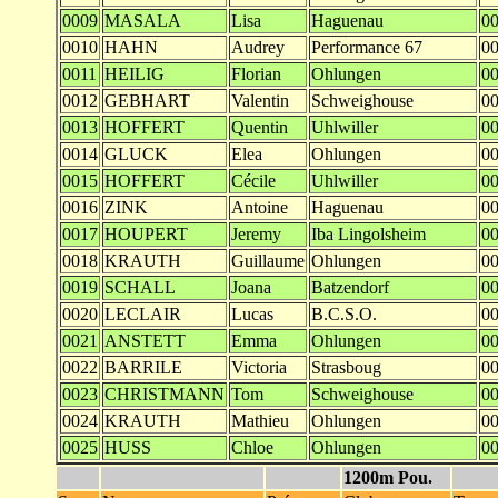
0009
MASALA
Lisa
Haguenau
00
0010
HAHN
Audrey
Performance 67
00
0011
HEILIG
Florian
Ohlungen
00
0012
GEBHART
Valentin
Schweighouse
00
0013
HOFFERT
Quentin
Uhlwiller
00
0014
GLUCK
Elea
Ohlungen
00
0015
HOFFERT
Cécile
Uhlwiller
00
0016
ZINK
Antoine
Haguenau
00
0017
HOUPERT
Jeremy
Iba Lingolsheim
00
0018
KRAUTH
Guillaume
Ohlungen
00
0019
SCHALL
Joana
Batzendorf
00
0020
LECLAIR
Lucas
B.C.S.O.
00
0021
ANSTETT
Emma
Ohlungen
00
0022
BARRILE
Victoria
Strasboug
00
0023
CHRISTMANN
Tom
Schweighouse
00
0024
KRAUTH
Mathieu
Ohlungen
00
0025
HUSS
Chloe
Ohlungen
00
1200m Pou.