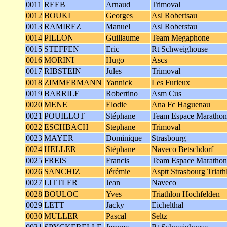
0011
REEB
Arnaud
Trimoval
0012
BOUKI
Georges
Asl Robertsau
0013
RAMIREZ
Manuel
Asl Roberstau
0014
PILLON
Guillaume
Team Megaphone
0015
STEFFEN
Eric
Rt Schweighouse
0016
MORINI
Hugo
Ascs
0017
RIBSTEIN
Jules
Trimoval
0018
ZIMMERMANN
Yannick
Les Furieux
0019
BARRILE
Robertino
Asm Cus
0020
MENE
Elodie
Ana Fc Haguenau
0021
POUILLOT
Stéphane
Team Espace Marathon
0022
ESCHBACH
Stephane
Trimoval
0023
MAYER
Dominique
Strasbourg
0024
HELLER
Stéphane
Naveco Betschdorf
0025
FREIS
Francis
Team Espace Marathon
0026
SANCHIZ
Jérémie
Asptt Strasbourg Triath
0027
LITTLER
Jean
Naveco
0028
BOULOC
Yves
Triathlon Hochfelden
0029
LETT
Jacky
Eichelthal
0030
MULLER
Pascal
Seltz