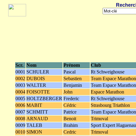
Recherc
Scr.
Nom
Prénom
Club
0001
SCHULER
Pascal
Rt Schweighouse
0002
DUBOIS
Sebastien
Team Espace Marathon
0003
WALTER
Benjamin
Team Espace Marathon
0004
FOISOTTE
John
Espace Marathon
0005
HOLTZBERGER
Frederic
Rt Schweighouse
0006
MABIT
Cédric
Strasbourg Triathlon
0007
SCHMITT
Patrice
Team Espace Marathon
0008
ARNAUD
Benoit
Trimoval
0009
TALEB
Brahim
Sport Expert Haguenau
0010
SIMON
Cedric
Trimoval