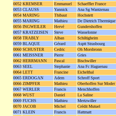
0052
KREMSER
Emmanuel
Schaeffler France
0053
CLAUSS
Yannick
Ana Sg Wantzenau
0054
MARING
Thibaut
Hochstett
0055
MARING
Mathieu
De Dietrich Thermique
0056
INGWEILER
Hervé
Gundershoffen
0057
KRATZEISEN
Steve
Wasselonne
0058
TRABLY
Alban
Schiltigheim
0059
BLAQUE
Gérard
Asptt Strasbourg
0060
SCHUSTER
Cedric
Oh Morsbronn
0061
MEISSNER
Pierre
Gries
0062
HERRMANN
Pascal
Bischwiller
0063
SEEL
Stephanie
Ana Fc Haguenau
0064
LETT
Francine
Eichelthal
0065
ERDOGAN
Adem
Schroff Sport
0066
ZIMPFER
Mathieu
Oberhoffen Sur Moder
0067
WERLER
Francis
Menchhoffen
0068
WUST
Daniel
La Saline
0069
FUCHS
Mathieu
Mertzwiller
0070
JACOB
Michel
Crédit Mutuel
0071
KLEIN
Francis
Hattmatt