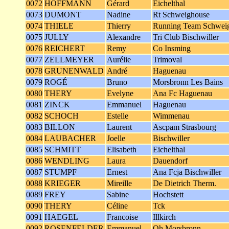
0072
HOFFMANN
Gérard
Eichelthal
0073
DUMONT
Nadine
Rt Schweighouse
0074
THIELE
Thierry
Running Team Schwei
0075
JULLY
Alexandre
Tri Club Bischwiller
0076
REICHERT
Remy
Co Insming
0077
ZELLMEYER
Aurélie
Trimoval
0078
GRUNENWALD
André
Haguenau
0079
ROGÉ
Bruno
Morsbronn Les Bains
0080
THERY
Evelyne
Ana Fc Haguenau
0081
ZINCK
Emmanuel
Haguenau
0082
SCHOCH
Estelle
Wimmenau
0083
BILLON
Laurent
Ascpam Strasbourg
0084
LAUBACHER
Joelle
Bischwiller
0085
SCHMITT
Elisabeth
Eichelthal
0086
WENDLING
Laura
Dauendorf
0087
STUMPF
Ernest
Ana Fcja Bischwiller
0088
KRIEGER
Mireille
De Dietrich Therm.
0089
FREY
Sabine
Hochstett
0090
THERY
Céline
Tck
0091
HAEGEL
Francoise
Illkirch
0092
ROSENFELDER
Emmanuel
Oh Morsbronn