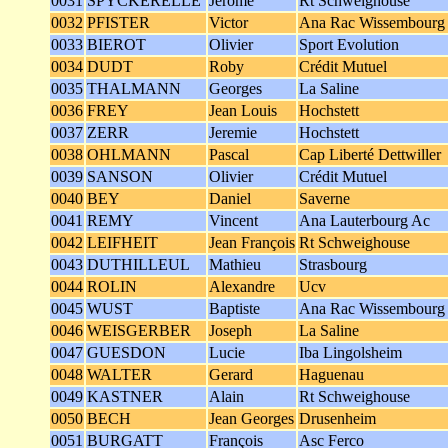
0031
SPYCKERELLE
Jerome
Rt Schweighouse
0032
PFISTER
Victor
Ana Rac Wissembourg
0033
BIEROT
Olivier
Sport Evolution
0034
DUDT
Roby
Crédit Mutuel
0035
THALMANN
Georges
La Saline
0036
FREY
Jean Louis
Hochstett
0037
ZERR
Jeremie
Hochstett
0038
OHLMANN
Pascal
Cap Liberté Dettwiller
0039
SANSON
Olivier
Crédit Mutuel
0040
BEY
Daniel
Saverne
0041
REMY
Vincent
Ana Lauterbourg Ac
0042
LEIFHEIT
Jean François
Rt Schweighouse
0043
DUTHILLEUL
Mathieu
Strasbourg
0044
ROLIN
Alexandre
Ucv
0045
WUST
Baptiste
Ana Rac Wissembourg
0046
WEISGERBER
Joseph
La Saline
0047
GUESDON
Lucie
Iba Lingolsheim
0048
WALTER
Gerard
Haguenau
0049
KASTNER
Alain
Rt Schweighouse
0050
BECH
Jean Georges
Drusenheim
0051
BURGATT
François
Asc Ferco