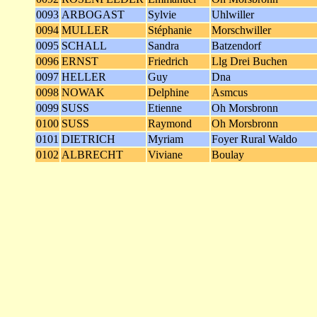
0093
ARBOGAST
Sylvie
Uhlwiller
0094
MULLER
Stéphanie
Morschwiller
0095
SCHALL
Sandra
Batzendorf
0096
ERNST
Friedrich
Llg Drei Buchen
0097
HELLER
Guy
Dna
0098
NOWAK
Delphine
Asmcus
0099
SUSS
Etienne
Oh Morsbronn
0100
SUSS
Raymond
Oh Morsbronn
0101
DIETRICH
Myriam
Foyer Rural Waldo
0102
ALBRECHT
Viviane
Boulay