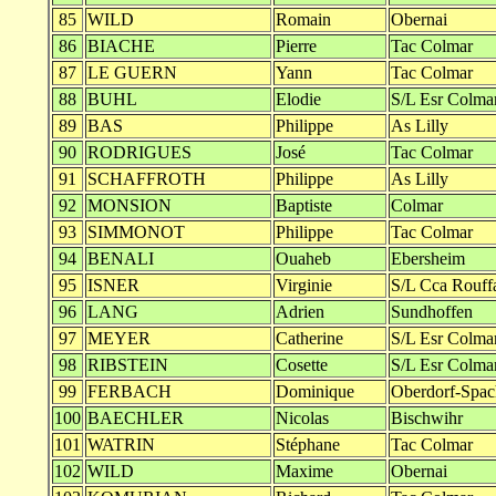
85
WILD
Romain
Obernai
86
BIACHE
Pierre
Tac Colmar
87
LE GUERN
Yann
Tac Colmar
88
BUHL
Elodie
S/L Esr Colma
89
BAS
Philippe
As Lilly
90
RODRIGUES
José
Tac Colmar
91
SCHAFFROTH
Philippe
As Lilly
92
MONSION
Baptiste
Colmar
93
SIMMONOT
Philippe
Tac Colmar
94
BENALI
Ouaheb
Ebersheim
95
ISNER
Virginie
S/L Cca Rouff
96
LANG
Adrien
Sundhoffen
97
MEYER
Catherine
S/L Esr Colma
98
RIBSTEIN
Cosette
S/L Esr Colma
99
FERBACH
Dominique
Oberdorf-Spa
100
BAECHLER
Nicolas
Bischwihr
101
WATRIN
Stéphane
Tac Colmar
102
WILD
Maxime
Obernai