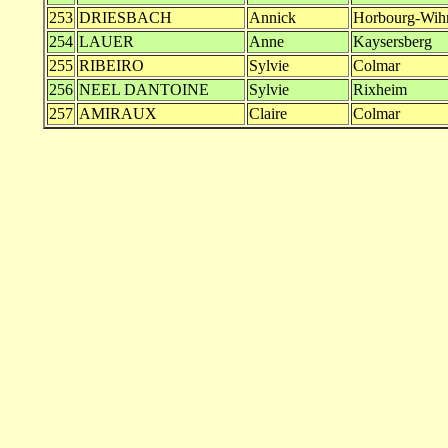
253
DRIESBACH
Annick
Horbourg-Wih
254
LAUER
Anne
Kaysersberg
255
RIBEIRO
Sylvie
Colmar
256
NEEL DANTOINE
Sylvie
Rixheim
257
AMIRAUX
Claire
Colmar