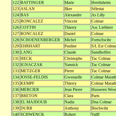
122
BATTINGER
Marie
Herrlisheim
123
ASLAN
Ilker
Sélestat
124
BAS
Alexandre
As Lilly
125
RONCALEZ
Vincent
Colmar
126
COTTIN
Thierry
Asc Liebherr
127
RONCALEZ
Daniel
Colmar
128
SCHOENENBERGER
Michel
Fortschwihr
129
EHRHART
Pauline
S/L Esr Colma
130
LANG
Claude
Sundhoffen
131
HECK
Christophe
Tac Colmar
132
IGNACZAK
Yannick
Tac Colmar
133
METZGER
Pierre
Tac Colmar
134
JOSSE-FELDIS
Gwenaelle
Colmar Marat
135
KEMPF
Thierry
Colmar Marat
136
MERCIER
Jean Pierre
Husseren Wess
137
BRETON
Clara
Paris
138
EL MAJDOUB
Nadia
Dna Colmar
139
DURR
Anthony
Bischwihr
140
SCHWENCK
Robert
Valff