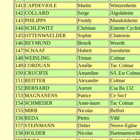
141
CAPDEVIOLE
Martin
Wintzenheim
142
COLLARD
Serge
Algolsheim
143
PHILIPPS
Freddy
Mundolsheim
144
SCHLEWITZ
Christian
Entente Cyclis
145
OTTENWAELDER
Sophie
Chatenois
146
REYMUND
Benoît
Woerth
147
SCHAAF
Hubert
Issenheim
148
WEINLING
Tristan
Colmar
149
CORDUAN
Amélie
Tac Colmar
150
CRUCIFIX
Amandine
S/L Esr Colma
151
REITTER
Alexandre
Colmar
152
BERNARD
Aurore
Csa Ba 132
153
MAGNANENS
Patrice
Ce Sncf
154
SCHMEDER
Anne-laure
Tac Colmar
155
MIRB
Nicolas
Belfort
156
REDA
Pietro
Villé
157
STEINMANN
Didier
Neuve-Eglise
158
HOLDER
Nicolas
Hartmannswill