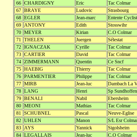
66
CHARDIGNY
Eric
Tac Colmar
67
BRAYE
Ludovic
Strasbourg
68
EGLER
Jean-marc
Entente Cyclis
69
ANTONY
Edith
Stosswihr
70
MEYER
Kirian
C.O Colmar
71
THELEN
Juergen
Sélestat
72
IGNACZAK
Cyrille
Tac Colmar
73
CARTIER
David
Tac Colmar
74
ZIMMERMANN
Quentin
Ce Sncf
75
HAEBIG
Thierry
Tac Colmar
76
PARMENTIER
Philippe
Tac Colmar
77
MIRB
Jean-luc
Dambach La Vi
78
LANG
Henri
Sp Sundhoffen
79
BENALI
Nabil
Ebersheim
80
MEONI
Mathias
Tac Colmar
81
SCHUBNEL
Pascal
Neuve-Eglise
82
UHLEN
Manon
S/L Esr Colma
83
AYS
Yannick
Sigolsheim
84
LEGALLAIS
Jean-luc
C.O Colmar