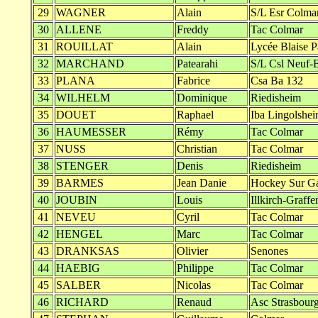
29
WAGNER
Alain
S/L Esr Colma
30
ALLENE
Freddy
Tac Colmar
31
ROUILLAT
Alain
Lycée Blaise P
32
MARCHAND
Patearahi
S/L Csl Neuf-
33
PLANA
Fabrice
Csa Ba 132
34
WILHELM
Dominique
Riedisheim
35
DOUET
Raphael
Iba Lingolshe
36
HAUMESSER
Rémy
Tac Colmar
37
NUSS
Christian
Tac Colmar
38
STENGER
Denis
Riedisheim
39
BARMES
Jean Danie
Hockey Sur Ga
40
JOUBIN
Louis
Illkirch-Graffe
41
NEVEU
Cyril
Tac Colmar
42
HENGEL
Marc
Tac Colmar
43
DRANKSAS
Olivier
Senones
44
HAEBIG
Philippe
Tac Colmar
45
SALBER
Nicolas
Tac Colmar
46
RICHARD
Renaud
Asc Strasbour