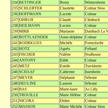
234
BETTINGER
Remy
Wintzenheim
235
SCHLEIFFER
Claudette
Colmar Slow
236
HOFFMANN
Lucette
Colmar
237
OHRUH
Claude
Climbach
238
HEILMANN
Lucien
Colmar
239
MIRB
Marianne
Dambach La Vi
240
BOTTLAENDER
Anne-delphine
Colmar
241
RODRIGUES
Michèle
Fortschwihr
242
HOTZ
Agnès
Fréland
243
FISCHER
Valérie
Nodhouse
244
ANTONY
Edith
Colmar
245
METZ
Estelle
Turckheim
246
SCHAAF
Catherine
Issenheim
247
MEYER
Stéphanie
Sélestat
248
HEULINE
Laurent
Sélestat
249
BAS
Marie-laure
As Lilly
250
TROUILLE
Marie Hélène
Colmar
251
NICORA
Didier
Colmar
252
MASSON
Marie Michèle
Colmar Slow