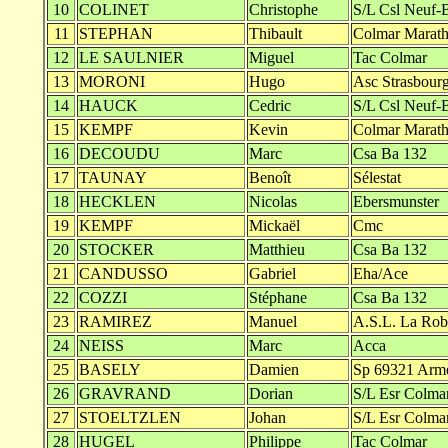
10
COLINET
Christophe
S/L Csl Neuf-
11
STEPHAN
Thibault
Colmar Marat
12
LE SAULNIER
Miguel
Tac Colmar
13
MORONI
Hugo
Asc Strasbour
14
HAUCK
Cedric
S/L Csl Neuf-
15
KEMPF
Kevin
Colmar Marat
16
DECOUDU
Marc
Csa Ba 132
17
TAUNAY
Benoît
Sélestat
18
HECKLEN
Nicolas
Ebersmunster
19
KEMPF
Mickaël
Cmc
20
STOCKER
Matthieu
Csa Ba 132
21
CANDUSSO
Gabriel
Eha/Ace
22
COZZI
Stéphane
Csa Ba 132
23
RAMIREZ
Manuel
A.S.L. La Rob
24
NEISS
Marc
Acca
25
BASELY
Damien
Sp 69321 Arm
26
GRAVRAND
Dorian
S/L Esr Colma
27
STOELTZLEN
Johan
S/L Esr Colma
28
HUGEL
Philippe
Tac Colmar