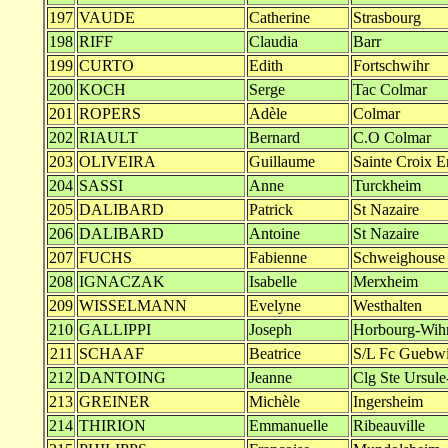
197
VAUDE
Catherine
Strasbourg
198
RIFF
Claudia
Barr
199
CURTO
Edith
Fortschwihr
200
KOCH
Serge
Tac Colmar
201
ROPERS
Adèle
Colmar
202
RIAULT
Bernard
C.O Colmar
203
OLIVEIRA
Guillaume
Sainte Croix E
204
SASSI
Anne
Turckheim
205
DALIBARD
Patrick
St Nazaire
206
DALIBARD
Antoine
St Nazaire
207
FUCHS
Fabienne
Schweighouse
208
IGNACZAK
Isabelle
Merxheim
209
WISSELMANN
Evelyne
Westhalten
210
GALLIPPI
Joseph
Horbourg-Wih
211
SCHAAF
Beatrice
S/L Fc Guebwi
212
DANTOING
Jeanne
Clg Ste Ursule
213
GREINER
Michèle
Ingersheim
214
THIRION
Emmanuelle
Ribeauville