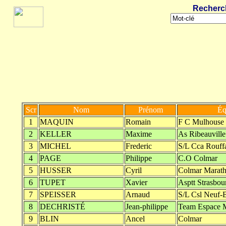
Recherc
Scr
Nom
Prénom
Éq
1
MAQUIN
Romain
F C Mulhouse
2
KELLER
Maxime
As Ribeauville
3
MICHEL
Frederic
S/L Cca Rouff
4
PAGE
Philippe
C.O Colmar
5
HUSSER
Cyril
Colmar Marat
6
TUPET
Xavier
Asptt Strasbou
7
SPEISSER
Arnaud
S/L Csl Neuf-
8
DECHRISTÉ
Jean-philippe
Team Espace 
9
BLIN
Ancel
Colmar