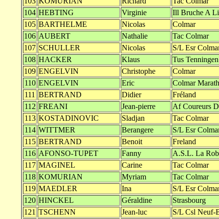
103
KOMURIAN
Richard
Tac Colmar
104
HEBTING
Virginie
Ill Bruche A L
105
BARTHELME
Nicolas
Colmar
106
AUBERT
Nathalie
Tac Colmar
107
SCHULLER
Nicolas
S/L Esr Colma
108
HACKER
Klaus
Tus Tenningen
109
ENGELVIN
Christophe
Colmar
110
ENGELVIN
Eric
Colmar Marat
111
BERTRAND
Didier
Fréland
112
FREANI
Jean-pierre
Af Coureurs D
113
KOSTADINOVIC
Sladjan
Tac Colmar
114
WITTMER
Berangere
S/L Esr Colma
115
BERTRAND
Benoit
Freland
116
AFONSO-TUPET
Fanny
A.S.L. La Rob
117
MAGINEL
Carine
Tac Colmar
118
KOMURIAN
Myriam
Tac Colmar
119
MAEDLER
Ina
S/L Esr Colma
120
HINCKEL
Géraldine
Strasbourg
121
TSCHENN
Jean-luc
S/L Csl Neuf-