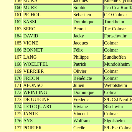
159
MURA
Jacques
Entente Cyclis
160
MURE
Sophie
Pca Cca Rouff
161
PICHOL
Sébastien
C.O Colmar
162
SASSI
Dominique
Turckheim
163
SERO
Benoit
Tac Colmar
164
DAVID
Jacky
Fortschwihr
165
VIGNE
Jacques
Colmar
166
BONNET
Félix
Colmar
167
LANG
Philippe
Sundhoffen
168
WOELFFEL
Patrick
Mundolsheim
169
VERRIER
Olivier
Colmar
170
FREON
Bénédicte
Colmar
171
AFONSO
Julien
Wettolsheim
172
WEINLING
Dominique
Colmar
173
DE GUIGNE
Frederic
S/L Csl Neuf-
174
LETOQUART
Viviane
Bischwihr
175
JANTE
Vincent
Colmar
176
AYS
Wolfram
Sigolsheim
177
POIRIER
Cecile
S/L Esr Colma