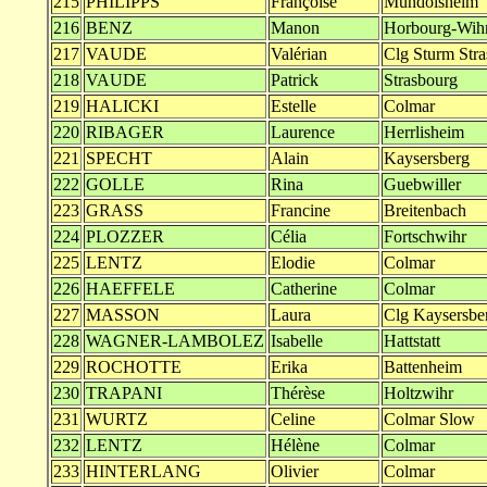
215
PHILIPPS
Françoise
Mundolsheim
216
BENZ
Manon
Horbourg-Wih
217
VAUDE
Valérian
Clg Sturm Str
218
VAUDE
Patrick
Strasbourg
219
HALICKI
Estelle
Colmar
220
RIBAGER
Laurence
Herrlisheim
221
SPECHT
Alain
Kaysersberg
222
GOLLE
Rina
Guebwiller
223
GRASS
Francine
Breitenbach
224
PLOZZER
Célia
Fortschwihr
225
LENTZ
Elodie
Colmar
226
HAEFFELE
Catherine
Colmar
227
MASSON
Laura
Clg Kaysersbe
228
WAGNER-LAMBOLEZ
Isabelle
Hattstatt
229
ROCHOTTE
Erika
Battenheim
230
TRAPANI
Thérèse
Holtzwihr
231
WURTZ
Celine
Colmar Slow
232
LENTZ
Hélène
Colmar
233
HINTERLANG
Olivier
Colmar