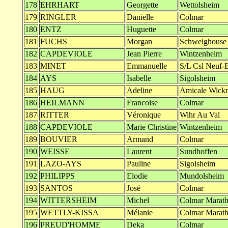
178
EHRHART
Georgette
Wettolsheim
179
RINGLER
Danielle
Colmar
180
ENTZ
Huguette
Colmar
181
FUCHS
Morgan
Schweighouse
182
CAPDEVIOLE
Jean Pierre
Wintzenheim
183
MINET
Emmanuelle
S/L Csl Neuf-
184
AYS
Isabelle
Sigolsheim
185
HAUG
Adeline
Amicale Wick
186
HEILMANN
Francoise
Colmar
187
RITTER
Véronique
Wihr Au Val
188
CAPDEVIOLE
Marie Christine
Wintzenheim
189
BOUVIER
Armand
Colmar
190
WEISSE
Laurent
Sundhoffen
191
LAZO-AYS
Pauline
Sigolsheim
192
PHILIPPS
Elodie
Mundolsheim
193
SANTOS
José
Colmar
194
WITTERSHEIM
Michel
Colmar Marat
195
WETTLY-KISSA
Mélanie
Colmar Marat
196
PREUD'HOMME
Deka
Colmar