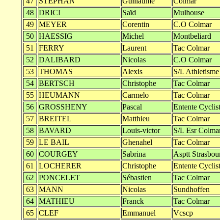
47
STEPHAN
Guillaume
Colmar
48
DRICI
Saïd
Mulhouse
49
MEYER
Corentin
C.O Colmar
50
HAESSIG
Michel
Montbeliard
51
FERRY
Laurent
Tac Colmar
52
DALIBARD
Nicolas
C.O Colmar
53
THOMAS
Alexis
S/L Athletisme
54
BERTSCH
Christophe
Tac Colmar
55
HEUMANN
Carmelo
Tac Colmar
56
GROSSHENY
Pascal
Entente Cyclis
57
BREITEL
Matthieu
Tac Colmar
58
BAVARD
Louis-victor
S/L Esr Colma
59
LE BAIL
Ghenahel
Tac Colmar
60
COURGEY
Sabrina
Asptt Strasbou
61
LOCHERER
Christophe
Entente Cyclis
62
PONCELET
Sébastien
Tac Colmar
63
MANN
Nicolas
Sundhoffen
64
MATHIEU
Franck
Tac Colmar
65
CLEF
Emmanuel
Vcscp