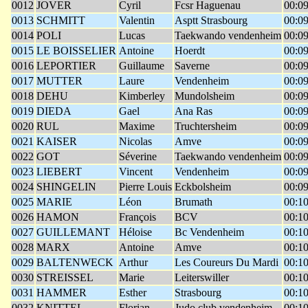
0012
JOVER
Cyril
Fcsr Haguenau
00:09
0013
SCHMITT
Valentin
Asptt Strasbourg
00:09
0014
POLI
Lucas
Taekwando vendenheim
00:09
0015
LE BOISSELIER
Antoine
Hoerdt
00:09
0016
LEPORTIER
Guillaume
Saverne
00:09
0017
MUTTER
Laure
Vendenheim
00:09
0018
DEHU
Kimberley
Mundolsheim
00:09
0019
DIEDA
Gael
Ana Ras
00:09
0020
RUL
Maxime
Truchtersheim
00:09
0021
KAISER
Nicolas
Amve
00:09
0022
GOT
Séverine
Taekwando vendenheim
00:09
0023
LIEBERT
Vincent
Vendenheim
00:09
0024
SHINGELIN
Pierre Louis
Eckbolsheim
00:09
0025
MARIE
Léon
Brumath
00:10
0026
HAMON
François
BCV
00:10
0027
GUILLEMANT
Héloise
Bc Vendenheim
00:10
0028
MARX
Antoine
Amve
00:10
0029
BALTENWECK
Arthur
Les Coureurs Du Mardi
00:10
0030
STREISSEL
Marie
Leiterswiller
00:10
0031
HAMMER
Esther
Strasbourg
00:10
0032
KNITTEL
Florian
Judo club vendenheim
00:10