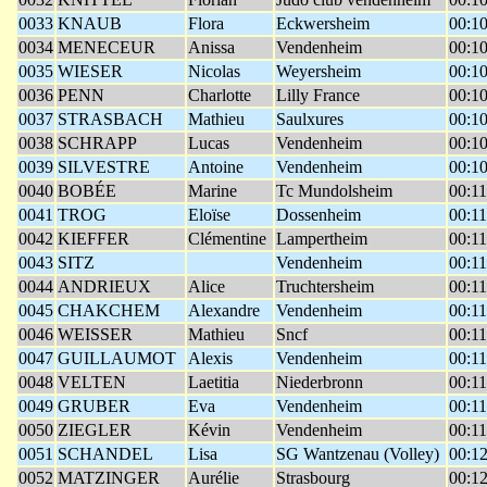
0033
KNAUB
Flora
Eckwersheim
00:10
0034
MENECEUR
Anissa
Vendenheim
00:10
0035
WIESER
Nicolas
Weyersheim
00:10
0036
PENN
Charlotte
Lilly France
00:10
0037
STRASBACH
Mathieu
Saulxures
00:10
0038
SCHRAPP
Lucas
Vendenheim
00:10
0039
SILVESTRE
Antoine
Vendenheim
00:10
0040
BOBÉE
Marine
Tc Mundolsheim
00:11
0041
TROG
Eloïse
Dossenheim
00:11
0042
KIEFFER
Clémentine
Lampertheim
00:11
0043
SITZ
Vendenheim
00:11
0044
ANDRIEUX
Alice
Truchtersheim
00:11
0045
CHAKCHEM
Alexandre
Vendenheim
00:11
0046
WEISSER
Mathieu
Sncf
00:11
0047
GUILLAUMOT
Alexis
Vendenheim
00:11
0048
VELTEN
Laetitia
Niederbronn
00:11
0049
GRUBER
Eva
Vendenheim
00:11
0050
ZIEGLER
Kévin
Vendenheim
00:11
0051
SCHANDEL
Lisa
SG Wantzenau (Volley)
00:12
0052
MATZINGER
Aurélie
Strasbourg
00:12