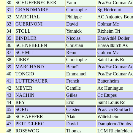
30
SCHUFFENECKER
Yann
Pca/Esr Colmar A
31
GRANDMAIRE
Christophe
Sg Héricourt
32
MARCHAL
Philippe
AC Anjoutey Bou
33
GUERINONI
David
Colmar Mc
34
STOLL
Yannick
Rixheim Tri
35
BINDLER
Nicolas
Eha/Athlé Doller
36
SCHNEBELEN
Christian
Eha/Altkirch As
37
SCHMITT
Rémi
Colmar Mc
38
LIEBY
Christophe
Saint Louis Rc
39
MARCHAND
Benoît
Pca/Esr Colmar A
40
TONGIO
Emmanuel
Pca/Esr Colmar A
41
LUTTENAUER
Franck
Battenheim
42
MEYER
Camille
Ac Huningue
43
NACHIN
Gilles
Cc Etupes
44
REY
Eric
Saint Louis Rc
45
SORG
Carsten
Pca/Cca Rouffach
46
SCHAEFFER
Alain
Wittelsheim
47
PETITCLERC
David
Dampierre/Doubs
48
ROSSWOG
Thomas
LCM Rheinfelden