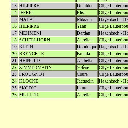
13
HILPIPRE
Delphine
Cllge Lauterbou
14
IFFRIG
Elisa
Cllge Lauterbou
15
MALAJ
Milazim
Hagenbach - Ha
16
HILPIPRE
Yann
Cllge Lauterbou
17
MEHMENI
Dardan
Hagenbach - Ha
18
SCHELLHORN
Aurélien
Cllge Lauterbou
19
KLEIN
Dominique
Hagenbach - Ha
20
BRENCKLE
Brenda
Cllge Lauterbou
21
HEINOLD
Arabella
Cllge Lauterbou
22
ZIMMERMANN
Solène
Cllge Lauterbou
23
FROUGNOT
Claire
Cllge Lauterbou
24
KLOCKE
Jacquelin
Hagenbach - Ha
25
SKODIC
Laura
Cllge Lauterbou
26
MULLER
Aurélie
Cllge Lauterbou