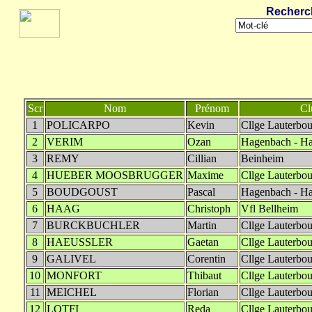
Recherc
Scr
Nom
Prénom
Cl
1
POLICARPO
Kevin
Cllge Lauterbou
2
VERIM
Ozan
Hagenbach - Ha
3
REMY
Cillian
Beinheim
4
HUEBER MOOSBRUGGER
Maxime
Cllge Lauterbou
5
BOUDGOUST
Pascal
Hagenbach - Ha
6
HAAG
Christoph
Vfl Bellheim
7
BURCKBUCHLER
Martin
Cllge Lauterbou
8
HAEUSSLER
Gaetan
Cllge Lauterbou
9
GALIVEL
Corentin
Cllge Lauterbou
10
MONFORT
Thibaut
Cllge Lauterbou
11
MEICHEL
Florian
Cllge Lauterbou
12
LOTFI
Reda
Cllge Lauterbou