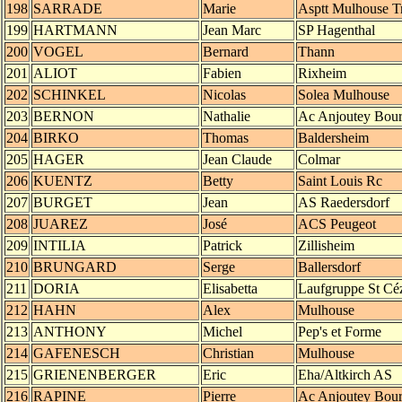
198
SARRADE
Marie
Asptt Mulhouse Tr
199
HARTMANN
Jean Marc
SP Hagenthal
200
VOGEL
Bernard
Thann
201
ALIOT
Fabien
Rixheim
202
SCHINKEL
Nicolas
Solea Mulhouse
203
BERNON
Nathalie
Ac Anjoutey Bou
204
BIRKO
Thomas
Baldersheim
205
HAGER
Jean Claude
Colmar
206
KUENTZ
Betty
Saint Louis Rc
207
BURGET
Jean
AS Raedersdorf
208
JUAREZ
José
ACS Peugeot
209
INTILIA
Patrick
Zillisheim
210
BRUNGARD
Serge
Ballersdorf
211
DORIA
Elisabetta
Laufgruppe St Céz
212
HAHN
Alex
Mulhouse
213
ANTHONY
Michel
Pep's et Forme
214
GAFENESCH
Christian
Mulhouse
215
GRIENENBERGER
Eric
Eha/Altkirch AS
216
RAPINE
Pierre
Ac Anjoutey Bou