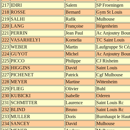
217
IDIRI
Salem
SP Froeningen
218
ROSSE
Bernard
Gym St Louis
219
SALHI
Rafik
Mulhouse
220
LANG
Françoise
Hégenheim
221
PERRIN
Jean Paul
Ac Anjoutey Bou
222
VASARHELYI
Kornelia
TC Saint Louis
223
WEBER
Martin
Laufgruppe St Céz
224
GUYOT
Michel
Ac Anjoutey Bou
225
PICCO
Philippe
CJ Rixheim
226
HIGGINS
David
Saint Louis
227
PICHENET
Patrick
Cgf Mulhouse
228
MEYER
Martine
Wittenheim
229
FLIEG
Olivier
Buhl
230
KUBICKI
Isabelle
Oderen
231
SCHMITTER
Laurence
Saint Louis Rc
232
BLIND
Bruno
Saint Louis Rc
233
MULLER
Doris
Burnhaupt le Hau
234
SANCEY
David
Mulhouse