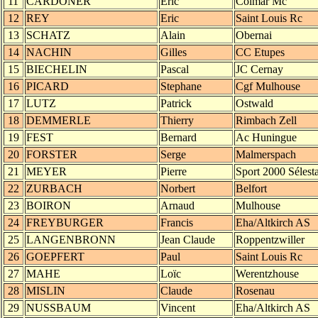
11
CARDONER
Eric
Colmar Mc
12
REY
Eric
Saint Louis Rc
13
SCHATZ
Alain
Obernai
14
NACHIN
Gilles
CC Etupes
15
BIECHELIN
Pascal
JC Cernay
16
PICARD
Stephane
Cgf Mulhouse
17
LUTZ
Patrick
Ostwald
18
DEMMERLE
Thierry
Rimbach Zell
19
FEST
Bernard
Ac Huningue
20
FORSTER
Serge
Malmerspach
21
MEYER
Pierre
Sport 2000 Sélesta
22
ZURBACH
Norbert
Belfort
23
BOIRON
Arnaud
Mulhouse
24
FREYBURGER
Francis
Eha/Altkirch AS
25
LANGENBRONN
Jean Claude
Roppentzwiller
26
GOEPFERT
Paul
Saint Louis Rc
27
MAHE
Loïc
Werentzhouse
28
MISLIN
Claude
Rosenau
29
NUSSBAUM
Vincent
Eha/Altkirch AS