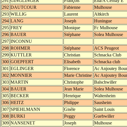
291
GINGLINGER
François
Eha/A Cernay E
292
DAUTCOUR
Fabienne
Mulhouse
293
WILLIG
Laurent
Altkirch
294
LANG
Joseph
Huningue
295
FREY
Monique
Fc Mulhouse
296
BAUER
Stéphane
Solea Mulhouse
297
INCONNU
298
ROHMER
Stéphane
ACS Peugeot
299
KUTTLER
Christian
Schnacka Club
300
GOEPFERT
Elisabeth
Schnacka club
301
EGLINGER
Florence
Ac Anjoutey Bou
302
MONNIER
Marie Christine
Ac Anjoutey Bou
303
MARTIN
Christophe
Balschwiller
304
BAUER
Jean Marie
Solea Mulhouse
305
BECKER
Henrique
Waltenheim
306
HEITZ
Philippe
Sausheim
307
SPIEHLMANN
Gisèle
Saint Louis
308
BURKI
Peggy
Guebwiller
309
NANSENET
Joseph
Mulhouse