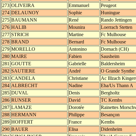
273
OLIVEIRA
Emmanuel
Peugeot
274
DELAUNOY
Sophie
Huningue
275
BAUMANN
René
Rando Jettingen
276
HALIB
Mounira
Loerrach Stetten
277
STRICH
Martine
Fc Mulhouse
278
BRAND
Bernard
Fc Mulhouse
279
MORELLO
Antonino
Dornach (CH)
280
MAIRE
Fabien
Sausheim
281
GOUTTE
Gabrielle
Baldersheim
282
SAUTIERE
André
O Grande Synthe
283
CANDELA
Christiane
Ac Illzach Kinger
284
ALBRECHT
Nadine
Eha/Us Thann A
285
DUVAL
Denis
Bergholtz
286
RUNSER
David
TC Kembs
287
LAMAZE
Dorotée
Rainettes Morschw
288
HERMANN
Philippe
Besançon
289
HOFFERT
France
Kembs
290
BAUER
Elisa
Didenheim