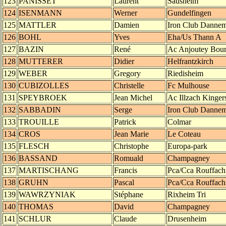
123
PANISSET
Laurent
Sausheim
124
ISENMANN
Werner
Gundelfingen
125
MATTLER
Damien
Iron Club Dannem
126
BOHL
Yves
Eha/Us Thann A
127
BAZIN
René
Ac Anjoutey Bou
128
MUTTERER
Didier
Helfrantzkirch
129
WEBER
Gregory
Riedisheim
130
CUBIZOLLES
Christelle
Fc Mulhouse
131
SPEYBROEK
Jean Michel
Ac Illzach Kinger
132
SABBADIN
Serge
Iron Club Dannem
133
TROUILLE
Patrick
Colmar
134
CROS
Jean Marie
Le Coteau
135
FLESCH
Christophe
Europa-park
136
BASSAND
Romuald
Champagney
137
MARTISCHANG
Francis
Pca/Cca Rouffach
138
GRUHN
Pascal
Pca/Cca Rouffach
139
WAWRZYNIAK
Stéphane
Rixheim Tri
140
THOMAS
David
Champagney
141
SCHLUR
Claude
Drusenheim