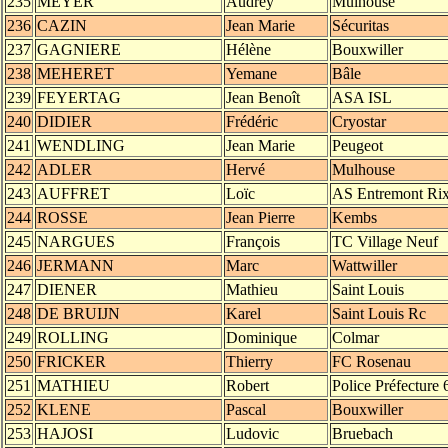
235
MEYER
Audrey
Mulhouse
236
CAZIN
Jean Marie
Sécuritas
237
GAGNIERE
Hélène
Bouxwiller
238
MEHERET
Yemane
Bâle
239
FEYERTAG
Jean Benoît
ASA ISL
240
DIDIER
Frédéric
Cryostar
241
WENDLING
Jean Marie
Peugeot
242
ADLER
Hervé
Mulhouse
243
AUFFRET
Loïc
AS Entremont Ri
244
ROSSE
Jean Pierre
Kembs
245
NARGUES
François
TC Village Neuf
246
JERMANN
Marc
Wattwiller
247
DIENER
Mathieu
Saint Louis
248
DE BRUIJN
Karel
Saint Louis Rc
249
ROLLING
Dominique
Colmar
250
FRICKER
Thierry
FC Rosenau
251
MATHIEU
Robert
Police Préfecture 
252
KLENE
Pascal
Bouxwiller
253
HAJOSI
Ludovic
Bruebach