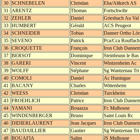
30
SCHNEBELEN
Christian
Eha/Altkirch AS
31
ARENTZ
Thomas
Fortschwihr
32
ZEHLER
Daniel
Griesbach Au Val
33
HUMBERT
Gérald
ACS Peugeot
34
SCHNEIDER
Tobias
Danner Ortho Lör
35
SEVENO
Patrick
Pca/Cca Rouffach
36
CROQUETTE
François
Iron Club Dannem
37
BERSOT
Dominique
Steinbrunn le Bas
38
GARERI
Vincent
Wintzenheim Ac
39
WOLFF
Stéphane
Sg Wantzenau Tri
40
COMOLI
Daniel
Ac Huningue
41
BACANY
Charles
Wittenheim
42
WEESS
Christian
Turckheim
43
FROEHLICH
Patrice
Iron Club Dannem
44
YAMANI
Bouazza
Fc Mulhouse
45
WINDENBERGER
Bruno
Saint Louis Rc
46
DIDIERLAURENT
Jean Jacques
Iron Club Dannem
47
BAUDAILLIER
Gautier
Sg Wantzenau Tri
48
BOUAFIA
Salim
JS Mulhouse