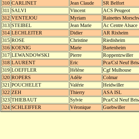
310
CARLINET
Jean Claude
SR Belfort
311
SALVI
Vincent
ACS Peugeot
312
VENTEJOU
Myriam
Rainettes Morschw
313
STEIBEL
Jean Marie
Ac Centre Alsace
314
LECHLEITER
Didier
AR Rixheim
315
ROSE
Christine
Riedisheim
316
KOENIG
Marie
Bartenheim
317
LEWANDOWSKI
Pierre
Roppentzwiller
318
LAURENT
Eric
Pca/Csl Neuf Bris
319
LOEFFLER
Hélène
Cgf Mulhouse
320
ROPERS
Adèle
Colmar
321
POUCHELET
Valérie
Heidwiller
322
ZEH
Thierry
ASA ISL
323
THIEBAUT
Sylvie
Pca/Csl Neuf Bris
324
SCHLEIFFER
Véronique
Guebwiller