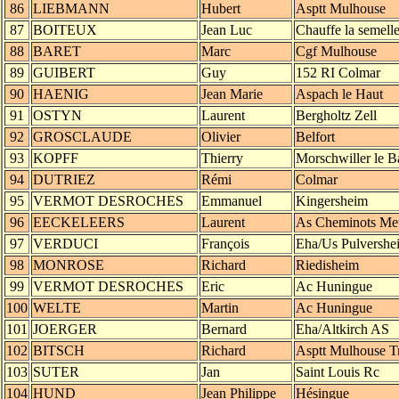
86
LIEBMANN
Hubert
Asptt Mulhouse
87
BOITEUX
Jean Luc
Chauffe la semell
88
BARET
Marc
Cgf Mulhouse
89
GUIBERT
Guy
152 RI Colmar
90
HAENIG
Jean Marie
Aspach le Haut
91
OSTYN
Laurent
Bergholtz Zell
92
GROSCLAUDE
Olivier
Belfort
93
KOPFF
Thierry
Morschwiller le B
94
DUTRIEZ
Rémi
Colmar
95
VERMOT DESROCHES
Emmanuel
Kingersheim
96
EECKELEERS
Laurent
As Cheminots Me
97
VERDUCI
François
Eha/Us Pulvershe
98
MONROSE
Richard
Riedisheim
99
VERMOT DESROCHES
Eric
Ac Huningue
100
WELTE
Martin
Ac Huningue
101
JOERGER
Bernard
Eha/Altkirch AS
102
BITSCH
Richard
Asptt Mulhouse Tr
103
SUTER
Jan
Saint Louis Rc
104
HUND
Jean Philippe
Hésingue