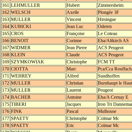
161
LEHMULLER
Hubert
Zimmersheim
162
WELSCH
Axelle
Plongée 3F
163
MULLER
Vincent
Hirsingue
164
KUBICKI
Jean Luc
Oderen
165
CROS
Françoise
Le Coteau
166
BENOIT
Corinne
Eha/Altkirch AS
167
WIDMER
Jean Pierre
ACS Peugeot
168
KLEIN
Claude
ACS Peugeot
169
SZYMKOWIAK
Christophe
FCM TT
170
CIOTTA
Marc
Pca/Cca Rouffach
171
WEHREY
Alfred
Sundhoffen
172
MULLER
Christian
Burnhaupt le Hau
173
MULLER
Laurent
Peugeot
174
BACHER
Antoine
Eha/A Cernay E
175
TIBERI
Jacques
Iron Tri Dannemar
176
FINK
Pascal
Mulhouse
177
SPAETY
Christophe
Colmar Mc
178
SPAETY
Eric
Colmar Mc