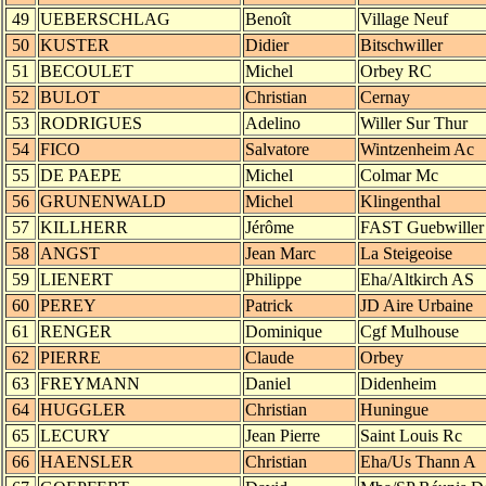
49
UEBERSCHLAG
Benoît
Village Neuf
50
KUSTER
Didier
Bitschwiller
51
BECOULET
Michel
Orbey RC
52
BULOT
Christian
Cernay
53
RODRIGUES
Adelino
Willer Sur Thur
54
FICO
Salvatore
Wintzenheim Ac
55
DE PAEPE
Michel
Colmar Mc
56
GRUNENWALD
Michel
Klingenthal
57
KILLHERR
Jérôme
FAST Guebwiller
58
ANGST
Jean Marc
La Steigeoise
59
LIENERT
Philippe
Eha/Altkirch AS
60
PEREY
Patrick
JD Aire Urbaine
61
RENGER
Dominique
Cgf Mulhouse
62
PIERRE
Claude
Orbey
63
FREYMANN
Daniel
Didenheim
64
HUGGLER
Christian
Huningue
65
LECURY
Jean Pierre
Saint Louis Rc
66
HAENSLER
Christian
Eha/Us Thann A