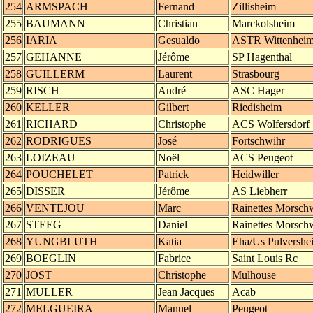
254
ARMSPACH
Fernand
Zillisheim
255
BAUMANN
Christian
Marckolsheim
256
IARIA
Gesualdo
ASTR Wittenhei
257
GEHANNE
Jérôme
SP Hagenthal
258
GUILLERM
Laurent
Strasbourg
259
RISCH
André
ASC Hager
260
KELLER
Gilbert
Riedisheim
261
RICHARD
Christophe
ACS Wolfersdorf
262
RODRIGUES
José
Fortschwihr
263
LOIZEAU
Noël
ACS Peugeot
264
POUCHELET
Patrick
Heidwiller
265
DISSER
Jérôme
AS Liebherr
266
VENTEJOU
Marc
Rainettes Morschw
267
STEEG
Daniel
Rainettes Morschw
268
YUNGBLUTH
Katia
Eha/Us Pulvershe
269
BOEGLIN
Fabrice
Saint Louis Rc
270
JOST
Christophe
Mulhouse
271
MULLER
Jean Jacques
Acab
272
MELGUEIRA
Manuel
Peugeot