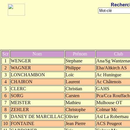
Recherc
Scr
Nom
Prénom
Club
1
WENGER
Stephane
Ana/Sg Wantzena
2
WAGNER
Philippe
Eha/Altkirch AS
3
LONCHAMBON
Loïc
Ac Huningue
4
CHAIRON
Laurent
Ac Châtenois
5
CLERC
Christian
GAHS
6
SORG
Carsten
Pca/Cca Rouffach
7
MEISTER
Mathieu
Mulhouse OT
8
ZEHLER
Christophe
Colmar Mc
9
DANEY DE MARCILLAC
Olivier
Asl La Robertsau
10
FONTAINE
Jean Pierre
ACS Peugeot