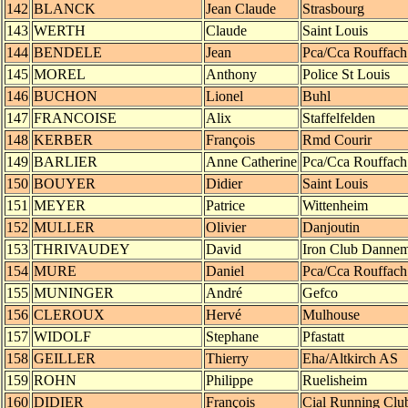
142
BLANCK
Jean Claude
Strasbourg
143
WERTH
Claude
Saint Louis
144
BENDELE
Jean
Pca/Cca Rouffach
145
MOREL
Anthony
Police St Louis
146
BUCHON
Lionel
Buhl
147
FRANCOISE
Alix
Staffelfelden
148
KERBER
François
Rmd Courir
149
BARLIER
Anne Catherine
Pca/Cca Rouffach
150
BOUYER
Didier
Saint Louis
151
MEYER
Patrice
Wittenheim
152
MULLER
Olivier
Danjoutin
153
THRIVAUDEY
David
Iron Club Dannem
154
MURE
Daniel
Pca/Cca Rouffach
155
MUNINGER
André
Gefco
156
CLEROUX
Hervé
Mulhouse
157
WIDOLF
Stephane
Pfastatt
158
GEILLER
Thierry
Eha/Altkirch AS
159
ROHN
Philippe
Ruelisheim
160
DIDIER
François
Cial Running Clu