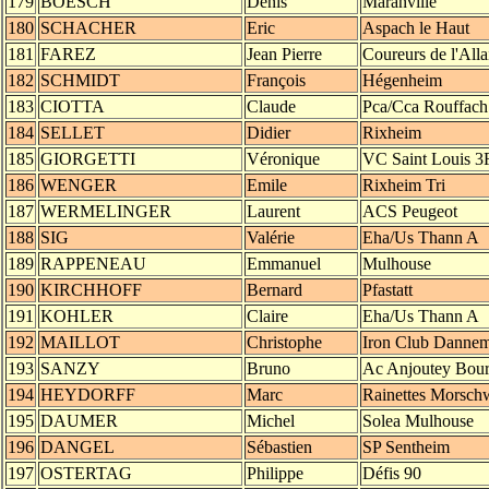
179
BOESCH
Denis
Maranville
180
SCHACHER
Eric
Aspach le Haut
181
FAREZ
Jean Pierre
Coureurs de l'Alla
182
SCHMIDT
François
Hégenheim
183
CIOTTA
Claude
Pca/Cca Rouffach
184
SELLET
Didier
Rixheim
185
GIORGETTI
Véronique
VC Saint Louis 3
186
WENGER
Emile
Rixheim Tri
187
WERMELINGER
Laurent
ACS Peugeot
188
SIG
Valérie
Eha/Us Thann A
189
RAPPENEAU
Emmanuel
Mulhouse
190
KIRCHHOFF
Bernard
Pfastatt
191
KOHLER
Claire
Eha/Us Thann A
192
MAILLOT
Christophe
Iron Club Dannem
193
SANZY
Bruno
Ac Anjoutey Bou
194
HEYDORFF
Marc
Rainettes Morschw
195
DAUMER
Michel
Solea Mulhouse
196
DANGEL
Sébastien
SP Sentheim
197
OSTERTAG
Philippe
Défis 90