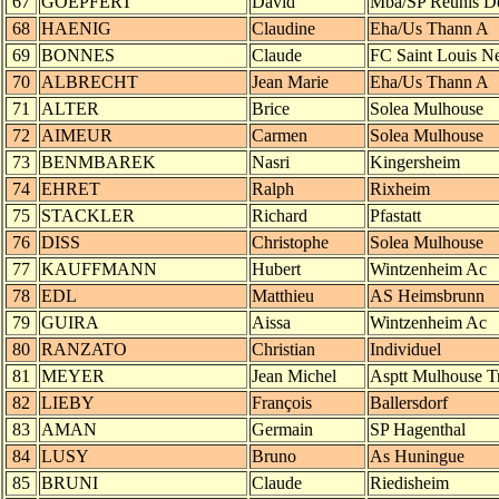
67
GOEPFERT
David
Mba/SP Réunis De
68
HAENIG
Claudine
Eha/Us Thann A
69
BONNES
Claude
FC Saint Louis 
70
ALBRECHT
Jean Marie
Eha/Us Thann A
71
ALTER
Brice
Solea Mulhouse
72
AIMEUR
Carmen
Solea Mulhouse
73
BENMBAREK
Nasri
Kingersheim
74
EHRET
Ralph
Rixheim
75
STACKLER
Richard
Pfastatt
76
DISS
Christophe
Solea Mulhouse
77
KAUFFMANN
Hubert
Wintzenheim Ac
78
EDL
Matthieu
AS Heimsbrunn
79
GUIRA
Aissa
Wintzenheim Ac
80
RANZATO
Christian
Individuel
81
MEYER
Jean Michel
Asptt Mulhouse Tr
82
LIEBY
François
Ballersdorf
83
AMAN
Germain
SP Hagenthal
84
LUSY
Bruno
As Huningue
85
BRUNI
Claude
Riedisheim