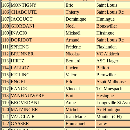
105
MONTIGNY
Eric
Saint Louis
106
CHABOUTE
Thierry
Saint Louis Rc
107
JACQUOT
Dominique
Huningue
108
GIORDANI
Noël
Bouxwiller
109
INACIO
Mickaël
Hirsingue
110
DORIDOT
Arnaud
Saint Louis Rc
111
SPRENG
Frédéric
Flaxlanden
112
BRUNNER
Nicolas
VC Altkirch
113
HIRTZ
Bernard
ASC Hager
114
LALLOZ
Lucien
Belfort
115
KEILING
Valère
Bernwiller
116
ENGEL
Eric
Asptt Mulhouse
117
RANCE
Vincent
TC Muespach
118
VANHAUWERE
Bart
Hésingue
119
BROVEDANI
Anne
Longeville St Avo
120
MATZINGER
Michel
Ac Huningue
121
VAUCLAIR
Jean Marie
Moutier (CH)
122
GASSER
Emmanuel
Lauw