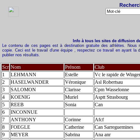
Recherc
Info à tous les sites de diffusion d
Le contenu de ces pages est à destination gratuite des athlètes. Nous 
copie. Ceci est le travail d'une équipe , respectez ce travail en ayant l
publier nos résultats.
Scr
Nom
Prénom
Club
1
LEHMANN
Estelle
Vc le rapide de Winge
2
HASELWANDER
Véronique
Asl Robertsau
3
SALOMON
Clarisse
Cpm Wasselonne
4
KOENIG
Muriel
Asptt Strasbourg
5
REEB
Sonia
Can
6
INCONNUE
7
ANTHONY
Corinne
Afcf
8
FOEGLE
Catherine
Can Sarreguemines
9
MEYER
Sabrina
Ana anr