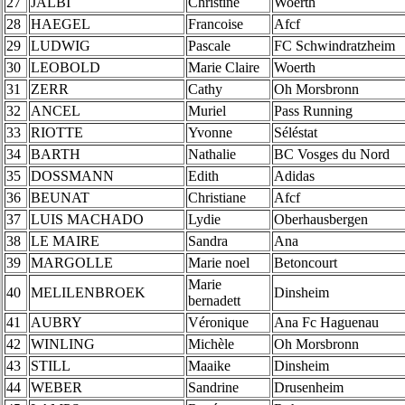
27
JALBI
Christine
Woerth
28
HAEGEL
Francoise
Afcf
29
LUDWIG
Pascale
FC Schwindratzheim
30
LEOBOLD
Marie Claire
Woerth
31
ZERR
Cathy
Oh Morsbronn
32
ANCEL
Muriel
Pass Running
33
RIOTTE
Yvonne
Séléstat
34
BARTH
Nathalie
BC Vosges du Nord
35
DOSSMANN
Edith
Adidas
36
BEUNAT
Christiane
Afcf
37
LUIS MACHADO
Lydie
Oberhausbergen
38
LE MAIRE
Sandra
Ana
39
MARGOLLE
Marie noel
Betoncourt
Marie
40
MELILENBROEK
Dinsheim
bernadett
41
AUBRY
Véronique
Ana Fc Haguenau
42
WINLING
Michèle
Oh Morsbronn
43
STILL
Maaike
Dinsheim
44
WEBER
Sandrine
Drusenheim