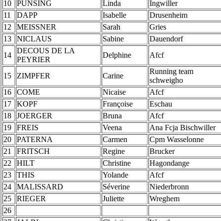
10
PUNSING
Linda
Ingwiller
11
DAPP
Isabelle
Drusenheim
12
MEISSNER
Sarah
Gries
13
NICLAUS
Sabine
Dauendorf
DECOUS DE LA
14
Delphine
Afcf
PEYRIER
Running team
15
ZIMPFER
Carine
schweigho
16
COME
Nicaise
Afcf
17
KOPF
Françoise
Eschau
18
JOERGER
Bruna
Afcf
19
FREIS
Veena
Ana Fcja Bischwiller
20
PATERNA
Carmen
Cpm Wasselonne
21
FRITSCH
Regine
Brucker
22
HILT
Christine
Hagondange
23
THIS
Yolande
Afcf
24
MALISSARD
Séverine
Niederbronn
25
RIEGER
Juliette
Wreghem
26