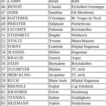
45
LAMPS
Renée
Rohr
46
BENOIT
Chantal
Eichelthal Oermingen
47
ZERR
Sandrine
Oh Morsbronn
48
HATTERER
Véronique
Bc Vosges du Nord
49
PRIESTER
Stéphanie
Niederbronn
50
LECOMTE
Fabienne
Reichshoffen
51
STEINMETZ
Brigitte
Weitbruch
52
STOLTZ
Yvonne
Munschhausen
53
FORNY
Gabrielle
Hôpital Haguenau
54
JEANDEL
Hélène
Haguenau
55
KRAUSE
Annick
Aapei
56
STEIN
Bernadette
Reichshoffen
57
ZUGMEYER
Martine
TC reich
58
MERCKLING
Jacqueline
TC reich
59
RUCH
Marie Josée
Hôpital Haguenau
60
BRENDLE
Sophie
Cap Dinsheim
61
KRAEMER
Sylvie
Strasbourg
62
TENNINA
Sabine
Schiltigheim
63
HEITMANN
Valérie
Niederbronn