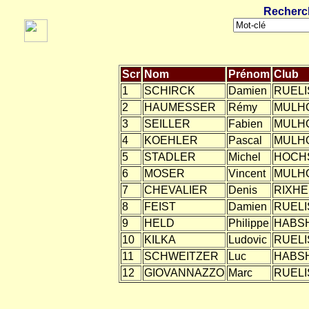
Recherc
Scr
Nom
Prénom
Club
1
SCHIRCK
Damien
RUELI
2
HAUMESSER
Rémy
MULH
3
SEILLER
Fabien
MULH
4
KOEHLER
Pascal
MULH
5
STADLER
Michel
HOCH
6
MOSER
Vincent
MULH
7
CHEVALIER
Denis
RIXHE
8
FEIST
Damien
RUELI
9
HELD
Philippe
HABS
10
KILKA
Ludovic
RUELI
11
SCHWEITZER
Luc
HABS
12
GIOVANNAZZO
Marc
RUELI